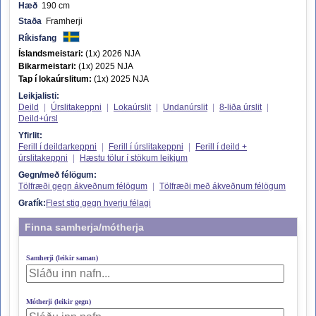
Hæð
190 cm
Staða
Framherji
Ríkisfang
Íslandsmeistari:
(1x) 2026 NJA
Bikarmeistari:
(1x) 2025 NJA
Tap í lokaúrslitum:
(1x) 2025 NJA
Leikjalisti:
Deild
|
Úrslitakeppni
|
Lokaúrslit
|
Undanúrslit
|
8-liða úrslit
|
Deild+úrsl
Yfirlit:
Ferill í deildarkeppni
|
Ferill í úrslitakeppni
|
Ferill í deild +
úrslitakeppni
|
Hæstu tölur í stökum leikjum
Gegn/með félögum:
Tölfræði gegn ákveðnum félögum
|
Tölfræði með ákveðnum félögum
Grafík:
Flest stig gegn hverju félagi
Finna samherja/mótherja
Samherji (leikir saman)
Mótherji (leikir gegn)