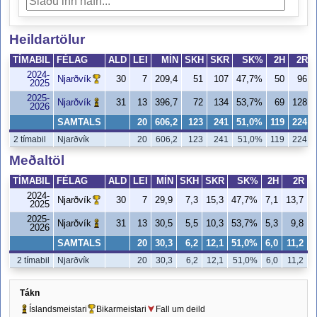
Heildartölur
TÍMABIL
FÉLAG
ALD
LEI
MÍN
SKH
SKR
SK%
2H
2R
2024-
Njarðvík
30
7
209,4
51
107
47,7%
50
96
2025
2025-
Njarðvík
31
13
396,7
72
134
53,7%
69
128
2026
SAMTALS
20
606,2
123
241
51,0%
119
224
2 tímabil
Njarðvík
20
606,2
123
241
51,0%
119
224
Meðaltöl
TÍMABIL
FÉLAG
ALD
LEI
MÍN
SKH
SKR
SK%
2H
2R
2024-
Njarðvík
30
7
29,9
7,3
15,3
47,7%
7,1
13,7
5
2025
2025-
Njarðvík
31
13
30,5
5,5
10,3
53,7%
5,3
9,8
5
2026
SAMTALS
20
30,3
6,2
12,1
51,0%
6,0
11,2
5
2 tímabil
Njarðvík
20
30,3
6,2
12,1
51,0%
6,0
11,2
Tákn
Íslandsmeistari
Bikarmeistari
Fall um deild