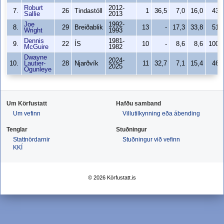
Roburt
2012-
7.
26
Tindastóll
1
36,5
7,0
16,0
43,
Sallie
2013
Joe
1992-
8.
29
Breiðablik
13
-
17,3
33,8
51,
Wright
1993
Dennis
1981-
9.
22
ÍS
10
-
8,6
8,6
100,
McGuire
1982
Dwayne
2024-
10.
Lautier-
28
Njarðvík
11
32,7
7,1
15,4
46,
2025
Ogunleye
Um Körfustatt
Hafðu samband
Um vefinn
Villutilkynning eða ábending
Tenglar
Stuðningur
Stattnördarnir
Stuðningur við vefinn
KKÍ
© 2026 Körfustatt.is