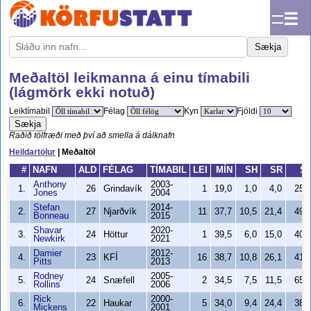
☰
Sækja
Meðaltöl leikmanna á einu tímabili
(lágmörk ekki notuð)
Leiktímabil
Félag
Kyn
Fjöldi
Sækja
Raðið tölfræði með því að smella á dálknafn
Heildartölur
| Meðaltöl
#
NAFN
ALD
FÉLAG
TÍMABIL
LEI
MÍN
SH
SR
S
Anthony
2003-
1.
26
Grindavík
1
19,0
1,0
4,0
25,
Jones
2004
Stefan
2014-
2.
27
Njarðvík
11
37,7
10,5
21,4
49,
Bonneau
2015
Shavar
2020-
3.
24
Höttur
1
39,5
6,0
15,0
40,
Newkirk
2021
Damier
2012-
4.
23
KFÍ
16
38,7
10,8
26,1
41,
Pitts
2013
Rodney
2005-
5.
24
Snæfell
2
34,5
7,5
11,5
65,
Rollins
2006
Rick
2000-
6.
22
Haukar
5
34,0
9,4
24,4
38,
Mickens
2001