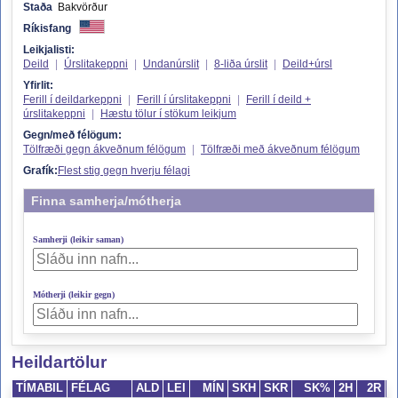
Staða
Bakvörður
Ríkisfang
Leikjalisti:
Deild
|
Úrslitakeppni
|
Undanúrslit
|
8-liða úrslit
|
Deild+úrsl
Yfirlit:
Ferill í deildarkeppni
|
Ferill í úrslitakeppni
|
Ferill í deild +
úrslitakeppni
|
Hæstu tölur í stökum leikjum
Gegn/með félögum:
Tölfræði gegn ákveðnum félögum
|
Tölfræði með ákveðnum félögum
Grafík:
Flest stig gegn hverju félagi
Finna samherja/mótherja
Samherji (leikir saman)
Mótherji (leikir gegn)
Heildartölur
TÍMABIL
FÉLAG
ALD
LEI
MÍN
SKH
SKR
SK%
2H
2R