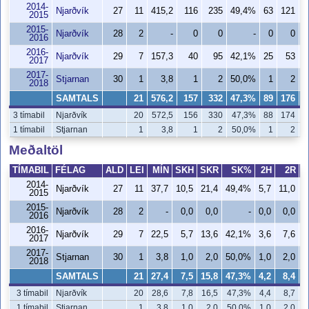
2014-
Njarðvík
27
11
415,2
116
235
49,4%
63
121
5
2015
2015-
Njarðvík
28
2
-
0
0
-
0
0
2016
2016-
Njarðvík
29
7
157,3
40
95
42,1%
25
53
4
2017
2017-
Stjarnan
30
1
3,8
1
2
50,0%
1
2
5
2018
SAMTALS
21
576,2
157
332
47,3%
89
176
5
3 tímabil
Njarðvík
20
572,5
156
330
47,3%
88
174
5
1 tímabil
Stjarnan
1
3,8
1
2
50,0%
1
2
5
Meðaltöl
TÍMABIL
FÉLAG
ALD
LEI
MÍN
SKH
SKR
SK%
2H
2R
2014-
Njarðvík
27
11
37,7
10,5
21,4
49,4%
5,7
11,0
5
2015
2015-
Njarðvík
28
2
-
0,0
0,0
-
0,0
0,0
2016
2016-
Njarðvík
29
7
22,5
5,7
13,6
42,1%
3,6
7,6
4
2017
2017-
Stjarnan
30
1
3,8
1,0
2,0
50,0%
1,0
2,0
5
2018
SAMTALS
21
27,4
7,5
15,8
47,3%
4,2
8,4
5
3 tímabil
Njarðvík
20
28,6
7,8
16,5
47,3%
4,4
8,7
5
1 tímabil
Stjarnan
1
3,8
1,0
2,0
50,0%
1,0
2,0
5