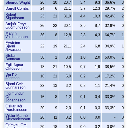
Sherrod Wright
26
10
20,7
3,4
9,3
36,6%
3,2
Darrell Combs
24
6
21,1
3,7
12,3
29,7%
2,0
Róbert
23
21
31,0
4,4
10,3
42,4%
2,0
Sigurðsson
Arnþór Freyr
26
22
30,1
2,9
8,7
32,8%
0,7
Guðmundsson
Marvin
36
8
12,8
2,8
4,3
64,7%
1,5
Valdimarsson
Eysteinn
Bjarni
22
19
21,1
2,4
6,8
34,9%
1,9
Ævarsson
Stefan
30
1
3,8
1,0
2,0
50,0%
1,0
Bonneau
Egill Agnar
18
21
10,5
0,7
1,9
38,5%
0,4
Októsson
Dúi Þór
16
21
5,0
0,2
1,4
17,2%
0,2
Jónsson
Bjarni Geir
22
13
3,2
0,2
1,1
21,4%
0,2
Gunnarsson
Ingimundur
Orri
16
8
1,2
0,1
0,4
33,3%
0,0
Jóhannsson
Óskar Þór
20
9
2,0
0,1
0,3
33,3%
0,1
Þorsteinsson
Viktor Marínó
20
11
0,2
0,0
0,0
-
0,0
Alexandersson
Grímkell Orri
20
18
0,6
0,0
0,2
0,0%
0,0