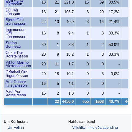
Egill Agnar
18
21
221,0
15
39
38,5%
8
Októsson
Dúi Þór
16
21
105,7
5
29
17,2%
4
Jónsson
Bjarni Geir
22
13
40,9
3
14
21,4%
2
Gunnarsson
Ingimundur
Orri
16
8
9,4
1
3
33,3%
0
Jóhannsson
Stefan
30
1
3,8
1
2
50,0%
1
Bonneau
Óskar Þór
20
9
18,2
1
3
33,3%
1
Þorsteinsson
Viktor Marínó
20
11
1,7
0
0
-
0
Alexandersson
Grímkell Orri
20
18
10,2
0
3
0,0%
0
Sigurþórsson
Árni Gunnar
16
5
4,1
0
0
-
0
Kristjánsson
Axel Þór
16
2
1,8
0
0
-
0
Þorgeirsson
22
4450,0
655
1608
40,7%
447
Um Körfustatt
Hafðu samband
Um vefinn
Villutilkynning eða ábending