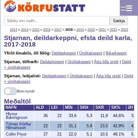
☰
Sækja
2013
<
2014
<
2015
<
2016
<
2017
<
2018
>
2019
>
2020
>
2021
>
2022
>
2023
Stjarnan, deildarkeppni, efsta deild karla,
2017-2018
Yfirlit tímabils, öll félög:
Deildarkeppni
|
Úrslitakeppni
|
Bikarkeppni
Stjarnan, tölfræði:
Deildarkeppni
|
Úrslitakeppni
|
Átta liða úrslit
|
Deild
+ úrslitakeppni
Stjarnan, leikjalisti:
Deildarkeppni
|
Úrslitakeppni
|
Átta liða úrslit
|
Deild
+ úrslitakeppni
Birta myndir
Meðaltöl
NAFN
ALD
LEI
MÍN
SKH
SKR
SK%
2H
Hlynur
35
22
33,6
5,3
11,8
44,6%
3,9
Bæringsson
Tómas Þórður
22
22
31,1
5,8
13,5
42,9%
4,1
Hilmarsson
Collin Pryor
27
21
22,0
5,1
10,5
49,1%
5,0