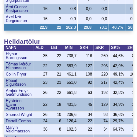
Sigurþórsson
Árni Gunnar
16
5
0,8
0,0
0,0
-
0,0
Kristjánsson
Axel Þór
16
2
0,9
0,0
0,0
-
0,0
Þorgeirsson
22,9
22
202,3
29,8
73,1
40,7%
20,3
Heildartölur
NAFN
ALD
LEI
MÍN
SKH
SKR
SK%
2H
Hlynur
35
22
738,7
116
260
44,6%
85
Bæringsson
Tómas Þórður
22
22
683,9
127
296
42,9%
91
Hilmarsson
Collin Pryor
27
21
461,1
108
220
49,1%
105
Róbert
23
21
651,0
92
217
42,4%
42
Sigurðsson
Arnþór Freyr
26
22
661,8
63
192
32,8%
15
Guðmundsson
Eysteinn
Bjarni
22
19
401,5
45
129
34,9%
37
Ævarsson
Sherrod Wright
26
10
206,6
34
93
36,6%
32
Darrell Combs
24
6
126,4
22
74
29,7%
12
Marvin
36
8
102,3
22
34
64,7%
12
Valdimarsson