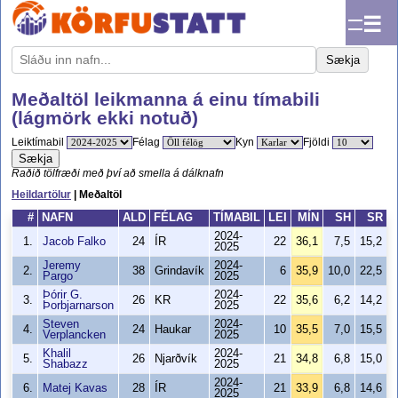
☰
Sækja
Meðaltöl leikmanna á einu tímabili
(lágmörk ekki notuð)
Leiktímabil
Félag
Kyn
Fjöldi
Sækja
Raðið tölfræði með því að smella á dálknafn
Heildartölur
| Meðaltöl
#
NAFN
ALD
FÉLAG
TÍMABIL
LEI
MÍN
SH
SR
2024-
1.
Jacob Falko
24
ÍR
22
36,1
7,5
15,2
2025
Jeremy
2024-
2.
38
Grindavík
6
35,9
10,0
22,5
Pargo
2025
Þórir G.
2024-
3.
26
KR
22
35,6
6,2
14,2
Þorbjarnarson
2025
Steven
2024-
4.
24
Haukar
10
35,5
7,0
15,5
Verplancken
2025
Khalil
2024-
5.
26
Njarðvík
21
34,8
6,8
15,0
Shabazz
2025
2024-
6.
Matej Kavas
28
ÍR
21
33,9
6,8
14,6
2025