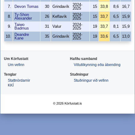
2024-
7.
Devon Tomas
30
Grindavík
15
33,8
8,6
16,7
2025
Ty-Shon
2024-
8.
26
Keflavík
15
33,7
6,5
15,9
Alexander
2025
Taiwo
2024-
9.
31
Valur
19
33,7
8,1
15,9
Badmus
2025
Deandre
2024-
10.
35
Grindavík
19
33,6
6,5
13,0
Kane
2025
Um Körfustatt
Hafðu samband
Um vefinn
Villutilkynning eða ábending
Tenglar
Stuðningur
Stattnördarnir
Stuðningur við vefinn
KKÍ
© 2026 Körfustatt.is