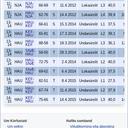
11-
NJA-
NJA
66-69
T
11.4.2012
Lokaúrslit
L3
40,0
6
12
HAU
11-
HAU-
NJA
62-76
S
14.4.2012
Lokaúrslit
L4
39,9
10
12
NJA
13-
HAU-
HAU
66-61
S
15.3.2014
Undanúrslit
L1
37,5
9
14
KEF
13-
KEF-
HAU
65-81
S
17.3.2014
Undanúrslit
L2
39,1
5
14
HAU
13-
HAU-
HAU
88-58
S
19.3.2014
Undanúrslit
L3
36,1
12
14
KEF
13-
SNÆ-
HAU
59-50
T
29.3.2014
Lokaúrslit
L1
40,0
7
14
HAU
13-
HAU-
HAU
72-75
T
2.4.2014
Lokaúrslit
L2
40,0
9
14
SNÆ
13-
SNÆ-
HAU
69-62
T
6.4.2014
Lokaúrslit
L3
37,5
9
14
HAU
14-
KEF-
HAU
82-51
T
8.4.2015
Undanúrslit
L1
27,5
5
15
HAU
14-
HAU-
HAU
67-74
T
11.4.2015
Undanúrslit
L2
37,9
9
15
KEF
14-
KEF-
HAU
75-66
T
14.4.2015
Undanúrslit
L3
40,0
14
15
HAU
Um Körfustatt
Hafðu samband
Um vefinn
Villutilkynning eða ábending