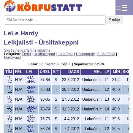
☰
Sækja
LeLe Hardy
Leikjalisti - Úrslitakeppni
Skoða heildarferil leikmanns
Leikjalisti:
Deild
|
Úrslitakeppni
|
Lokaúrslit
|
Undanúrslit
|
8-liða úrslit
|
Deild+úrsl
|
Leikir:
17 |
Sigrar:
9 |
Töp:
8 |
Sigurhlutfall:
52,9%
TÍM
FÉL
LEI
ÚRSL
S/T
DAGS
MHL
L#
MÍN
SKH
11-
NJA-
NJA
87-84
S
23.3.2012
Undanúrslit
L1
31,2
11
12
SNÆ
11-
SNÆ-
NJA
85-83
T
25.3.2012
Undanúrslit
L2
40,0
5
12
NJA
11-
NJA-
NJA
93-85
S
27.3.2012
Undanúrslit
L3
40,0
5
12
SNÆ
11-
SNÆ-
NJA
78-79
S
31.3.2012
Undanúrslit
L4
40,0
9
12
NJA
11-
NJA-
NJA
75-73
S
4.4.2012
Lokaúrslit
L1
39,6
13
12
HAU
11-
HAU-
NJA
56-74
S
7.4.2012
Lokaúrslit
L2
39,5
6
12
NJA