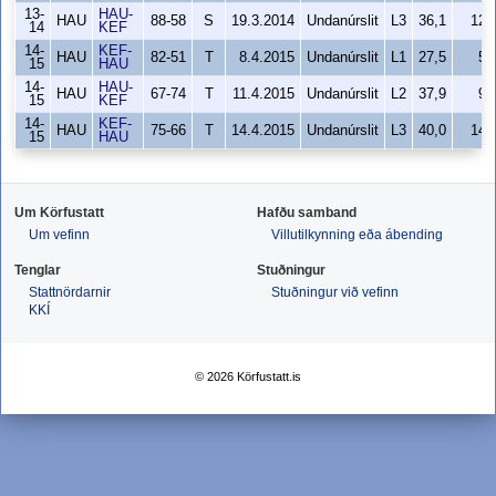
13-
HAU-
HAU
88-58
S
19.3.2014
Undanúrslit
L3
36,1
12
14
KEF
14-
KEF-
HAU
82-51
T
8.4.2015
Undanúrslit
L1
27,5
5
15
HAU
14-
HAU-
HAU
67-74
T
11.4.2015
Undanúrslit
L2
37,9
9
15
KEF
14-
KEF-
HAU
75-66
T
14.4.2015
Undanúrslit
L3
40,0
14
15
HAU
Um Körfustatt
Hafðu samband
Um vefinn
Villutilkynning eða ábending
Tenglar
Stuðningur
Stattnördarnir
Stuðningur við vefinn
KKÍ
© 2026 Körfustatt.is