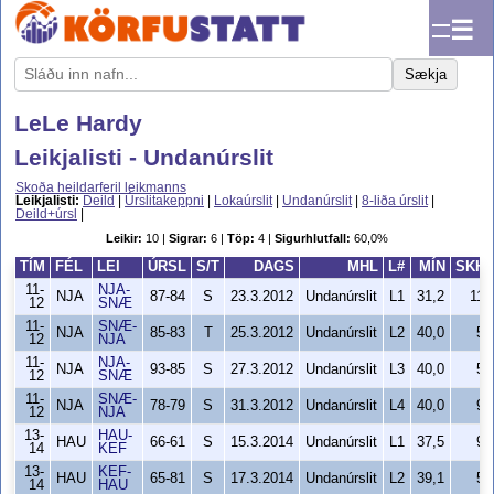
☰
Sækja
LeLe Hardy
Leikjalisti - Undanúrslit
Skoða heildarferil leikmanns
Leikjalisti:
Deild
|
Úrslitakeppni
|
Lokaúrslit
|
Undanúrslit
|
8-liða úrslit
|
Deild+úrsl
|
Leikir:
10 |
Sigrar:
6 |
Töp:
4 |
Sigurhlutfall:
60,0%
TÍM
FÉL
LEI
ÚRSL
S/T
DAGS
MHL
L#
MÍN
SKH
11-
NJA-
NJA
87-84
S
23.3.2012
Undanúrslit
L1
31,2
11
12
SNÆ
11-
SNÆ-
NJA
85-83
T
25.3.2012
Undanúrslit
L2
40,0
5
12
NJA
11-
NJA-
NJA
93-85
S
27.3.2012
Undanúrslit
L3
40,0
5
12
SNÆ
11-
SNÆ-
NJA
78-79
S
31.3.2012
Undanúrslit
L4
40,0
9
12
NJA
13-
HAU-
HAU
66-61
S
15.3.2014
Undanúrslit
L1
37,5
9
14
KEF
13-
KEF-
HAU
65-81
S
17.3.2014
Undanúrslit
L2
39,1
5
14
HAU