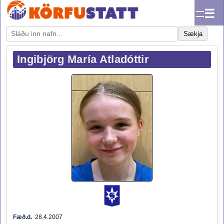
☰
Sækja
Ingibjörg María Atladóttir
Fæð.d.
28.4.2007