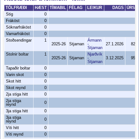
TÖLFRÆÐI
HÆST
TÍMABIL
FÉLAG
LEIKUR
DAGS
ÚRSLI
Stig
0
Fráköst
0
Sóknarfráköst
0
Varnarfráköst
0
Stoðsendingar
1
Ármann
2025-26
Stjarnan
-
27.1.2026
82-9
Stjarnan
Stolnir boltar
1
Njarðvík
2025-26
Stjarnan
-
3.12.2025
95-7
Stjarnan
Tapaðir boltar
0
Varin skot
0
Skot hitt
0
Skot reynd
0
2ja stiga hitt
0
2ja stiga
0
reynd
3ja stiga hitt
0
3ja stiga
0
reynd
Víti hitt
0
Víti reynd
0