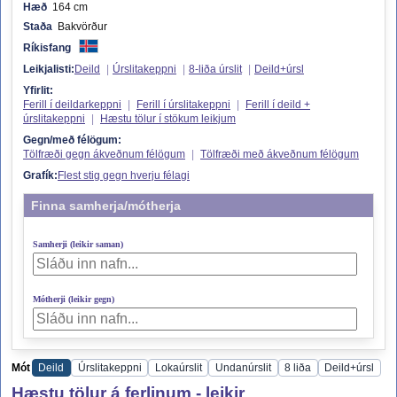
Hæð
164 cm
Staða
Bakvörður
Ríkisfang
Leikjalisti:
Deild
|
Úrslitakeppni
|
8-liða úrslit
|
Deild+úrsl
Yfirlit:
Ferill í deildarkeppni
|
Ferill í úrslitakeppni
|
Ferill í deild +
úrslitakeppni
|
Hæstu tölur í stökum leikjum
Gegn/með félögum:
Tölfræði gegn ákveðnum félögum
|
Tölfræði með ákveðnum félögum
Grafík:
Flest stig gegn hverju félagi
Finna samherja/mótherja
Samherji (leikir saman)
Mótherji (leikir gegn)
Mót
Deild
Úrslitakeppni
Lokaúrslit
Undanúrslit
8 liða
Deild+úrsl
Hæstu tölur á ferlinum - leikir