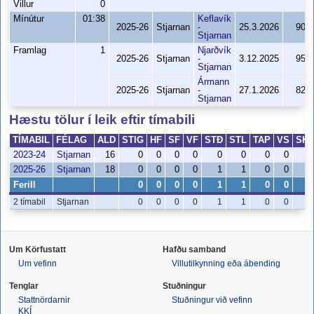
Villur
0
Mínútur
01:38
Keflavík
2025-26
Stjarnan
-
25.3.2026
90-5
Stjarnan
Framlag
1
Njarðvík
2025-26
Stjarnan
-
3.12.2025
95-7
Stjarnan
Ármann
2025-26
Stjarnan
-
27.1.2026
82-9
Stjarnan
Hæstu tölur í leik eftir tímabili
TÍMABIL
FÉLAG
ALD
STIG
HF
SF
VF
STÐ
STL
TAP
VS
SK
2023-24
Stjarnan
16
0
0
0
0
0
0
0
0
0
2025-26
Stjarnan
18
0
0
0
0
1
1
0
0
0
Ferill
0
0
0
0
1
1
0
0
0
2 tímabil
Stjarnan
0
0
0
0
1
1
0
0
0
Um Körfustatt
Hafðu samband
Um vefinn
Villutilkynning eða ábending
Tenglar
Stuðningur
Stattnördarnir
Stuðningur við vefinn
KKÍ