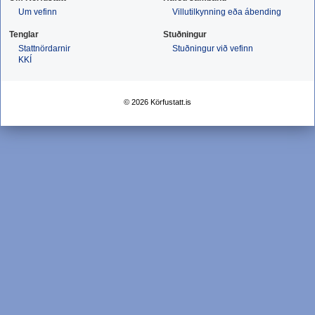
Um vefinn
Villutilkynning eða ábending
Tenglar
Stuðningur
Stattnördarnir
Stuðningur við vefinn
KKÍ
© 2026 Körfustatt.is