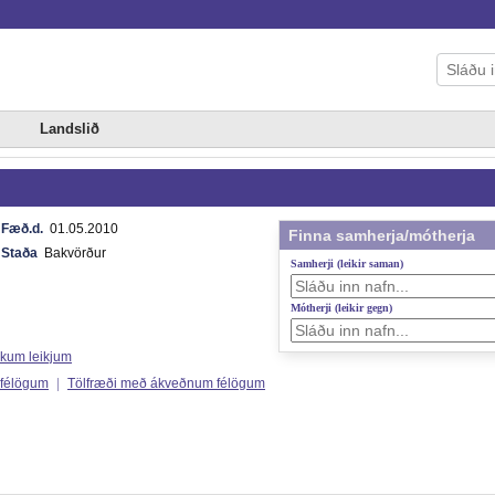
Landslið
Fæð.d.
01.05.2010
Finna samherja/mótherja
Staða
Bakvörður
Samherji (leikir saman)
Mótherji (leikir gegn)
ökum leikjum
 félögum
|
Tölfræði með ákveðnum félögum