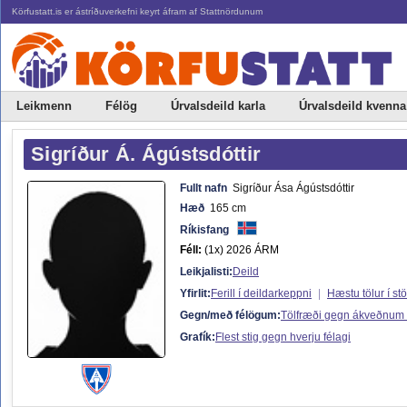
Körfustatt.is er ástríðuverkefni keyrt áfram af Stattnördunum
Leikmenn
Félög
Úrvalsdeild karla
Úrvalsdeild kvenna
Sigríður Á. Ágústsdóttir
Fullt nafn
Sigríður Ása Ágústsdóttir
Hæð
165 cm
Ríkisfang
Féll:
(1x) 2026 ÁRM
Leikjalisti:
Deild
Yfirlit:
Ferill í deildarkeppni
|
Hæstu tölur í st
Gegn/með félögum:
Tölfræði gegn ákveðnum
Grafík:
Flest stig gegn hverju félagi