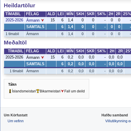
Heildartölur
TÍMABIL
FÉLAG
ALD
LEI
MÍN
SKH
SKR
SK%
2H
2R
2S
2025-2026
15
6
1,4
0
0
-
0
0
-
Ármann
SAMTALS
6
1,4
0
0
-
0
0
-
1 tímabil
Ármann
6
1,4
0
0
-
0
0
-
Meðaltöl
TÍMABIL
FÉLAG
ALD
LEI
MÍN
SKH
SKR
SK%
2H
2R
2S
2025-2026
15
6
0,2
0,0
0,0
-
0,0
0,0
Ármann
SAMTALS
6
0,2
0,0
0,0
-
0,0
0,0
1 tímabil
Ármann
6
0,2
0,0
0,0
-
0,0
0,0
Tákn
Íslandsmeistari
Bikarmeistari
Fall um deild
Um Körfustatt
Hafðu samband
Um vefinn
Villutilkynning