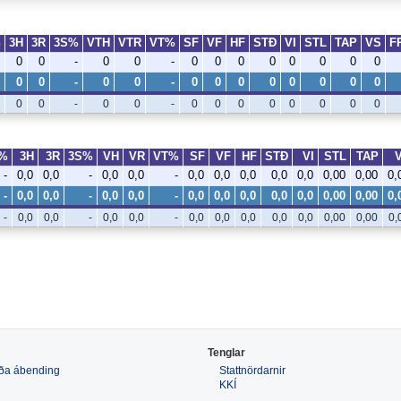
%
3H
3R
3S%
VTH
VTR
VT%
SF
VF
HF
STÐ
VI
STL
TAP
VS
F
0
0
-
0
0
-
0
0
0
0
0
0
0
0
0
0
-
0
0
-
0
0
0
0
0
0
0
0
0
0
-
0
0
-
0
0
0
0
0
0
0
0
%
3H
3R
3S%
VH
VR
VT%
SF
VF
HF
STÐ
VI
STL
TAP
-
0,0
0,0
-
0,0
0,0
-
0,0
0,0
0,0
0,0
0,0
0,00
0,00
0,
-
0,0
0,0
-
0,0
0,0
-
0,0
0,0
0,0
0,0
0,0
0,00
0,00
0,
-
0,0
0,0
-
0,0
0,0
-
0,0
0,0
0,0
0,0
0,0
0,00
0,00
0,
Tenglar
 eða ábending
Stattnördarnir
KKÍ