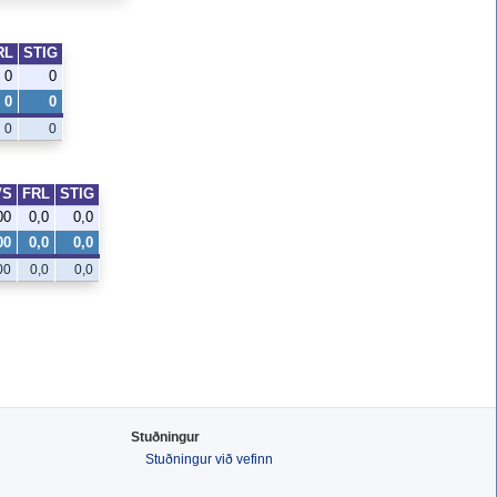
RL
STIG
0
0
0
0
0
0
VS
FRL
STIG
00
0,0
0,0
00
0,0
0,0
00
0,0
0,0
Stuðningur
Stuðningur við vefinn