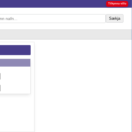
Tilkynna villu
Sækja