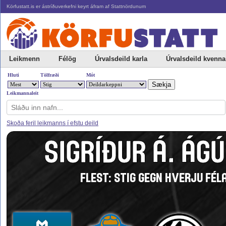
Körfustatt.is er ástríðuverkefni keyrt áfram af Stattnördunum
Leikmenn
Félög
Úrvalsdeild karla
Úrvalsdeild kvenna
Hluti
Tölfræði
Mót
Leikmannaleit
Skoða feril leikmanns í efstu deild
SIGRÍÐUR Á. ÁG
FLEST: STIG GEGN HVERJU FÉLA