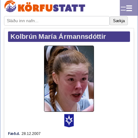
☰
Sækja
Kolbrún María Ármannsdóttir
Fæð.d.
28.12.2007