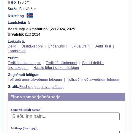
Hæð
176 cm
Staða
Bakvörður
Ríkisfang
Landsleikir
5
Besti ungi leikmaðurinn:
(2x) 2024, 2025
Úrvalslið:
(1x) 2024
Leikjalisti:
Deild
|
Úrslitakeppni
|
Undanúrslit
|
8-liða úrslit
|
Deild+úrsl
|
Landsleikir
Yfirlit:
Ferill í deildarkeppni
|
Ferill í úrslitakeppni
|
Ferill í deild +
úrslitakeppni
|
Hæstu tölur í stökum leikjum
Gegn/með félögum:
Tölfræði gegn ákveðnum félögum
|
Tölfræði með ákveðnum félögum
Grafík:
Flest stig gegn hverju félagi
Finna samherja/mótherja
Samherji (leikir saman)
Mótherji (leikir gegn)