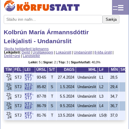
☰
Sækja
Kolbrún María Ármannsdóttir
Leikjalisti - Undanúrslit
Skoða heildarferil leikmanns
Leikjalisti:
Deild
|
Úrslitakeppni
|
Lokaúrslit
|
Undanúrslit
|
8-liða úrslit
|
Deild+úrsl
|
Landsleikir
Leikir:
5 |
Sigrar:
2 |
Töp:
3 |
Sigurhlutfall:
40,0%
TÍM
FÉL
LEI
ÚRSL
S/T
DAGS
MHL
L#
MÍN
SKH
23-
KEF-
STJ
93-65
T
27.4.2024
Undanúrslit
L1
28,5
4
24
STJ
23-
STJ-
STJ
85-82
S
1.5.2024
Undanúrslit
L2
29,4
6
24
KEF
23-
KEF-
STJ
87-78
T
5.5.2024
Undanúrslit
L3
34,7
4
24
STJ
23-
STJ-
STJ
86-79
S
9.5.2024
Undanúrslit
L4
36,7
8
24
KEF
23-
KEF-
STJ
81-76
T
13.5.2024
Undanúrslit
L5⦿
37,0
6
24
STJ