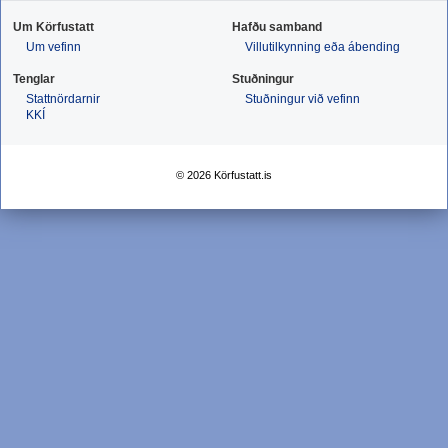
Um Körfustatt
Hafðu samband
Um vefinn
Villutilkynning eða ábending
Tenglar
Stuðningur
Stattnördarnir
Stuðningur við vefinn
KKÍ
© 2026 Körfustatt.is