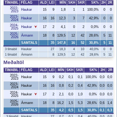
TÍMABIL
FÉLAG
ALD
LEI
MÍN
SKH
SKR
SK%
2H
2R
2022-
Haukar
15
9
1,8
1
1
100,0%
0
0
2023
2023-
Haukar
16
16
12,3
3
7
42,9%
0
0
2024
2024-
Haukar
17
2
4,1
0
2
0,0%
0
0
2025
2025-
Ármann
18
8
129,5
12
42
28,6%
5
11
4
2026
SAMTALS
35
147,8
16
52
30,8%
5
11
4
3 tímabil
Haukar
27
18,3
4
10
40,0%
0
0
1 tímabil
Ármann
8
129,5
12
42
28,6%
5
11
4
Meðaltöl
TÍMABIL
FÉLAG
ALD
LEI
MÍN
SKH
SKR
SK%
2H
2R
2022-
Haukar
15
9
0,2
0,1
0,1
100,0%
0,0
0,0
2023
2023-
Haukar
16
16
0,8
0,2
0,4
42,9%
0,0
0,0
2024
2024-
Haukar
17
2
2,1
0,0
1,0
0,0%
0,0
0,0
2025
2025-
Ármann
18
8
16,2
1,5
5,3
28,6%
0,6
1,4
4
2026
SAMTALS
35
4,2
0,5
1,5
30,8%
0,1
0,3
4
3 tímabil
Haukar
27
0,7
0,1
0,4
40,0%
0,0
0,0