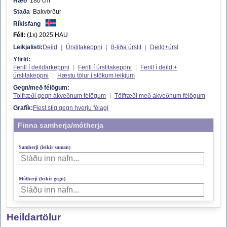
Hæð
180 cm
Staða
Bakvörður
Ríkisfang
Féll:
(1x) 2025 HAU
Leikjalisti:
Deild
|
Úrslitakeppni
|
8-liða úrslit
|
Deild+úrsl
Yfirlit:
Ferill í deildarkeppni
|
Ferill í úrslitakeppni
|
Ferill í deild +
úrslitakeppni
|
Hæstu tölur í stökum leikjum
Gegn/með félögum:
Tölfræði gegn ákveðnum félögum
|
Tölfræði með ákveðnum félögum
Grafík:
Flest stig gegn hverju félagi
Finna samherja/mótherja
Samherji (leikir saman)
Mótherji (leikir gegn)
Heildartölur