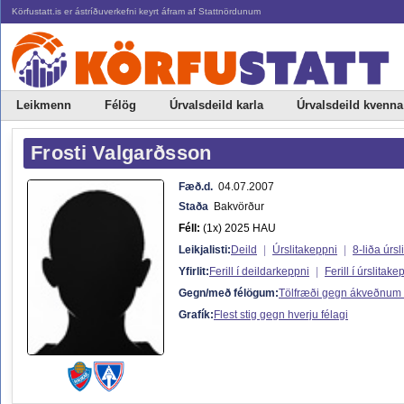
Körfustatt.is er ástríðuverkefni keyrt áfram af Stattnördunum
Leikmenn
Félög
Úrvalsdeild karla
Úrvalsdeild kvenna
Frosti Valgarðsson
Fæð.d.
04.07.2007
Staða
Bakvörður
Féll:
(1x) 2025 HAU
Leikjalisti:
Deild
|
Úrslitakeppni
|
8-liða úrsli
Yfirlit:
Ferill í deildarkeppni
|
Ferill í úrslitake
Gegn/með félögum:
Tölfræði gegn ákveðnum
Grafík:
Flest stig gegn hverju félagi