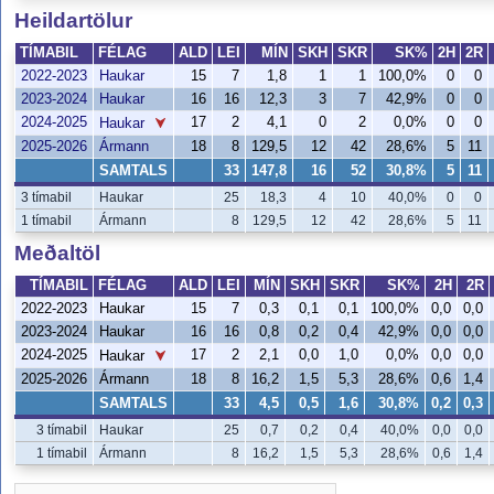
Heildartölur
TÍMABIL
FÉLAG
ALD
LEI
MÍN
SKH
SKR
SK%
2H
2R
2022-2023
Haukar
15
7
1,8
1
1
100,0%
0
0
2023-2024
Haukar
16
16
12,3
3
7
42,9%
0
0
2024-2025
17
2
4,1
0
2
0,0%
0
0
Haukar
2025-2026
Ármann
18
8
129,5
12
42
28,6%
5
11
SAMTALS
33
147,8
16
52
30,8%
5
11
3 tímabil
Haukar
25
18,3
4
10
40,0%
0
0
1 tímabil
Ármann
8
129,5
12
42
28,6%
5
11
Meðaltöl
TÍMABIL
FÉLAG
ALD
LEI
MÍN
SKH
SKR
SK%
2H
2R
2022-2023
Haukar
15
7
0,3
0,1
0,1
100,0%
0,0
0,0
2023-2024
Haukar
16
16
0,8
0,2
0,4
42,9%
0,0
0,0
2024-2025
17
2
2,1
0,0
1,0
0,0%
0,0
0,0
Haukar
2025-2026
Ármann
18
8
16,2
1,5
5,3
28,6%
0,6
1,4
SAMTALS
33
4,5
0,5
1,6
30,8%
0,2
0,3
3 tímabil
Haukar
25
0,7
0,2
0,4
40,0%
0,0
0,0
1 tímabil
Ármann
8
16,2
1,5
5,3
28,6%
0,6
1,4