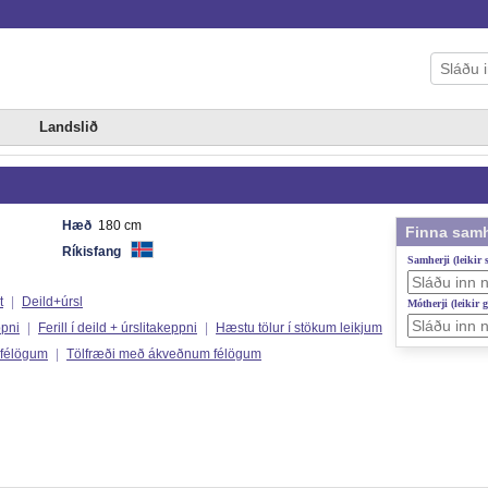
Landslið
Hæð
180 cm
Finna samh
Ríkisfang
Samherji (leikir
t
|
Deild+úrsl
Mótherji (leikir 
ppni
|
Ferill í deild + úrslitakeppni
|
Hæstu tölur í stökum leikjum
 félögum
|
Tölfræði með ákveðnum félögum