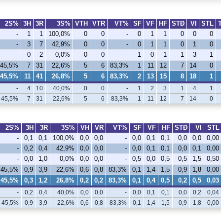
2S%
3H
3R
3S%
VTH
VTR
VT%
SF
VF
HF
STÐ
VI
STL
-
1
1
100,0%
0
0
-
0
1
1
0
0
0
-
3
7
42,9%
0
0
-
0
1
1
0
1
0
-
0
2
0,0%
0
0
-
1
0
1
1
3
1
45,5%
7
31
22,6%
5
6
83,3%
1
11
12
7
14
0
45,5%
11
41
26,8%
5
6
83,3%
2
13
15
8
18
1
-
4
10
40,0%
0
0
-
1
2
3
1
4
1
45,5%
7
31
22,6%
5
6
83,3%
1
11
12
7
14
0
2S%
3H
3R
3S%
VH
VR
VT%
SF
VF
HF
STÐ
VI
STL
-
0,1
0,1
100,0%
0,0
0,0
-
0,0
0,1
0,1
0,0
0,0
0,00
-
0,2
0,4
42,9%
0,0
0,0
-
0,0
0,1
0,1
0,0
0,1
0,00
-
0,0
1,0
0,0%
0,0
0,0
-
0,5
0,0
0,5
0,5
1,5
0,50
45,5%
0,9
3,9
22,6%
0,6
0,8
83,3%
0,1
1,4
1,5
0,9
1,8
0,00
45,5%
0,3
1,2
26,8%
0,2
0,2
83,3%
0,1
0,4
0,5
0,2
0,5
0,03
-
0,2
0,4
40,0%
0,0
0,0
-
0,0
0,1
0,1
0,0
0,2
0,04
45,5%
0,9
3,9
22,6%
0,6
0,8
83,3%
0,1
1,4
1,5
0,9
1,8
0,00