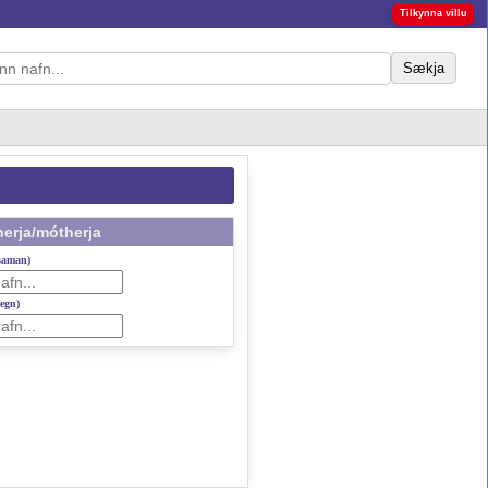
Tilkynna villu
Sækja
erja/mótherja
 saman)
gegn)