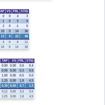
TAP
VS
FRL
STIG
0
0
4
3
1
0
5
9
2
0
-1
0
10
0
14
36
13
0
22
48
3
0
8
12
10
0
14
36
TAP
VS
FRL
STIG
0,00
0,00
0,6
0,4
0,06
0,00
0,3
0,6
1,00
0,00
-0,5
0,0
1,25
0,00
1,8
4,5
0,39
0,00
0,7
1,5
0,12
0,00
0,3
0,5
1,25
0,00
1,8
4,5