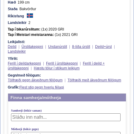
Hæð
199 cm
Staða
Bakvörður
Ríkisfang
Landsleikir
2
Tap í bikarúrslitum:
(1x) 2020 GRI
Tap í Meistari meistaranna:
(1x) 2021 GRI
Leikjalisti:
Deild
|
Úrslitakeppni
|
Undanúrslit
|
8-liða úrslit
|
Deild+úrsl
|
Landsleikir
Yfirlit:
Ferill í deildarkeppni
|
Ferill í úrslitakeppni
|
Ferill í deild +
úrslitakeppni
|
Hæstu tölur í stökum leikjum
Gegn/með félögum:
Tölfræði gegn ákveðnum félögum
|
Tölfræði með ákveðnum félögum
Grafík:
Flest stig gegn hverju félagi
Finna samherja/mótherja
Samherji (leikir saman)
Mótherji (leikir gegn)