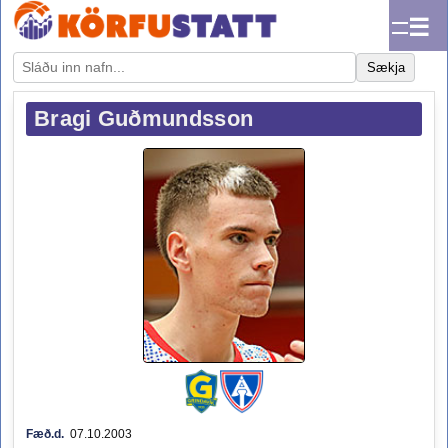
☰
Sækja
Bragi Guðmundsson
Fæð.d.
07.10.2003