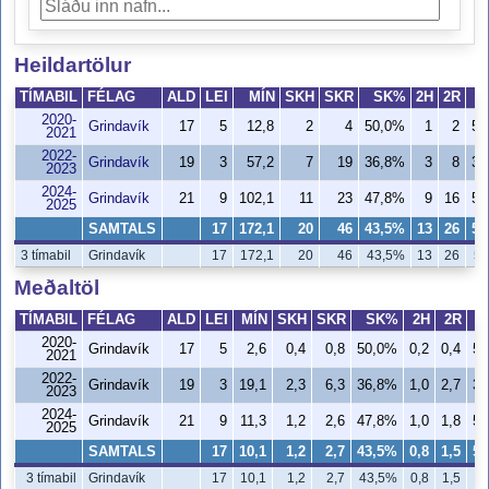
Heildartölur
TÍMABIL
FÉLAG
ALD
LEI
MÍN
SKH
SKR
SK%
2H
2R
2020-
Grindavík
17
5
12,8
2
4
50,0%
1
2
50
2021
2022-
Grindavík
19
3
57,2
7
19
36,8%
3
8
37
2023
2024-
Grindavík
21
9
102,1
11
23
47,8%
9
16
56
2025
SAMTALS
17
172,1
20
46
43,5%
13
26
50
3 tímabil
Grindavík
17
172,1
20
46
43,5%
13
26
50
Meðaltöl
TÍMABIL
FÉLAG
ALD
LEI
MÍN
SKH
SKR
SK%
2H
2R
2020-
Grindavík
17
5
2,6
0,4
0,8
50,0%
0,2
0,4
50
2021
2022-
Grindavík
19
3
19,1
2,3
6,3
36,8%
1,0
2,7
37
2023
2024-
Grindavík
21
9
11,3
1,2
2,6
47,8%
1,0
1,8
56
2025
SAMTALS
17
10,1
1,2
2,7
43,5%
0,8
1,5
50
3 tímabil
Grindavík
17
10,1
1,2
2,7
43,5%
0,8
1,5
5