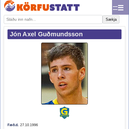
☰
Sækja
Jón Axel Guðmundsson
Fæð.d.
27.10.1996