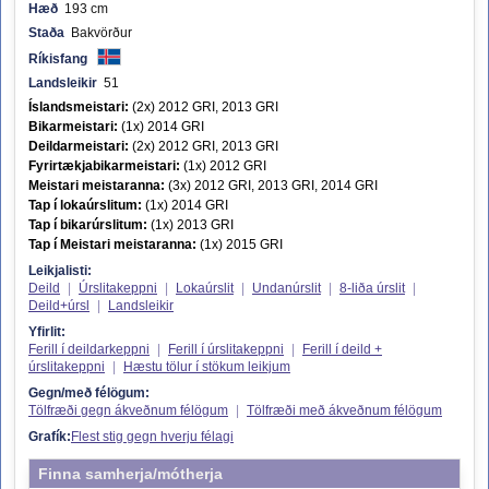
Hæð
193 cm
Staða
Bakvörður
Ríkisfang
Landsleikir
51
Íslandsmeistari:
(2x) 2012 GRI, 2013 GRI
Bikarmeistari:
(1x) 2014 GRI
Deildarmeistari:
(2x) 2012 GRI, 2013 GRI
Fyrirtækjabikarmeistari:
(1x) 2012 GRI
Meistari meistaranna:
(3x) 2012 GRI, 2013 GRI, 2014 GRI
Tap í lokaúrslitum:
(1x) 2014 GRI
Tap í bikarúrslitum:
(1x) 2013 GRI
Tap í Meistari meistaranna:
(1x) 2015 GRI
Leikjalisti:
Deild
|
Úrslitakeppni
|
Lokaúrslit
|
Undanúrslit
|
8-liða úrslit
|
Deild+úrsl
|
Landsleikir
Yfirlit:
Ferill í deildarkeppni
|
Ferill í úrslitakeppni
|
Ferill í deild +
úrslitakeppni
|
Hæstu tölur í stökum leikjum
Gegn/með félögum:
Tölfræði gegn ákveðnum félögum
|
Tölfræði með ákveðnum félögum
Grafík:
Flest stig gegn hverju félagi
Finna samherja/mótherja