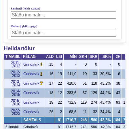
Samherji (leikir saman)
Mótherji (leikir gegn)
Heildartölur
TÍMABIL
FÉLAG
ALD
LEI
MÍN
SKH
SKR
SK%
2H
2
2011-
Grindavík
15
4
-
0
0
-
0
2012
2012-
Grindavík
16
19
111,0
10
33
30,3%
6
1
2013
2013-
Grindavík
17
22
420,6
51
118
43,2%
38
7
2014
2014-
Grindavík
18
12
383,6
57
129
44,2%
43
7
2015
2015-
Grindavík
19
22
732,9
119
274
43,4%
93
18
2016
2022-
Grindavík
26
2
68,6
11
32
34,4%
4
1
2023
SAMTALS
81
1716,7
248
586
42,3%
184
36
6 tímabil
Grindavík
81
1716,7
248
586
42,3%
184
36