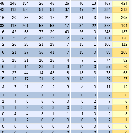
49
145
194
26
45
26
40
13
467
424
43
113
156
51
59
37
47
21
384
313
16
20
36
39
17
21
31
3
165
205
83
118
201
58
53
17
34
22
378
194
16
42
58
77
29
40
26
0
248
187
10
35
45
43
33
12
27
0
121
126
2
26
28
21
19
7
13
1
105
112
6
21
27
36
41
7
19
0
89
108
3
18
21
10
15
4
7
1
74
82
6
8
14
23
9
3
14
0
57
70
17
27
44
14
43
8
13
3
73
63
5
12
17
21
9
3
18
1
39
37
4
7
11
6
2
3
4
0
11
12
1
1
2
1
1
0
0
0
7
6
1
4
5
5
6
0
5
2
7
6
1
1
2
0
3
0
3
0
-5
4
0
4
4
3
1
1
1
0
-2
3
1
1
2
0
0
0
0
0
2
1
0
0
0
0
0
0
0
0
0
0
0
0
0
0
0
0
0
0
-1
0