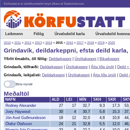
Körfustatt.is er ástríðuverkefni keyrt áfram af Stattnördunum
Leikmenn
Félög
Úrvalsdeild karla
Úrvalsdeild kvenna
2010
<
2011
<
2012
<
2013
<
2014
<
2015
>
2016
>
2017
>
2018
>
2019
>
2020
Grindavík, deildarkeppni, efsta deild karla
Yfirlit tímabils, öll félög:
Deildarkeppni
|
Úrslitakeppni
|
Bikarkeppni
Grindavík, tölfræði:
Deildarkeppni
|
Úrslitakeppni
|
Átta liða úrslit
|
Deild +
Grindavík, leikjalisti:
Deildarkeppni
|
Úrslitakeppni
|
Átta liða úrslit
|
Deild 
Birta myndir
Meðaltöl
NAFN
ALD
LEI
MÍN
SKH
SKR
SK
Rodney Alexander
27
17
32,7
9,3
17,3
53
Joey Haywood
30
4
30,7
5,8
15,3
37
Jón Axel Guðmundsson
18
12
32,0
4,8
10,8
44
Ólafur Ólafsson
24
21
32,8
5,5
12,0
46
Magnús Þór Gunnarsson
33
9
22,2
4,4
10,0
44