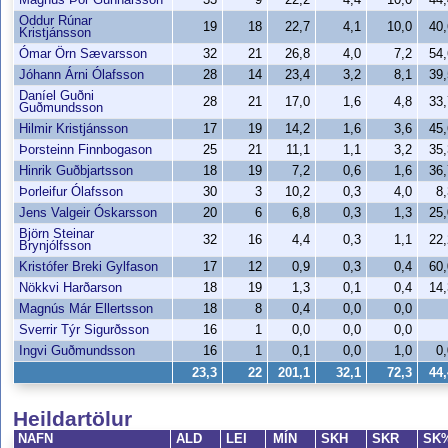
Oddur Rúnar
19
18
22,7
4,1
10,0
40
Kristjánsson
Ómar Örn Sævarsson
32
21
26,8
4,0
7,2
54
Jóhann Árni Ólafsson
28
14
23,4
3,2
8,1
39
Daníel Guðni
28
21
17,0
1,6
4,8
33
Guðmundsson
Hilmir Kristjánsson
17
19
14,2
1,6
3,6
45
Þorsteinn Finnbogason
25
21
11,1
1,1
3,2
35
Hinrik Guðbjartsson
18
19
7,2
0,6
1,6
36
Þorleifur Ólafsson
30
3
10,2
0,3
4,0
8
Jens Valgeir Óskarsson
20
6
6,8
0,3
1,3
25
Björn Steinar
32
16
4,4
0,3
1,1
22
Brynjólfsson
Kristófer Breki Gylfason
17
12
0,9
0,3
0,4
60
Nökkvi Harðarson
18
19
1,3
0,1
0,4
14
Magnús Már Ellertsson
18
8
0,4
0,0
0,0
Sverrir Týr Sigurðsson
16
1
0,0
0,0
0,0
Ingvi Guðmundsson
16
1
0,1
0,0
1,0
0
23,3
22
201,1
32,1
72,3
44
Heildartölur
NAFN
ALD
LEI
MÍN
SKH
SKR
SK