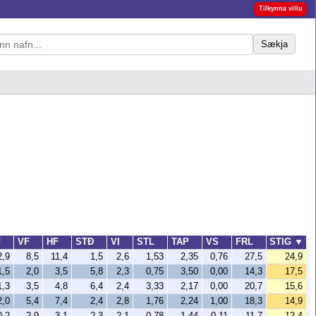
Tilkynna villu
Sækja
F
VF
HF
STÐ
VI
STL
TAP
VS
FRL
STIG
▼
2,9
8,5
11,4
1,5
2,6
1,53
2,35
0,76
27,5
24,9
1,5
2,0
3,5
5,8
2,3
0,75
3,50
0,00
14,3
17,5
1,3
3,5
4,8
6,4
2,4
3,33
2,17
0,00
20,7
15,6
2,0
5,4
7,4
2,4
2,8
1,76
2,24
1,00
18,3
14,9
0,2
2,9
3,1
2,3
2,1
0,78
1,44
0,11
11,7
12,4