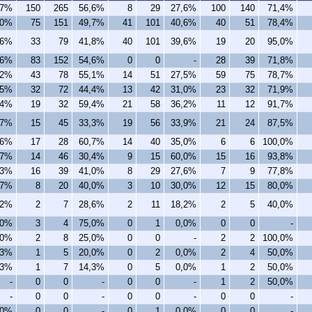
,7%
150
265
56,6%
8
29
27,6%
100
140
71,4%
,0%
75
151
49,7%
41
101
40,6%
40
51
78,4%
,6%
33
79
41,8%
40
101
39,6%
19
20
95,0%
,6%
83
152
54,6%
0
0
-
28
39
71,8%
,2%
43
78
55,1%
14
51
27,5%
59
75
78,7%
,5%
32
72
44,4%
13
42
31,0%
23
32
71,9%
,4%
19
32
59,4%
21
58
36,2%
11
12
91,7%
,7%
15
45
33,3%
19
56
33,9%
21
24
87,5%
,6%
17
28
60,7%
14
40
35,0%
6
6
100,0%
,7%
14
46
30,4%
9
15
60,0%
15
16
93,8%
,3%
16
39
41,0%
8
29
27,6%
7
9
77,8%
,7%
8
20
40,0%
3
10
30,0%
12
15
80,0%
,2%
2
7
28,6%
2
11
18,2%
2
5
40,0%
,0%
3
4
75,0%
0
1
0,0%
0
0
-
,0%
2
8
25,0%
0
0
-
2
2
100,0%
,3%
1
5
20,0%
0
2
0,0%
2
4
50,0%
,3%
1
7
14,3%
0
5
0,0%
1
2
50,0%
-
0
0
-
0
0
-
1
2
50,0%
-
0
0
-
0
0
-
0
0
-
,0%
0
0
-
0
1
0,0%
0
0
-