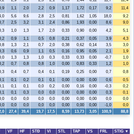
0,9
1,1
2,0
2,2
0,9
1,17
1,72
0,17
9,2
11,4
4,0
5,6
9,6
2,8
2,5
0,81
1,62
1,05
18,0
9,2
0,7
2,5
3,2
3,1
2,4
0,86
1,93
0,00
8,6
9,0
0,3
1,0
1,3
1,7
2,0
0,33
0,90
0,00
4,2
5,1
0,2
0,9
1,1
0,5
0,8
0,21
0,37
0,05
3,9
4,3
0,8
1,3
2,1
0,7
2,0
0,38
0,62
0,14
3,5
3,0
0,3
0,6
0,9
1,1
0,5
0,16
0,95
0,05
2,1
1,9
0,0
1,3
1,3
1,0
0,3
0,33
0,33
0,00
-0,7
1,0
0,2
0,7
0,8
0,8
1,0
0,00
0,83
0,33
1,2
1,0
0,3
0,4
0,7
0,4
0,1
0,19
0,25
0,00
0,7
0,8
0,1
0,1
0,2
0,1
0,1
0,00
0,00
0,00
0,6
0,5
0,1
0,1
0,1
0,0
0,2
0,00
0,16
0,00
-0,3
0,2
0,1
0,1
0,3
0,0
0,0
0,00
0,00
0,00
0,3
0,1
0,0
0,0
0,0
0,0
0,0
0,00
0,00
0,00
0,0
0,0
0,0
0,0
0,0
0,0
0,0
0,00
0,00
0,00
-1,0
0,0
2,0
27,4
39,4
19,7
17,5
8,59
13,73
3,05
100,9
88,8
F
VF
HF
STÐ
VI
STL
TAP
VS
FRL
STIG
▼