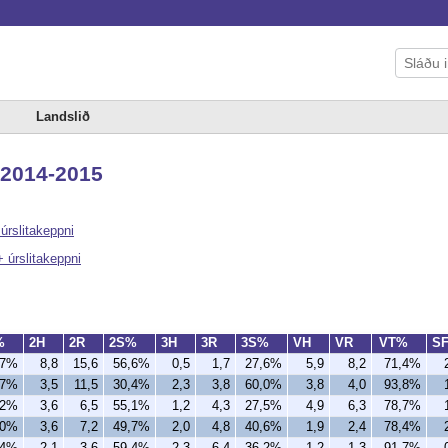
Landslið
, 2014-2015
 úrslitakeppni
+ úrslitakeppni
%
2H
2R
2S%
3H
3R
3S%
VH
VR
VT%
S
,7%
8,8
15,6
56,6%
0,5
1,7
27,6%
5,9
8,2
71,4%
,7%
3,5
11,5
30,4%
2,3
3,8
60,0%
3,8
4,0
93,8%
,2%
3,6
6,5
55,1%
1,2
4,3
27,5%
4,9
6,3
78,7%
,0%
3,6
7,2
49,7%
2,0
4,8
40,6%
1,9
2,4
78,4%
,4%
2,1
3,6
59,4%
2,3
6,4
36,2%
1,2
1,3
91,7%