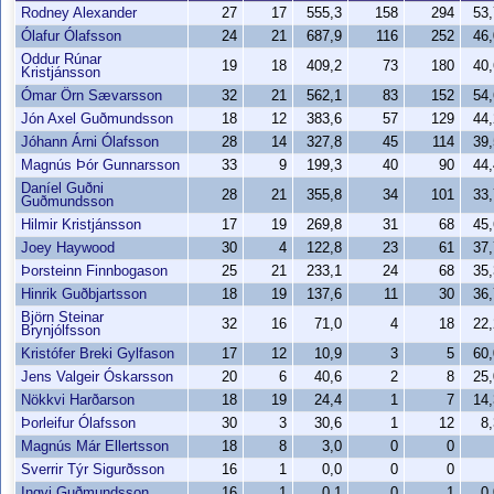
Rodney Alexander
27
17
555,3
158
294
53
Ólafur Ólafsson
24
21
687,9
116
252
46
Oddur Rúnar
19
18
409,2
73
180
40
Kristjánsson
Ómar Örn Sævarsson
32
21
562,1
83
152
54
Jón Axel Guðmundsson
18
12
383,6
57
129
44
Jóhann Árni Ólafsson
28
14
327,8
45
114
39
Magnús Þór Gunnarsson
33
9
199,3
40
90
44
Daníel Guðni
28
21
355,8
34
101
33
Guðmundsson
Hilmir Kristjánsson
17
19
269,8
31
68
45
Joey Haywood
30
4
122,8
23
61
37
Þorsteinn Finnbogason
25
21
233,1
24
68
35
Hinrik Guðbjartsson
18
19
137,6
11
30
36
Björn Steinar
32
16
71,0
4
18
22
Brynjólfsson
Kristófer Breki Gylfason
17
12
10,9
3
5
60
Jens Valgeir Óskarsson
20
6
40,6
2
8
25
Nökkvi Harðarson
18
19
24,4
1
7
14
Þorleifur Ólafsson
30
3
30,6
1
12
8
Magnús Már Ellertsson
18
8
3,0
0
0
Sverrir Týr Sigurðsson
16
1
0,0
0
0
Ingvi Guðmundsson
16
1
0,1
0
1
0