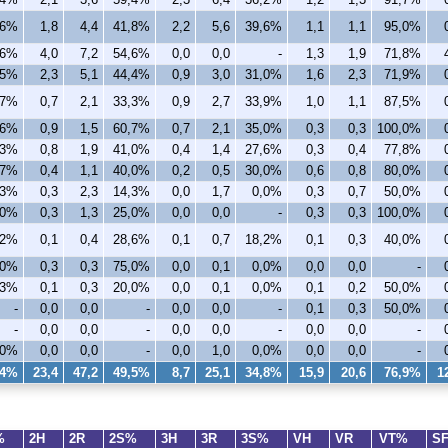
,6%
1,8
4,4
41,8%
2,2
5,6
39,6%
1,1
1,1
95,0%
,6%
4,0
7,2
54,6%
0,0
0,0
-
1,3
1,9
71,8%
,5%
2,3
5,1
44,4%
0,9
3,0
31,0%
1,6
2,3
71,9%
,7%
0,7
2,1
33,3%
0,9
2,7
33,9%
1,0
1,1
87,5%
,6%
0,9
1,5
60,7%
0,7
2,1
35,0%
0,3
0,3
100,0%
,3%
0,8
1,9
41,0%
0,4
1,4
27,6%
0,3
0,4
77,8%
,7%
0,4
1,1
40,0%
0,2
0,5
30,0%
0,6
0,8
80,0%
,3%
0,3
2,3
14,3%
0,0
1,7
0,0%
0,3
0,7
50,0%
,0%
0,3
1,3
25,0%
0,0
0,0
-
0,3
0,3
100,0%
,2%
0,1
0,4
28,6%
0,1
0,7
18,2%
0,1
0,3
40,0%
,0%
0,3
0,3
75,0%
0,0
0,1
0,0%
0,0
0,0
-
,3%
0,1
0,3
20,0%
0,0
0,1
0,0%
0,1
0,2
50,0%
-
0,0
0,0
-
0,0
0,0
-
0,1
0,3
50,0%
-
0,0
0,0
-
0,0
0,0
-
0,0
0,0
-
,0%
0,0
0,0
-
0,0
1,0
0,0%
0,0
0,0
-
,4%
23,4
47,2
49,5%
8,7
25,1
34,8%
15,9
20,6
76,9%
1
%
2H
2R
2S%
3H
3R
3S%
VH
VR
VT%
S