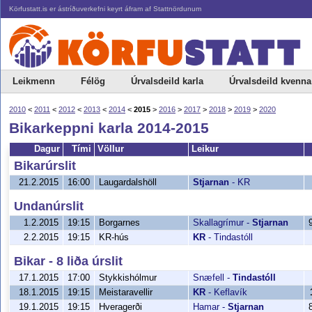
Körfustatt.is er ástríðuverkefni keyrt áfram af Stattnördunum
Leikmenn
Félög
Úrvalsdeild karla
Úrvalsdeild kvenna
2010
<
2011
<
2012
<
2013
<
2014
<
2015
>
2016
>
2017
>
2018
>
2019
>
2020
Bikarkeppni karla 2014-2015
Dagur
Tími
Völlur
Leikur
Bikarúrslit
21.2.2015
16:00
Laugardalshöll
Stjarnan
-
KR
Undanúrslit
1.2.2015
19:15
Borgarnes
Skallagrímur
-
Stjarnan
2.2.2015
19:15
KR-hús
KR
-
Tindastóll
Bikar - 8 liða úrslit
17.1.2015
17:00
Stykkishólmur
Snæfell
-
Tindastóll
18.1.2015
19:15
Meistaravellir
KR
-
Keflavík
19.1.2015
19:15
Hveragerði
Hamar
-
Stjarnan