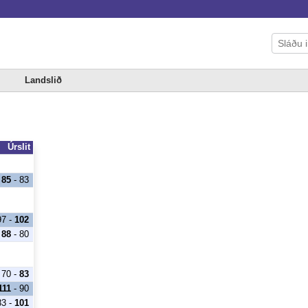
Landslið
Úrslit
85
- 83
97 -
102
88
- 80
70 -
83
111
- 90
83 -
101