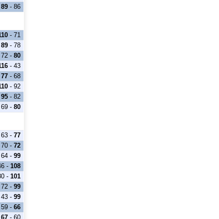
89
- 86
110
- 71
89
- 78
72 -
80
116
- 43
77
- 68
110
- 92
95
- 82
69 -
80
63 -
77
70 -
72
64 -
99
46 -
108
80 -
101
72 -
99
43 -
99
59 -
66
67
- 60