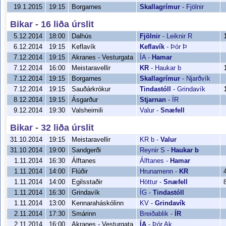
19.1.2015
19:15
Borgarnes
Skallagrímur
-
Fjölnir
Bikar - 16 liða úrslit
5.12.2014
18:00
Dalhús
Fjölnir
-
Leiknir R
6.12.2014
19:15
Keflavík
Keflavík
-
Þór Þ
7.12.2014
19:15
Akranes - Vesturgata
ÍA
-
Hamar
7.12.2014
16:00
Meistaravellir
KR
-
Haukar b
7.12.2014
19:15
Borgarnes
Skallagrímur
-
Njarðvík
7.12.2014
19:15
Sauðárkrókur
Tindastóll
-
Grindavík
8.12.2014
19:15
Ásgarður
Stjarnan
-
ÍR
9.12.2014
19:30
Valsheimili
Valur
-
Snæfell
Bikar - 32 liða úrslit
31.10.2014
19:15
Meistaravellir
KR b
-
Valur
31.10.2014
19:00
Sandgerði
Reynir S
-
Haukar b
1.11.2014
16:30
Álftanes
Álftanes
-
Hamar
1.11.2014
14:00
Flúðir
Hrunamenn
-
KR
1.11.2014
14:00
Egilsstaðir
Höttur
-
Snæfell
1.11.2014
16:30
Grindavík
ÍG
-
Tindastóll
1.11.2014
13:00
Kennaraháskólinn
KV
-
Grindavík
2.11.2014
17:30
Smárinn
Breiðablik
-
ÍR
2.11.2014
16:00
Akranes - Vesturgata
ÍA
-
Þór Ak