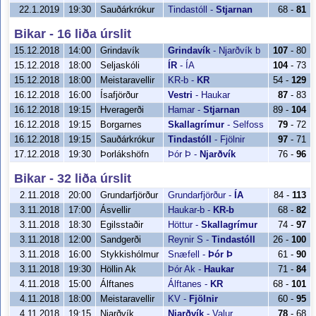
22.1.2019
19:30
Sauðárkrókur
Tindastóll
-
Stjarnan
68 -
81
Bikar - 16 liða úrslit
15.12.2018
14:00
Grindavík
Grindavík
-
Njarðvík b
107
- 80
15.12.2018
18:00
Seljaskóli
ÍR
-
ÍA
104
- 73
15.12.2018
18:00
Meistaravellir
KR-b
-
KR
54 -
129
16.12.2018
16:00
Ísafjörður
Vestri
-
Haukar
87
- 83
16.12.2018
19:15
Hveragerði
Hamar
-
Stjarnan
89 -
104
16.12.2018
19:15
Borgarnes
Skallagrímur
-
Selfoss
79
- 72
16.12.2018
19:15
Sauðárkrókur
Tindastóll
-
Fjölnir
97
- 71
17.12.2018
19:30
Þorlákshöfn
Þór Þ
-
Njarðvík
76 -
96
Bikar - 32 liða úrslit
2.11.2018
20:00
Grundarfjörður
Grundarfjörður
-
ÍA
84 -
113
3.11.2018
17:00
Ásvellir
Haukar-b
-
KR-b
68 -
82
3.11.2018
18:30
Egilsstaðir
Höttur
-
Skallagrímur
74 -
97
3.11.2018
12:00
Sandgerði
Reynir S
-
Tindastóll
26 -
100
3.11.2018
16:00
Stykkishólmur
Snæfell
-
Þór Þ
61 -
90
3.11.2018
19:30
Höllin Ak
Þór Ak
-
Haukar
71 -
84
4.11.2018
15:00
Álftanes
Álftanes
-
KR
68 -
101
4.11.2018
18:00
Meistaravellir
KV
-
Fjölnir
60 -
95
4.11.2018
19:15
Njarðvík
Njarðvík
-
Valur
78
- 68