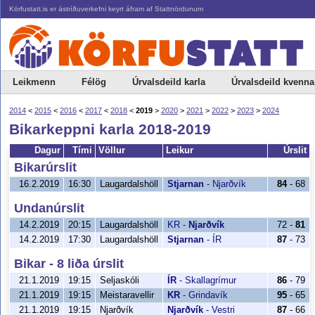
Körfustatt.is er ástríðuverkefni keyrt áfram af Stattnördunum
Leikmenn
Félög
Úrvalsdeild karla
Úrvalsdeild kvenna
2014
<
2015
<
2016
<
2017
<
2018
<
2019
>
2020
>
2021
>
2022
>
2023
>
2024
Bikarkeppni karla 2018-2019
Dagur
Tími
Völlur
Leikur
Úrslit
Bikarúrslit
16.2.2019
16:30
Laugardalshöll
Stjarnan
-
Njarðvík
84
- 68
Undanúrslit
14.2.2019
20:15
Laugardalshöll
KR
-
Njarðvík
72 -
81
14.2.2019
17:30
Laugardalshöll
Stjarnan
-
ÍR
87
- 73
Bikar - 8 liða úrslit
21.1.2019
19:15
Seljaskóli
ÍR
-
Skallagrímur
86
- 79
21.1.2019
19:15
Meistaravellir
KR
-
Grindavík
95
- 65
21.1.2019
19:15
Njarðvík
Njarðvík
-
Vestri
87
- 66