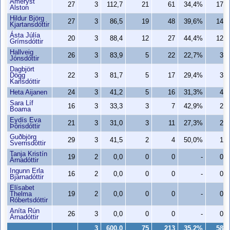
Ameryst
27
3
112,7
21
61
34,4%
17
Alston
Hildur Björg
27
3
86,5
19
48
39,6%
14
Kjartansdóttir
Ásta Júlía
20
3
88,4
12
27
44,4%
12
Grímsdóttir
Hallveig
26
3
83,9
5
22
22,7%
3
Jónsdóttir
Dagbjört
Dögg
22
3
81,7
5
17
29,4%
3
Karlsdóttir
Heta Aijanen
24
3
41,2
5
16
31,3%
4
Sara Líf
16
3
33,3
3
7
42,9%
2
Boama
Eydís Eva
21
3
31,0
3
11
27,3%
2
Þórisdóttir
Guðbjörg
29
3
41,5
2
4
50,0%
1
Sverrisdóttir
Tanja Kristín
19
2
0,0
0
0
-
0
Árnadóttir
Ingunn Erla
16
2
0,0
0
0
-
0
Bjarnadóttir
Elísabet
Thelma
19
2
0,0
0
0
-
0
Róbertsdóttir
Aníta Rún
26
3
0,0
0
0
-
0
Árnadóttir
3
600,0
75
213
35,2%
58