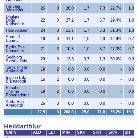
Grímsdóttir
Hallveig
26
3
28,0
1,7
7,3
22,7%
1,0
Jónsdóttir
Dagbjört
Dögg
22
3
27,2
1,7
5,7
29,4%
1,0
Karlsdóttir
Heta Aijanen
24
3
13,7
1,7
5,3
31,3%
1,3
Sara Líf
16
3
11,1
1,0
2,3
42,9%
0,7
Boama
Eydís Eva
21
3
10,3
1,0
3,7
27,3%
0,7
Þórisdóttir
Guðbjörg
29
3
13,8
0,7
1,3
50,0%
0,3
Sverrisdóttir
Tanja Kristín
19
2
0,0
0,0
0,0
-
0,0
Árnadóttir
Ingunn Erla
16
2
0,0
0,0
0,0
-
0,0
Bjarnadóttir
Elísabet
Thelma
19
2
0,0
0,0
0,0
-
0,0
Róbertsdóttir
Aníta Rún
26
3
0,0
0,0
0,0
-
0,0
Árnadóttir
22,5
3
200,0
25,0
71,0
35,2%
19,3
Heildartölur
NAFN
ALD
LEI
MÍN
SKH
SKR
SK%
2H