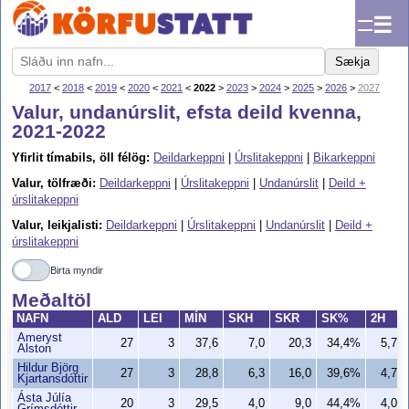
☰
Sækja
2017
<
2018
<
2019
<
2020
<
2021
<
2022
>
2023
>
2024
>
2025
>
2026
>
2027
Valur, undanúrslit, efsta deild kvenna,
2021-2022
Yfirlit tímabils, öll félög:
Deildarkeppni
|
Úrslitakeppni
|
Bikarkeppni
Valur, tölfræði:
Deildarkeppni
|
Úrslitakeppni
|
Undanúrslit
|
Deild +
úrslitakeppni
Valur, leikjalisti:
Deildarkeppni
|
Úrslitakeppni
|
Undanúrslit
|
Deild +
úrslitakeppni
Birta myndir
Meðaltöl
NAFN
ALD
LEI
MÍN
SKH
SKR
SK%
2H
Ameryst
27
3
37,6
7,0
20,3
34,4%
5,7
Alston
Hildur Björg
27
3
28,8
6,3
16,0
39,6%
4,7
Kjartansdóttir
Ásta Júlía
20
3
29,5
4,0
9,0
44,4%
4,0