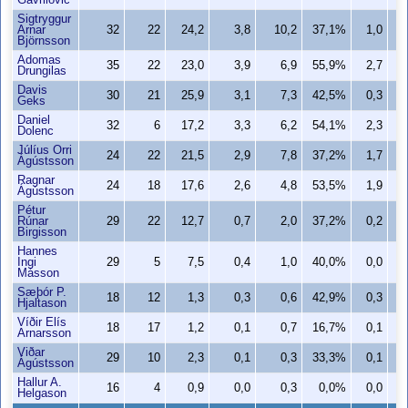
Gavrilovic
Sigtryggur
Arnar
32
22
24,2
3,8
10,2
37,1%
1,0
2
Björnsson
Adomas
35
22
23,0
3,9
6,9
55,9%
2,7
4
Drungilas
Davis
30
21
25,9
3,1
7,3
42,5%
0,3
0
Geks
Daniel
32
6
17,2
3,3
6,2
54,1%
2,3
4
Dolenc
Júlíus Orri
24
22
21,5
2,9
7,8
37,2%
1,7
4
Ágústsson
Ragnar
24
18
17,6
2,6
4,8
53,5%
1,9
3
Ágústsson
Pétur
Rúnar
29
22
12,7
0,7
2,0
37,2%
0,2
0
Birgisson
Hannes
Ingi
29
5
7,5
0,4
1,0
40,0%
0,0
0
Másson
Sæþór P.
18
12
1,3
0,3
0,6
42,9%
0,3
0
Hjaltason
Víðir Elís
18
17
1,2
0,1
0,7
16,7%
0,1
0
Arnarsson
Viðar
29
10
2,3
0,1
0,3
33,3%
0,1
0
Ágústsson
Hallur A.
16
4
0,9
0,0
0,3
0,0%
0,0
0
Helgason