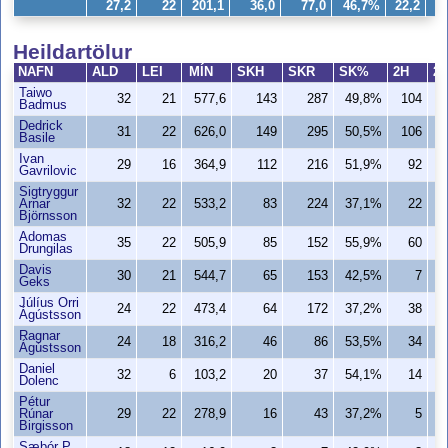
27,2
22
201,1
36,0
77,0
46,7%
22,2
40
Heildartölur
NAFN
ALD
LEI
MÍN
SKH
SKR
SK%
2H
2
Taiwo
32
21
577,6
143
287
49,8%
104
1
Badmus
Dedrick
31
22
626,0
149
295
50,5%
106
1
Basile
Ivan
29
16
364,9
112
216
51,9%
92
1
Gavrilovic
Sigtryggur
Arnar
32
22
533,2
83
224
37,1%
22
Björnsson
Adomas
35
22
505,9
85
152
55,9%
60
Drungilas
Davis
30
21
544,7
65
153
42,5%
7
Geks
Júlíus Orri
24
22
473,4
64
172
37,2%
38
Ágústsson
Ragnar
24
18
316,2
46
86
53,5%
34
Ágústsson
Daniel
32
6
103,2
20
37
54,1%
14
Dolenc
Pétur
Rúnar
29
22
278,9
16
43
37,2%
5
Birgisson
Sæþór P.