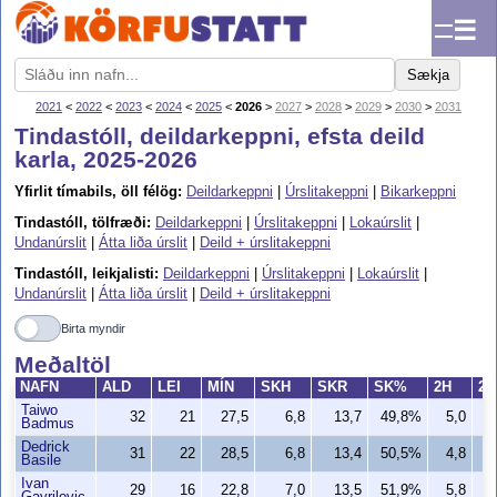
☰
Sækja
2021
<
2022
<
2023
<
2024
<
2025
<
2026
>
2027
>
2028
>
2029
>
2030
>
2031
Tindastóll, deildarkeppni, efsta deild
karla, 2025-2026
Yfirlit tímabils, öll félög:
Deildarkeppni
|
Úrslitakeppni
|
Bikarkeppni
Tindastóll, tölfræði:
Deildarkeppni
|
Úrslitakeppni
|
Lokaúrslit
|
Undanúrslit
|
Átta liða úrslit
|
Deild + úrslitakeppni
Tindastóll, leikjalisti:
Deildarkeppni
|
Úrslitakeppni
|
Lokaúrslit
|
Undanúrslit
|
Átta liða úrslit
|
Deild + úrslitakeppni
Birta myndir
Meðaltöl
NAFN
ALD
LEI
MÍN
SKH
SKR
SK%
2H
2
Taiwo
32
21
27,5
6,8
13,7
49,8%
5,0
8
Badmus
Dedrick
31
22
28,5
6,8
13,4
50,5%
4,8
8
Basile
Ivan
29
16
22,8
7,0
13,5
51,9%
5,8
10