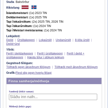
Staða
Bakvörður
Ríkisfang
Íslandsmeistari:
(1x) 2023 TIN
Deildarmeistari:
(1x) 2025 TIN
Tap í lokaúrslitum:
(2x) 2025 TIN, 2026 TIN
Tap í bikarúrslitum:
(1x) 2024 TIN
Tap í Meistari meistaranna:
(1x) 2024 TIN
Leikjalisti:
Deild
|
Úrslitakeppni
|
Lokaúrslit
|
Undanúrslit
|
8-liða úrslit
|
Deild+úrsl
Yfirlit:
Ferill í deildarkeppni
|
Ferill í úrslitakeppni
|
Ferill í deild +
úrslitakeppni
|
Hæstu tölur í stökum leikjum
Gegn/með félögum:
Tölfræði gegn ákveðnum félögum
|
Tölfræði með ákveðnum félögum
Grafík:
Flest stig gegn hverju félagi
Finna samherja/mótherja
Samherji (leikir saman)
Mótherji (leikir gegn)