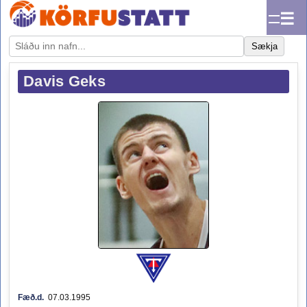
☰
Sækja
Davis Geks
Fæð.d.
07.03.1995