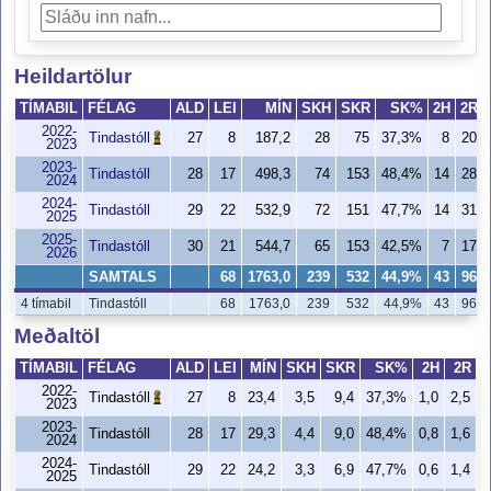
Heildartölur
TÍMABIL
FÉLAG
ALD
LEI
MÍN
SKH
SKR
SK%
2H
2R
2022-
Tindastóll
27
8
187,2
28
75
37,3%
8
20
2023
2023-
Tindastóll
28
17
498,3
74
153
48,4%
14
28
2024
2024-
Tindastóll
29
22
532,9
72
151
47,7%
14
31
2025
2025-
Tindastóll
30
21
544,7
65
153
42,5%
7
17
2026
SAMTALS
68
1763,0
239
532
44,9%
43
96
4 tímabil
Tindastóll
68
1763,0
239
532
44,9%
43
96
Meðaltöl
TÍMABIL
FÉLAG
ALD
LEI
MÍN
SKH
SKR
SK%
2H
2R
2022-
Tindastóll
27
8
23,4
3,5
9,4
37,3%
1,0
2,5
4
2023
2023-
Tindastóll
28
17
29,3
4,4
9,0
48,4%
0,8
1,6
5
2024
2024-
Tindastóll
29
22
24,2
3,3
6,9
47,7%
0,6
1,4
4
2025