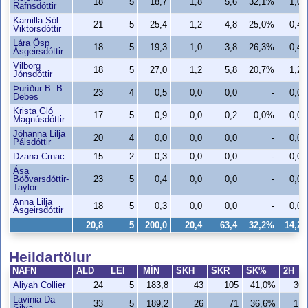
18
5
18,7
1,8
5,6
32,1%
1,0
Rafnsdóttir
Kamilla Sól
21
5
25,4
1,2
4,8
25,0%
0,4
Viktorsdóttir
Lára Ösp
18
5
19,3
1,0
3,8
26,3%
0,4
Ásgeirsdóttir
Vilborg
18
5
27,0
1,2
5,8
20,7%
1,2
Jónsdóttir
Þuríður B. B.
23
4
0,5
0,0
0,0
-
0,0
Debes
Krista Gló
17
5
0,9
0,0
0,2
0,0%
0,0
Magnúsdóttir
Jóhanna Lilja
20
4
0,0
0,0
0,0
-
0,0
Pálsdóttir
Dzana Crnac
15
2
0,3
0,0
0,0
-
0,0
Ása
Böðvarsdóttir-
23
5
0,4
0,0
0,0
-
0,0
Taylor
Anna Lilja
18
5
0,3
0,0
0,0
-
0,0
Ásgeirsdóttir
20,8
5
200,0
20,4
63,4
32,2%
14,2
Heildartölur
NAFN
ALD
LEI
MÍN
SKH
SKR
SK%
2H
Aliyah Collier
24
5
183,8
43
105
41,0%
36
Lavinia Da
33
5
189,2
26
71
36,6%
17