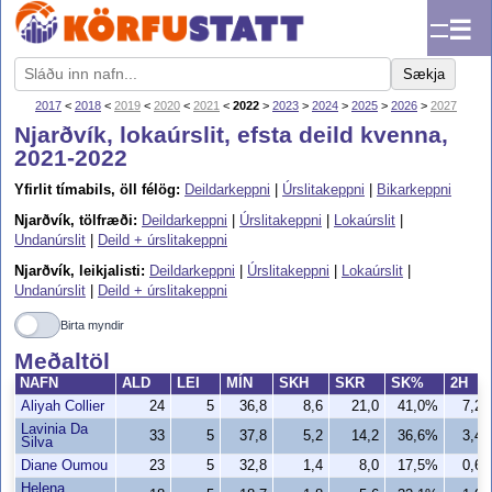
☰
Sækja
2017
<
2018
<
2019
<
2020
<
2021
<
2022
>
2023
>
2024
>
2025
>
2026
>
2027
Njarðvík, lokaúrslit, efsta deild kvenna,
2021-2022
Yfirlit tímabils, öll félög:
Deildarkeppni
|
Úrslitakeppni
|
Bikarkeppni
Njarðvík, tölfræði:
Deildarkeppni
|
Úrslitakeppni
|
Lokaúrslit
|
Undanúrslit
|
Deild + úrslitakeppni
Njarðvík, leikjalisti:
Deildarkeppni
|
Úrslitakeppni
|
Lokaúrslit
|
Undanúrslit
|
Deild + úrslitakeppni
Birta myndir
Meðaltöl
NAFN
ALD
LEI
MÍN
SKH
SKR
SK%
2H
Aliyah Collier
24
5
36,8
8,6
21,0
41,0%
7,2
Lavinia Da
33
5
37,8
5,2
14,2
36,6%
3,4
Silva
Diane Oumou
23
5
32,8
1,4
8,0
17,5%
0,6
Helena