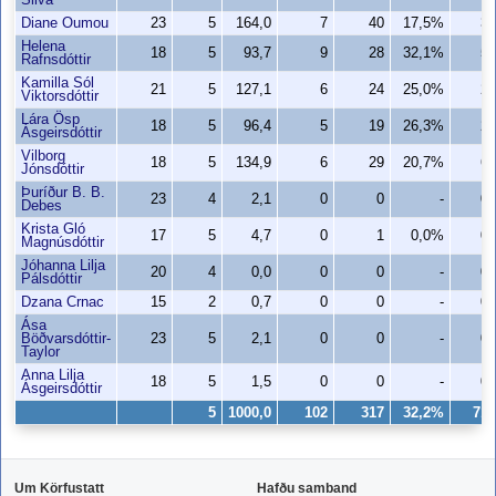
Silva
Diane Oumou
23
5
164,0
7
40
17,5%
3
Helena
18
5
93,7
9
28
32,1%
5
Rafnsdóttir
Kamilla Sól
21
5
127,1
6
24
25,0%
2
Viktorsdóttir
Lára Ösp
18
5
96,4
5
19
26,3%
2
Ásgeirsdóttir
Vilborg
18
5
134,9
6
29
20,7%
6
Jónsdóttir
Þuríður B. B.
23
4
2,1
0
0
-
0
Debes
Krista Gló
17
5
4,7
0
1
0,0%
0
Magnúsdóttir
Jóhanna Lilja
20
4
0,0
0
0
-
0
Pálsdóttir
Dzana Crnac
15
2
0,7
0
0
-
0
Ása
Böðvarsdóttir-
23
5
2,1
0
0
-
0
Taylor
Anna Lilja
18
5
1,5
0
0
-
0
Ásgeirsdóttir
5
1000,0
102
317
32,2%
71
Um Körfustatt
Hafðu samband