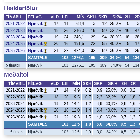
Heildartölur
TÍMABIL
FÉLAG
ALD
LEI
MÍN
SKH
SKR
SK%
2H
2R
2021-2022
17
14
68,4
3
12
25,0%
0
3
Njarðvík
2022-2023
Njarðvík
18
26
246,0
19
59
32,2%
16
47
2023-2024
Njarðvík
19
24
346,1
29
94
30,9%
18
38
2024-2025
20
16
191,6
22
55
40,0%
5
17
Njarðvík
2025-2026
21
22
424,0
32
89
36,0%
15
29
Njarðvík
SAMTALS
102
1276,1
105
309
34,0%
54
134
5 tímabil
Njarðvík
102
1276,1
105
309
34,0%
54
134
Meðaltöl
TÍMABIL
FÉLAG
ALD
LEI
MÍN
SKH
SKR
SK%
2H
2R
2021-2022
17
14
4,9
0,2
0,9
25,0%
0,0
0,2
Njarðvík
2022-2023
Njarðvík
18
26
9,5
0,7
2,3
32,2%
0,6
1,8
2023-2024
Njarðvík
19
24
14,4
1,2
3,9
30,9%
0,8
1,6
2024-2025
20
16
12,0
1,4
3,4
40,0%
0,3
1,1
Njarðvík
2025-2026
21
22
19,3
1,5
4,0
36,0%
0,7
1,3
Njarðvík
SAMTALS
102
12,5
1,0
3,0
34,0%
0,5
1,3
5 tímabil
Njarðvík
102
12,5
1,0
3,0
34,0%
0,5
1,3