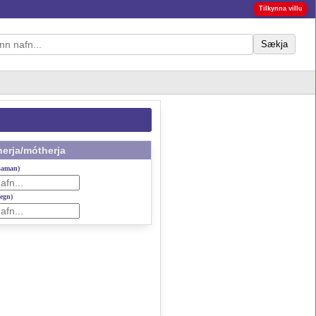
Tilkynna villu
Sækja
erja/mótherja
 saman)
gegn)