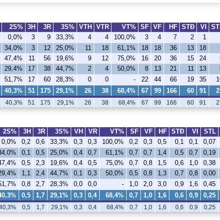
2S%
3H
3R
3S%
VTH
VTR
VT%
SF
VF
HF
STÐ
VI
ST
0,0%
3
9
33,3%
4
4
100,0%
3
4
7
2
1
34,0%
3
12
25,0%
11
18
61,1%
18
18
36
13
18
47,4%
11
56
19,6%
9
12
75,0%
16
20
36
15
24
29,4%
17
38
44,7%
2
4
50,0%
8
13
21
11
13
51,7%
17
60
28,3%
0
0
-
22
44
66
19
35
1
40,3%
51
175
29,1%
26
38
68,4%
67
99
166
60
91
2
40,3%
51
175
29,1%
26
38
68,4%
67
99
166
60
91
2
2S%
3H
3R
3S%
VH
VR
VT%
SF
VF
HF
STÐ
VI
STL
0,0%
0,2
0,6
33,3%
0,3
0,3
100,0%
0,2
0,3
0,5
0,1
0,1
0,07
34,0%
0,1
0,5
25,0%
0,4
0,7
61,1%
0,7
0,7
1,4
0,5
0,7
0,19
47,4%
0,5
2,3
19,6%
0,4
0,5
75,0%
0,7
0,8
1,5
0,6
1,0
0,38
29,4%
1,1
2,4
44,7%
0,1
0,3
50,0%
0,5
0,8
1,3
0,7
0,8
0,00
51,7%
0,8
2,7
28,3%
0,0
0,0
-
1,0
2,0
3,0
0,9
1,6
0,45
40,3%
0,5
1,7
29,1%
0,3
0,4
68,4%
0,7
1,0
1,6
0,6
0,9
0,25
40,3%
0,5
1,7
29,1%
0,3
0,4
68,4%
0,7
1,0
1,6
0,6
0,9
0,25