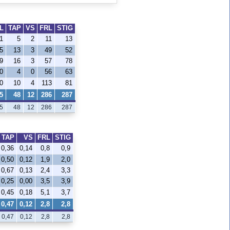
L
TAP
VS
FRL
STIG
1
5
2
11
13
5
13
3
49
52
9
16
3
57
78
0
4
0
56
63
0
10
4
113
81
5
48
12
286
287
5
48
12
286
287
TAP
VS
FRL
STIG
0,36
0,14
0,8
0,9
0,50
0,12
1,9
2,0
0,67
0,13
2,4
3,3
0,25
0,00
3,5
3,9
0,45
0,18
5,1
3,7
0,47
0,12
2,8
2,8
0,47
0,12
2,8
2,8