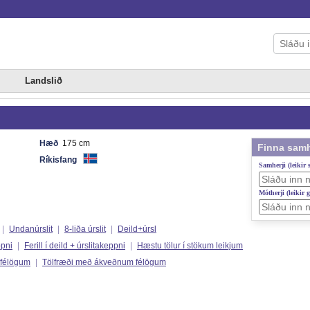
Landslið
Hæð
175 cm
Finna samh
Ríkisfang
Samherji (leikir
Mótherji (leikir 
|
Undanúrslit
|
8-liða úrslit
|
Deild+úrsl
ppni
|
Ferill í deild + úrslitakeppni
|
Hæstu tölur í stökum leikjum
 félögum
|
Tölfræði með ákveðnum félögum