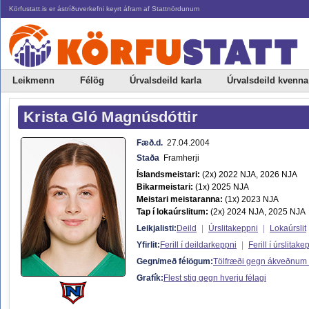
Körfustatt.is er ástríðuverkefni keyrt áfram af Stattnördunum
Leikmenn
Félög
Úrvalsdeild karla
Úrvalsdeild kvenna
Krista Gló Magnúsdóttir
Fæð.d.
27.04.2004
Staða
Framherji
Íslandsmeistari:
(2x) 2022 NJA, 2026 NJA
Bikarmeistari:
(1x) 2025 NJA
Meistari meistaranna:
(1x) 2023 NJA
Tap í lokaúrslitum:
(2x) 2024 NJA, 2025 NJA
Leikjalisti:
Deild
|
Úrslitakeppni
|
Lokaúrslit
Yfirlit:
Ferill í deildarkeppni
|
Ferill í úrslitake
Gegn/með félögum:
Tölfræði gegn ákveðnum
Grafík:
Flest stig gegn hverju félagi