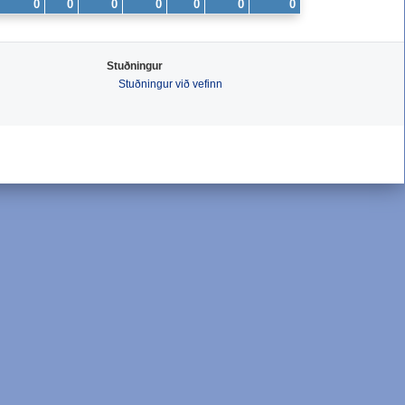
0
0
0
0
0
0
0
Stuðningur
Stuðningur við vefinn