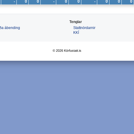
-
0
0
-
0
0
-
0
0
0
Tenglar
 eða ábending
Stattnördarnir
KKÍ
© 2026 Körfustatt.is