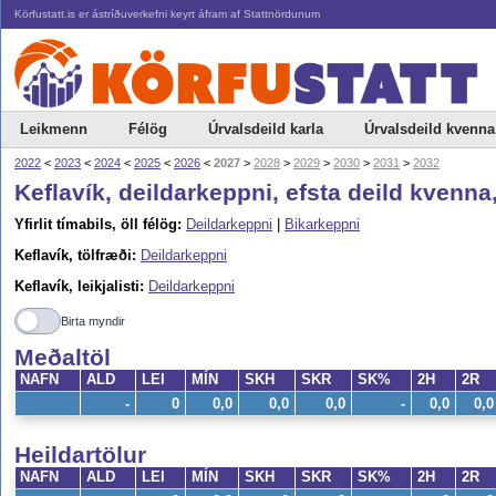
Körfustatt.is er ástríðuverkefni keyrt áfram af Stattnördunum
Leikmenn
Félög
Úrvalsdeild karla
Úrvalsdeild kvenna
2022
<
2023
<
2024
<
2025
<
2026
<
2027
>
2028
>
2029
>
2030
>
2031
>
2032
Keflavík, deildarkeppni, efsta deild kvenna
Yfirlit tímabils, öll félög:
Deildarkeppni
|
Bikarkeppni
Keflavík, tölfræði:
Deildarkeppni
Keflavík, leikjalisti:
Deildarkeppni
Birta myndir
Meðaltöl
NAFN
ALD
LEI
MÍN
SKH
SKR
SK%
2H
2R
-
0
0,0
0,0
0,0
-
0,0
0,0
Heildartölur
NAFN
ALD
LEI
MÍN
SKH
SKR
SK%
2H
2R