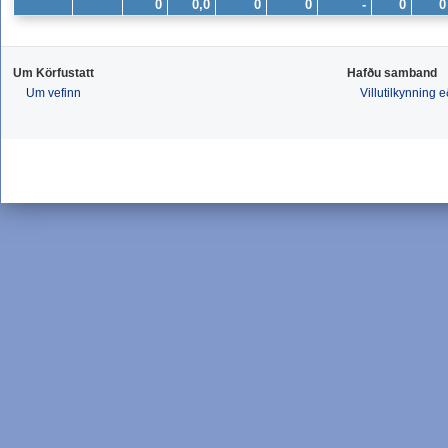
0
0,0
0
0
-
0
0
Um Körfustatt
Hafðu samband
Um vefinn
Villutilkynning