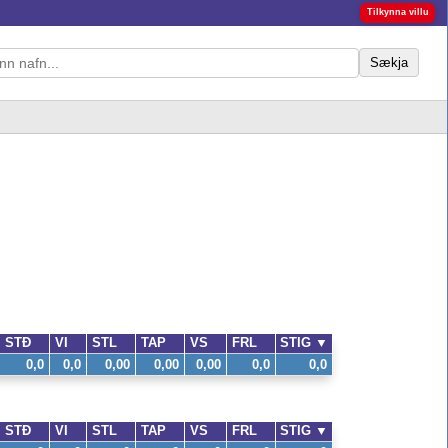
Tilkynna villu
Sækja
STÐ
VI
STL
TAP
VS
FRL
STIG
▼
0,0
0,0
0,00
0,00
0,00
0,0
0,0
STÐ
VI
STL
TAP
VS
FRL
STIG
▼