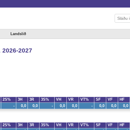
Landslið
, 2026-2027
2S%
3H
3R
3S%
VH
VR
VT%
SF
VF
HF
-
0,0
0,0
-
0,0
0,0
-
0,0
0,0
0,0
2S%
3H
3R
3S%
VH
VR
VT%
SF
VF
HF