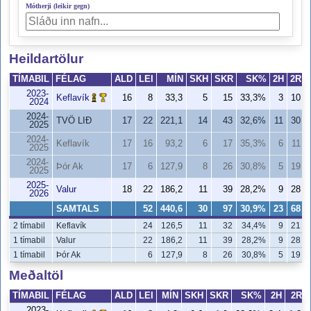
Mótherji (leikir gegn)
Heildartölur
TÍMABIL
FÉLAG
ALD
LEI
MÍN
SKH
SKR
SK%
2H
2R
2023-
Keflavík
16
8
33,3
5
15
33,3%
3
10
2024
2024-
TVÖ LIÐ
17
22
221,1
14
43
32,6%
11
30
2025
2024-
Keflavík
17
16
93,2
6
17
35,3%
6
11
2025
2024-
Þór Ak
17
6
127,9
8
26
30,8%
5
19
2025
2025-
Valur
18
22
186,2
11
39
28,2%
9
28
2026
SAMTALS
52
440,6
30
97
30,9%
23
68
2 tímabil
Keflavík
24
126,5
11
32
34,4%
9
21
1 tímabil
Valur
22
186,2
11
39
28,2%
9
28
1 tímabil
Þór Ak
6
127,9
8
26
30,8%
5
19
Meðaltöl
TÍMABIL
FÉLAG
ALD
LEI
MÍN
SKH
SKR
SK%
2H
2R
2023-