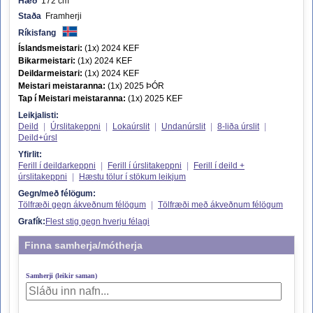
Hæð
172 cm
Staða
Framherji
Ríkisfang
Íslandsmeistari:
(1x) 2024 KEF
Bikarmeistari:
(1x) 2024 KEF
Deildarmeistari:
(1x) 2024 KEF
Meistari meistaranna:
(1x) 2025 ÞÓR
Tap í Meistari meistaranna:
(1x) 2025 KEF
Leikjalisti:
Deild
|
Úrslitakeppni
|
Lokaúrslit
|
Undanúrslit
|
8-liða úrslit
|
Deild+úrsl
Yfirlit:
Ferill í deildarkeppni
|
Ferill í úrslitakeppni
|
Ferill í deild +
úrslitakeppni
|
Hæstu tölur í stökum leikjum
Gegn/með félögum:
Tölfræði gegn ákveðnum félögum
|
Tölfræði með ákveðnum félögum
Grafík:
Flest stig gegn hverju félagi
Finna samherja/mótherja
Samherji (leikir saman)