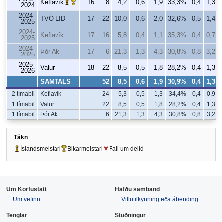
Keflavík
16
8
4,2
0,6
1,9
33,3%
0,4
1,3
2024
2024-
TVÖ LIÐ
17
22
10,0
0,6
2,0
32,6%
0,5
1,4
2025
2024-
Keflavík
17
16
5,8
0,4
1,1
35,3%
0,4
0,7
2025
2024-
Þór Ak
17
6
21,3
1,3
4,3
30,8%
0,8
3,2
2025
2025-
Valur
18
22
8,5
0,5
1,8
28,2%
0,4
1,3
2026
SAMTALS
52
8,5
0,6
1,9
30,9%
0,4
1,3
2 tímabil
Keflavík
24
5,3
0,5
1,3
34,4%
0,4
0,9
1 tímabil
Valur
22
8,5
0,5
1,8
28,2%
0,4
1,3
1 tímabil
Þór Ak
6
21,3
1,3
4,3
30,8%
0,8
3,2
Tákn
Íslandsmeistari
Bikarmeistari
Fall um deild
Um Körfustatt
Hafðu samband
Um vefinn
Villutilkynning eða ábending
Tenglar
Stuðningur