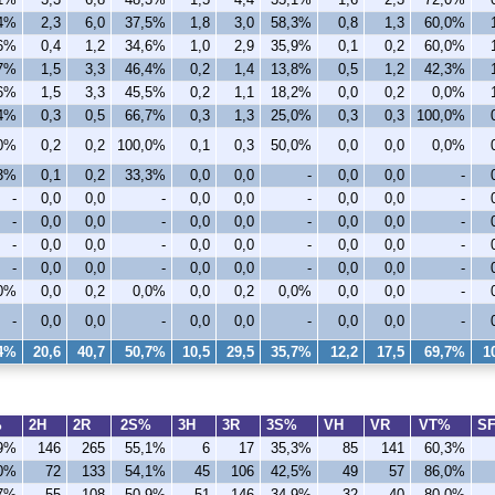
,4%
2,3
6,0
37,5%
1,8
3,0
58,3%
0,8
1,3
60,0%
,6%
0,4
1,2
34,6%
1,0
2,9
35,9%
0,1
0,2
60,0%
,7%
1,5
3,3
46,4%
0,2
1,4
13,8%
0,5
1,2
42,3%
,6%
1,5
3,3
45,5%
0,2
1,1
18,2%
0,0
0,2
0,0%
,4%
0,3
0,5
66,7%
0,3
1,3
25,0%
0,3
0,3
100,0%
,0%
0,2
0,2
100,0%
0,1
0,3
50,0%
0,0
0,0
0,0%
,3%
0,1
0,2
33,3%
0,0
0,0
-
0,0
0,0
-
-
0,0
0,0
-
0,0
0,0
-
0,0
0,0
-
-
0,0
0,0
-
0,0
0,0
-
0,0
0,0
-
-
0,0
0,0
-
0,0
0,0
-
0,0
0,0
-
-
0,0
0,0
-
0,0
0,0
-
0,0
0,0
-
0%
0,0
0,2
0,0%
0,0
0,2
0,0%
0,0
0,0
-
-
0,0
0,0
-
0,0
0,0
-
0,0
0,0
-
,4%
20,6
40,7
50,7%
10,5
29,5
35,7%
12,2
17,5
69,7%
1
%
2H
2R
2S%
3H
3R
3S%
VH
VR
VT%
S
,9%
146
265
55,1%
6
17
35,3%
85
141
60,3%
,0%
72
133
54,1%
45
106
42,5%
49
57
86,0%
,7%
55
108
50,9%
51
146
34,9%
32
40
80,0%