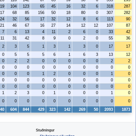
19
104
123
65
45
16
32
6
318
287
17
68
85
156
50
18
80
0
307
282
24
32
56
17
32
12
8
6
113
90
21
46
67
16
27
14
12
12
107
87
7
6
13
4
11
2
6
0
33
42
11
31
42
8
9
0
2
0
55
36
2
3
5
1
3
1
3
0
17
17
0
5
5
5
6
1
6
3
13
12
0
2
2
0
0
0
0
0
2
2
0
0
0
0
0
0
0
0
0
0
0
0
0
1
2
0
0
0
1
0
0
0
0
0
0
0
0
0
0
0
0
0
0
0
0
0
0
0
0
0
1
2
3
0
1
0
0
0
1
0
0
0
0
0
0
0
0
0
0
0
40
604
844
429
323
142
269
50
2093
1873
Stuðningur