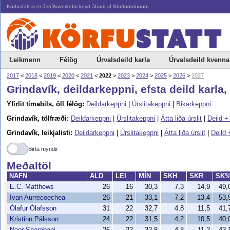
Körfustatt.is er ástríðuverkefni keyrt áfram af Stattnördunum
Leikmenn
Félög
Úrvalsdeild karla
Úrvalsdeild kvenna
2017
<
2018
<
2019
<
2020
<
2021
<
2022
>
2023
>
2024
>
2025
>
2026
>
2027
Grindavík, deildarkeppni, efsta deild karla
Yfirlit tímabils, öll félög:
Deildarkeppni
|
Úrslitakeppni
|
Bikarkeppni
Grindavík, tölfræði:
Deildarkeppni
|
Úrslitakeppni
|
Átta liða úrslit
|
Deild +
Grindavík, leikjalisti:
Deildarkeppni
|
Úrslitakeppni
|
Átta liða úrslit
|
Deild 
Birta myndir
Meðaltöl
NAFN
ALD
LEI
MÍN
SKH
SKR
SK
E.C. Matthews
26
16
30,3
7,3
14,9
49
Ivan Aurrecoechea
26
21
33,1
7,2
13,4
53
Ólafur Ólafsson
31
22
32,7
4,8
11,5
41
Kristinn Pálsson
24
22
31,5
4,2
10,5
40
Naor Sharabani
26
22
32,8
4,8
11,2
43