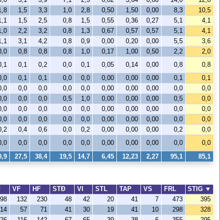
1,8
1,5
3,3
1,0
2,8
0,50
1,50
0,00
8,3
10,5
1,1
1,5
2,5
0,8
1,5
0,55
0,36
0,27
5,1
4,1
1,0
2,2
3,2
0,8
1,3
0,67
0,57
0,57
5,1
4,1
1,1
3,1
4,2
0,8
0,9
0,00
0,20
0,00
5,5
3,6
0,0
0,8
0,8
0,8
1,0
0,17
1,00
0,50
2,2
2,0
0,1
0,1
0,2
0,0
0,1
0,05
0,14
0,00
0,8
0,8
0,0
0,1
0,1
0,0
0,0
0,00
0,00
0,00
0,1
0,1
0,0
0,0
0,0
0,0
0,0
0,00
0,00
0,00
0,0
0,0
0,0
0,0
0,0
0,5
1,0
0,00
0,00
0,00
0,5
0,0
0,0
0,0
0,0
0,0
0,0
0,00
0,00
0,00
0,0
0,0
0,0
0,0
0,0
0,0
0,0
0,00
0,00
0,00
0,0
0,0
0,2
0,4
0,6
0,0
0,2
0,00
0,00
0,00
0,2
0,0
0,0
0,0
0,0
0,0
0,0
0,00
0,00
0,00
0,0
0,0
0,9
27,5
38,4
19,5
14,7
6,45
12,23
2,27
95,1
85,1
F
VF
HF
STÐ
VI
STL
TAP
VS
FRL
STIG
▼
98
132
230
48
42
20
41
7
473
395
14
57
71
41
30
19
41
10
298
328
26
116
142
67
65
39
38
6
355
295