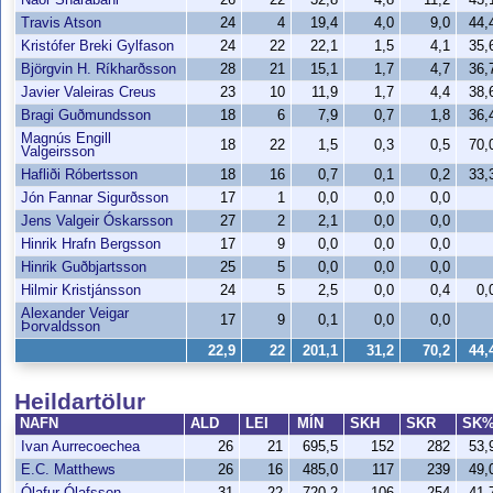
Travis Atson
24
4
19,4
4,0
9,0
44
Kristófer Breki Gylfason
24
22
22,1
1,5
4,1
35
Björgvin H. Ríkharðsson
28
21
15,1
1,7
4,7
36
Javier Valeiras Creus
23
10
11,9
1,7
4,4
38
Bragi Guðmundsson
18
6
7,9
0,7
1,8
36
Magnús Engill
18
22
1,5
0,3
0,5
70
Valgeirsson
Hafliði Róbertsson
18
16
0,7
0,1
0,2
33
Jón Fannar Sigurðsson
17
1
0,0
0,0
0,0
Jens Valgeir Óskarsson
27
2
2,1
0,0
0,0
Hinrik Hrafn Bergsson
17
9
0,0
0,0
0,0
Hinrik Guðbjartsson
25
5
0,0
0,0
0,0
Hilmir Kristjánsson
24
5
2,5
0,0
0,4
0,
Alexander Veigar
17
9
0,1
0,0
0,0
Þorvaldsson
22,9
22
201,1
31,2
70,2
44
Heildartölur
NAFN
ALD
LEI
MÍN
SKH
SKR
SK
Ivan Aurrecoechea
26
21
695,5
152
282
53
E.C. Matthews
26
16
485,0
117
239
49
Ólafur Ólafsson
31
22
720,2
106
254
41