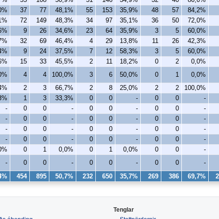
,0%
37
77
48,1%
55
153
35,9%
48
57
84,2%
,1%
72
149
48,3%
34
97
35,1%
36
50
72,0%
,6%
9
26
34,6%
23
64
35,9%
3
5
60,0%
,7%
32
69
46,4%
4
29
13,8%
11
26
42,3%
,4%
9
24
37,5%
7
12
58,3%
3
5
60,0%
,6%
15
33
45,5%
2
11
18,2%
0
2
0,0%
,0%
4
4
100,0%
3
6
50,0%
0
1
0,0%
,4%
2
3
66,7%
2
8
25,0%
2
2
100,0%
,3%
1
3
33,3%
0
0
-
0
0
-
-
0
0
-
0
0
-
0
0
-
-
0
0
-
0
0
-
0
0
-
-
0
0
-
0
0
-
0
0
-
-
0
0
-
0
0
-
0
0
-
0%
0
1
0,0%
0
1
0,0%
0
0
-
-
0
0
-
0
0
-
0
0
-
,4%
454
895
50,7%
232
650
35,7%
269
386
69,7%
2
Tenglar