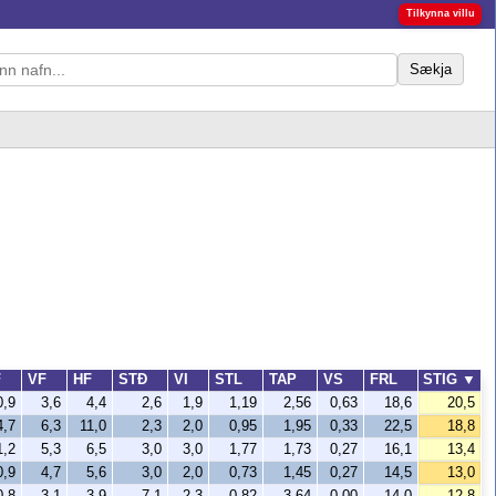
Tilkynna villu
Sækja
F
VF
HF
STÐ
VI
STL
TAP
VS
FRL
STIG
▼
0,9
3,6
4,4
2,6
1,9
1,19
2,56
0,63
18,6
20,5
4,7
6,3
11,0
2,3
2,0
0,95
1,95
0,33
22,5
18,8
1,2
5,3
6,5
3,0
3,0
1,77
1,73
0,27
16,1
13,4
0,9
4,7
5,6
3,0
2,0
0,73
1,45
0,27
14,5
13,0
0,8
3,1
3,9
7,1
2,3
0,82
3,64
0,00
14,0
12,8