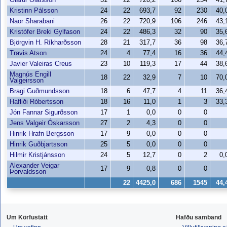
Kristinn Pálsson
24
22
693,7
92
230
40
Naor Sharabani
26
22
720,9
106
246
43
Kristófer Breki Gylfason
24
22
486,3
32
90
35
Björgvin H. Ríkharðsson
28
21
317,7
36
98
36
Travis Atson
24
4
77,4
16
36
44
Javier Valeiras Creus
23
10
119,3
17
44
38
Magnús Engill
18
22
32,9
7
10
70
Valgeirsson
Bragi Guðmundsson
18
6
47,7
4
11
36
Hafliði Róbertsson
18
16
11,0
1
3
33
Jón Fannar Sigurðsson
17
1
0,0
0
0
Jens Valgeir Óskarsson
27
2
4,3
0
0
Hinrik Hrafn Bergsson
17
9
0,0
0
0
Hinrik Guðbjartsson
25
5
0,0
0
0
Hilmir Kristjánsson
24
5
12,7
0
2
0,
Alexander Veigar
17
9
0,8
0
0
Þorvaldsson
22
4425,0
686
1545
44
Um Körfustatt
Hafðu samband