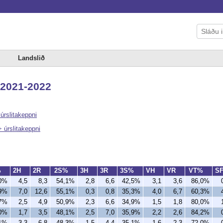
Landslið
, 2021-2022
 úrslitakeppni
+ úrslitakeppni
%
2H
2R
2S%
3H
3R
3S%
VH
VR
VT%
S
,0%
4,5
8,3
54,1%
2,8
6,6
42,5%
3,1
3,6
86,0%
,9%
7,0
12,6
55,1%
0,3
0,8
35,3%
4,0
6,7
60,3%
,7%
2,5
4,9
50,9%
2,3
6,6
34,9%
1,5
1,8
80,0%
,0%
1,7
3,5
48,1%
2,5
7,0
35,9%
2,2
2,6
84,2%
,1%
3,3
6,8
48,3%
1,5
4,4
35,1%
1,6
2,3
72,0%