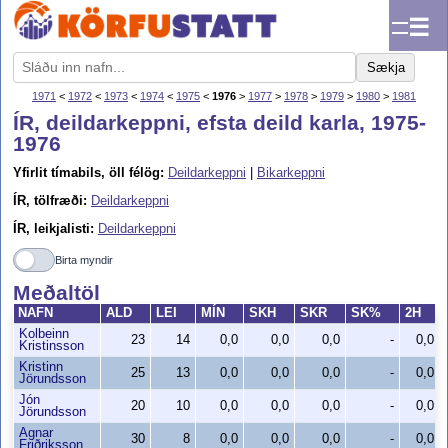
☰
Sækja
1971
<
1972
<
1973
<
1974
<
1975
<
1976
>
1977
>
1978
>
1979
>
1980
>
1981
ÍR, deildarkeppni, efsta deild karla, 1975-
1976
Yfirlit tímabils, öll félög:
Deildarkeppni
|
Bikarkeppni
ÍR, tölfræði:
Deildarkeppni
ÍR, leikjalisti:
Deildarkeppni
Birta myndir
Meðaltöl
NAFN
ALD
LEI
MÍN
SKH
SKR
SK%
2H
Kolbeinn
23
14
0,0
0,0
0,0
-
0,0
Kristinsson
Kristinn
25
13
0,0
0,0
0,0
-
0,0
Jörundsson
Jón
20
10
0,0
0,0
0,0
-
0,0
Jörundsson
Agnar
30
8
0,0
0,0
0,0
-
0,0
Friðriksson