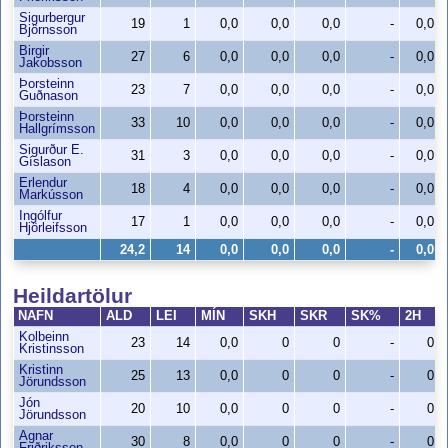
Sigurbergur
19
1
0,0
0,0
0,0
-
0,0
Björnsson
Birgir
27
6
0,0
0,0
0,0
-
0,0
Jakobsson
Þorsteinn
23
7
0,0
0,0
0,0
-
0,0
Guðnason
Þorsteinn
33
10
0,0
0,0
0,0
-
0,0
Hallgrímsson
Sigurður E.
31
3
0,0
0,0
0,0
-
0,0
Gíslason
Erlendur
18
4
0,0
0,0
0,0
-
0,0
Markússon
Ingólfur
17
1
0,0
0,0
0,0
-
0,0
Hjörleifsson
24,2
14
0,0
0,0
0,0
-
0,0
Heildartölur
NAFN
ALD
LEI
MÍN
SKH
SKR
SK%
2H
Kolbeinn
23
14
0,0
0
0
-
0
Kristinsson
Kristinn
25
13
0,0
0
0
-
0
Jörundsson
Jón
20
10
0,0
0
0
-
0
Jörundsson
Agnar
30
8
0,0
0
0
-
0