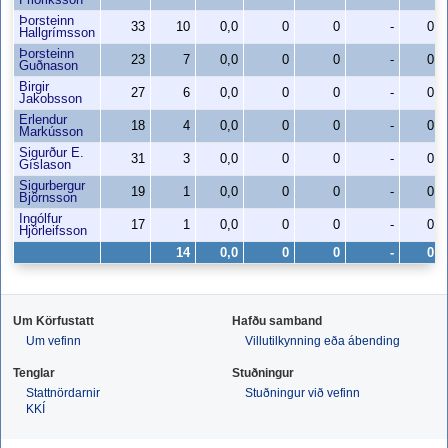
Friðriksson
Þorsteinn
33
10
0,0
0
0
-
0
Hallgrímsson
Þorsteinn
23
7
0,0
0
0
-
0
Guðnason
Birgir
27
6
0,0
0
0
-
0
Jakobsson
Erlendur
18
4
0,0
0
0
-
0
Markússon
Sigurður E.
31
3
0,0
0
0
-
0
Gíslason
Sigurbergur
19
1
0,0
0
0
-
0
Björnsson
Ingólfur
17
1
0,0
0
0
-
0
Hjörleifsson
14
0,0
0
0
-
0
Um Körfustatt
Hafðu samband
Um vefinn
Villutilkynning eða ábending
Tenglar
Stuðningur
Stattnördarnir
Stuðningur við vefinn
KKÍ