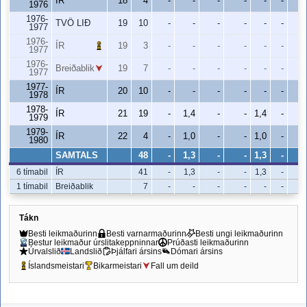
ÍR
18
4
-
-
-
-
-
-
1976
1976-
TVÖ LIÐ
19
10
-
-
-
-
-
-
1977
1976-
ÍR
19
3
-
-
-
-
-
-
1977
1976-
Breiðablik
19
7
-
-
-
-
-
-
1977
1977-
ÍR
20
10
-
-
-
-
-
-
1978
1978-
ÍR
21
19
-
1,4
-
-
1,4
-
1979
1979-
ÍR
22
4
-
1,0
-
-
1,0
-
1980
SAMTALS
48
-
1,3
-
-
1,3
-
6 tímabil
ÍR
41
-
1,3
-
-
1,3
-
1 tímabil
Breiðablik
7
-
-
-
-
-
-
Tákn
Besti leikmaðurinn
Besti varnarmaðurinn
Besti ungi leikmaðurinn
Bestur leikmaður úrslitakeppninnar
Prúðasti leikmaðurinn
Úrvalslið
Landslið
Þjálfari ársins
Dómari ársins
Íslandsmeistari
Bikarmeistari
Fall um deild