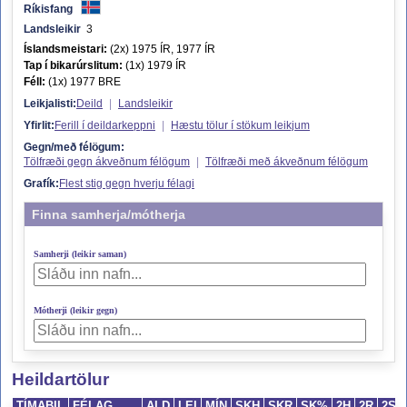
Ríkisfang
Landsleikir
3
Íslandsmeistari:
(2x) 1975 ÍR, 1977 ÍR
Tap í bikarúrslitum:
(1x) 1979 ÍR
Féll:
(1x) 1977 BRE
Leikjalisti:
Deild
|
Landsleikir
Yfirlit:
Ferill í deildarkeppni
|
Hæstu tölur í stökum leikjum
Gegn/með félögum:
Tölfræði gegn ákveðnum félögum
|
Tölfræði með ákveðnum félögum
Grafík:
Flest stig gegn hverju félagi
Finna samherja/mótherja
Samherji (leikir saman)
Mótherji (leikir gegn)
Heildartölur
TÍMABIL
FÉLAG
ALD
LEI
MÍN
SKH
SKR
SK%
2H
2R
2S%