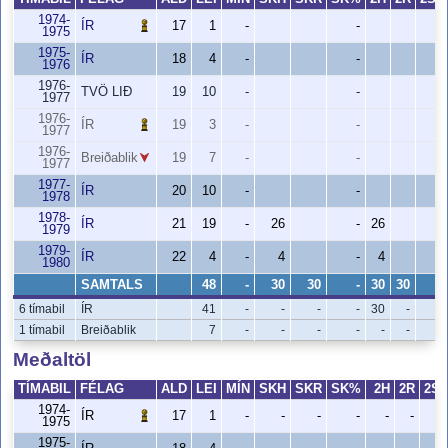
1974-
ÍR
17
1
-
-
-
1975
1975-
ÍR
18
4
-
-
-
1976
1976-
TVÖ LIÐ
19
10
-
-
-
1977
1976-
ÍR
19
3
-
-
-
1977
1976-
Breiðablik
19
7
-
-
-
1977
1977-
ÍR
20
10
-
-
-
1978
1978-
ÍR
21
19
-
26
-
26
-
1979
1979-
ÍR
22
4
-
4
-
4
-
1980
SAMTALS
48
-
30
30
-
30
30
-
6 tímabil
ÍR
41
-
-
-
-
30
-
-
1 tímabil
Breiðablik
7
-
-
-
-
-
-
-
Meðaltöl
TÍMABIL
FÉLAG
ALD
LEI
MÍN
SKH
SKR
SK%
2H
2R
2S
1974-
ÍR
17
1
-
-
-
-
-
-
1975
1975-