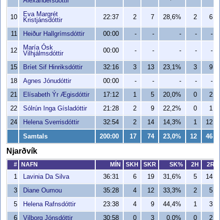
Alexandersdóttir
Eva Margrét
10
22:37
2
7
28,6%
2
6
Kristjánsdóttir
11
Heiður Hallgrímsdóttir
00:00
-
-
-
-
-
María Ósk
12
00:00
-
-
-
-
-
Vilhjálmsdóttir
15
Bríet Sif Hinriksdóttir
32:16
3
13
23,1%
3
9
18
Agnes Jónudóttir
00:00
-
-
-
-
-
21
Elísabeth Ýr Ægisdóttir
17:12
1
5
20,0%
0
2
22
Sólrún Inga Gísladóttir
21:28
2
9
22,2%
0
1
24
Helena Sverrisdóttir
32:54
2
14
14,3%
1
12
Samtals
200:00
17
74
23,0%
12
46
Njarðvík
#
NAFN
MÍN
SKH
SKR
SK%
2H
2R
1
Lavinia Da Silva
36:31
6
19
31,6%
5
14
3
Diane Oumou
35:28
4
12
33,3%
2
5
5
Helena Rafnsdóttir
23:38
4
9
44,4%
1
3
6
Vilborg Jónsdóttir
30:58
0
3
0,0%
0
2