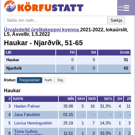
☰
Sækja
Úrvalsdeild úrslitakeppni kvenna
2021-2022, lokaúrslit,
L5, Ásvellir, 1.5.2022
Haukar - Njarðvík, 51-65
LIÐ
FH
SH
Úrslit
Haukar
0
0
51
Njarðvík
0
0
65
Röðun:
Treyjunúmer
Nafn
Stig
Haukar
#
NAFN
MÍN
SKH
SKR
SK%
2H
2R
3
Haiden Palmer
35:08
5
16
31,3%
4
11
4
Jana Falsdóttir
01:15
-
-
-
-
-
5
Lovísa Henningsdóttir
25:19
1
7
14,3%
1
3
Tinna Guðrún
8
11:51
1
3
33,3%
1
2