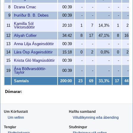
8
Dzana Crnac
00:39
-
-
-
-
-
9
Þuríður B. B. Debes
00:39
-
-
-
-
-
Kamilla Sól
11
20:10
1
7
14,3%
1
2
Viktorsdóttir
12
Aliyah Collier
34:42
8
17
47,1%
8
16
13
Anna Lilja Ásgeirsdóttir
00:39
-
-
-
-
-
14
Lára Ösp Ásgeirsdóttir
15:18
0
2
0,0%
0
2
15
Krista Gló Magnúsdóttir
00:39
-
-
-
-
-
Ása Böðvarsdóttir-
19
00:39
-
-
-
-
-
Taylor
Samtals
200:00
23
69
33,3%
17
44
Dómarar:
Um Körfustatt
Hafðu samband
Um vefinn
Villutilkynning eða ábending
Tenglar
Stuðningur