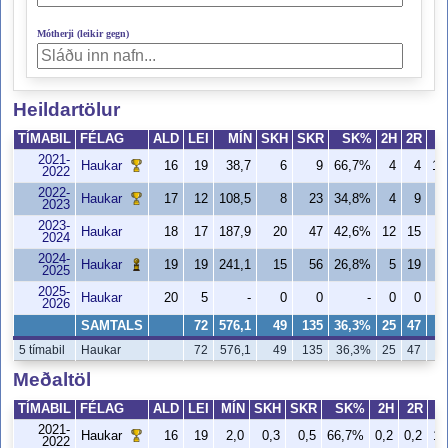
Mótherji (leikir gegn)
Heildartölur
TÍMABIL
FÉLAG
ALD
LEI
MÍN
SKH
SKR
SK%
2H
2R
2021-
Haukar
16
19
38,7
6
9
66,7%
4
4
10
2022
2022-
Haukar
17
12
108,5
8
23
34,8%
4
9
4
2023
2023-
Haukar
18
17
187,9
20
47
42,6%
12
15
8
2024
2024-
Haukar
19
19
241,1
15
56
26,8%
5
19
2
2025
2025-
Haukar
20
5
-
0
0
-
0
0
2026
SAMTALS
72
576,1
49
135
36,3%
25
47
5
5 tímabil
Haukar
72
576,1
49
135
36,3%
25
47
5
Meðaltöl
TÍMABIL
FÉLAG
ALD
LEI
MÍN
SKH
SKR
SK%
2H
2R
2021-
Haukar
16
19
2,0
0,3
0,5
66,7%
0,2
0,2
10
2022