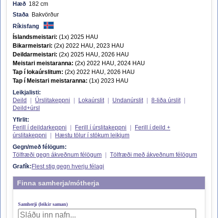
Hæð
182 cm
Staða
Bakvörður
Ríkisfang
Íslandsmeistari:
(1x) 2025 HAU
Bikarmeistari:
(2x) 2022 HAU, 2023 HAU
Deildarmeistari:
(2x) 2025 HAU, 2026 HAU
Meistari meistaranna:
(2x) 2022 HAU, 2024 HAU
Tap í lokaúrslitum:
(2x) 2022 HAU, 2026 HAU
Tap í Meistari meistaranna:
(1x) 2023 HAU
Leikjalisti:
Deild
|
Úrslitakeppni
|
Lokaúrslit
|
Undanúrslit
|
8-liða úrslit
|
Deild+úrsl
Yfirlit:
Ferill í deildarkeppni
|
Ferill í úrslitakeppni
|
Ferill í deild +
úrslitakeppni
|
Hæstu tölur í stökum leikjum
Gegn/með félögum:
Tölfræði gegn ákveðnum félögum
|
Tölfræði með ákveðnum félögum
Grafík:
Flest stig gegn hverju félagi
Finna samherja/mótherja
Samherji (leikir saman)