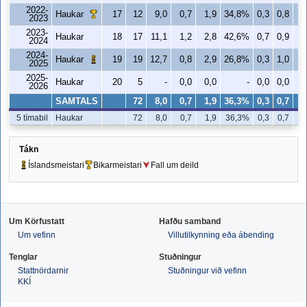
2022-
Haukar
17
12
9,0
0,7
1,9
34,8%
0,3
0,8
4
2023
2023-
Haukar
18
17
11,1
1,2
2,8
42,6%
0,7
0,9
8
2024
2024-
Haukar
19
19
12,7
0,8
2,9
26,8%
0,3
1,0
2
2025
2025-
Haukar
20
5
-
0,0
0,0
-
0,0
0,0
2026
SAMTALS
72
8,0
0,7
1,9
36,3%
0,3
0,7
5
5 tímabil
Haukar
72
8,0
0,7
1,9
36,3%
0,3
0,7
Tákn
Íslandsmeistari
Bikarmeistari
Fall um deild
Um Körfustatt
Hafðu samband
Um vefinn
Villutilkynning eða ábending
Tenglar
Stuðningur
Stattnördarnir
Stuðningur við vefinn
KKÍ