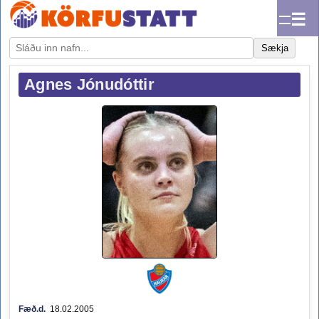
☰
Sækja
Agnes Jónudóttir
Fæð.d.
18.02.2005