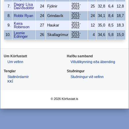
Dagný Lísa
2021-
7.
24
Fjölnir
25
32,8
6,4
12,8
Davíðsdóttir
2022
2021-
8.
Robbi Ryan
24
Grindavík
24
34,1
8,4
18,7
2022
Keira
2021-
9.
27
Haukar
12
35,0
8,5
18,3
Robinson
2022
Leonie
2021-
10.
26
Skallagrímur
4
34,6
5,8
15,0
Edringer
2022
Um Körfustatt
Hafðu samband
Um vefinn
Villutilkynning eða ábending
Tenglar
Stuðningur
Stattnördarnir
Stuðningur við vefinn
KKÍ
© 2026 Körfustatt.is