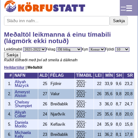
☰
Sækja
Meðaltöl leikmanna á einu tímabili
(lágmörk ekki notuð)
Leiktímabil
Félag
Kyn
Fjöldi
Sækja
Raðið tölfræði með því að smella á dálknafn
Heildartölur
| Meðaltöl
#
NAFN
ALD
FÉLAG
TÍMABIL
LEI
MÍN
SH
SR
Aliyah
2021-
1.
25
Fjölnir
22
33,9
9,6
23,2
Mazyck
2022
Ameryst
2021-
2.
27
Valur
26
35,6
9,8
20,8
Alston
2022
Chelsey
2021-
3.
26
Breiðablik
3
36,0
8,7
24,7
Shumpert
2022
Aliyah
2021-
4.
24
Njarðvík
25
35,6
8,8
20,0
Collier
2022
Daniela
2021-
5.
26
Keflavík
24
35,9
8,0
15,8
Morillo
2022
Michaela
2021-
6.
23
Breiðablik
11
36,2
8,1
17,8
Kelly
2022