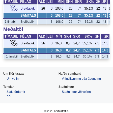
TÍMABIL
FÉLAG
ALD
LEI
MÍN
SKH
SKR
SK%
2H
2R
2021-
Breiðablik
26
3
108,0
26
74
35,1%
22
43
51
2022
SAMTALS
3
108,0
26
74
35,1%
22
43
51
1 tímabil
Breiðablik
3
108,0
26
74
35,1%
22
43
51
Meðaltöl
TÍMABIL
FÉLAG
ALD
LEI
MÍN
SKH
SKR
SK%
2H
2R
2021-
Breiðablik
26
3
36,0
8,7
24,7
35,1%
7,3
14,3
5
2022
SAMTALS
3
36,0
8,7
24,7
35,1%
7,3
14,3
5
1 tímabil
Breiðablik
3
36,0
8,7
24,7
35,1%
7,3
14,3
Um Körfustatt
Hafðu samband
Um vefinn
Villutilkynning eða ábending
Tenglar
Stuðningur
Stattnördarnir
Stuðningur við vefinn
KKÍ
© 2026 Körfustatt.is