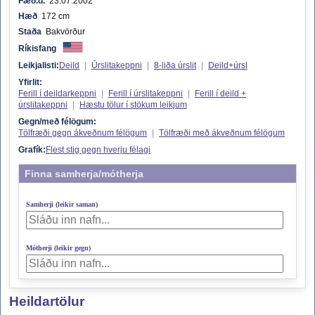
Fæð.d.
23.07.2002
Hæð
172 cm
Staða
Bakvörður
Ríkisfang
Leikjalisti:
Deild
|
Úrslitakeppni
|
8-liða úrslit
|
Deild+úrsl
Yfirlit:
Ferill í deildarkeppni
|
Ferill í úrslitakeppni
|
Ferill í deild +
úrslitakeppni
|
Hæstu tölur í stökum leikjum
Gegn/með félögum:
Tölfræði gegn ákveðnum félögum
|
Tölfræði með ákveðnum félögum
Grafík:
Flest stig gegn hverju félagi
Finna samherja/mótherja
Samherji (leikir saman)
Mótherji (leikir gegn)
Heildartölur