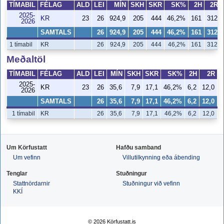
TÍMABIL
FÉLAG
ALD
LEI
MÍN
SKH
SKR
SK%
2H
2R
2025-
KR
23
26
924,9
205
444
46,2%
161
312
2026
SAMTALS
26
924,9
205
444
46,2%
161
312
1 tímabil
KR
26
924,9
205
444
46,2%
161
312
Meðaltöl
TÍMABIL
FÉLAG
ALD
LEI
MÍN
SKH
SKR
SK%
2H
2R
2025-
KR
23
26
35,6
7,9
17,1
46,2%
6,2
12,0
5
2026
SAMTALS
26
35,6
7,9
17,1
46,2%
6,2
12,0
5
1 tímabil
KR
26
35,6
7,9
17,1
46,2%
6,2
12,0
Um Körfustatt
Hafðu samband
Um vefinn
Villutilkynning eða ábending
Tenglar
Stuðningur
Stattnördarnir
Stuðningur við vefinn
KKÍ
© 2026 Körfustatt.is