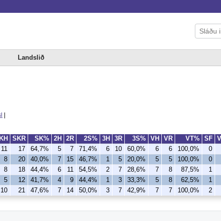
Landslið
l
|
KH
SKR
SK%
2H
2R
2S%
3H
3R
3S%
VH
VR
VT%
SF
11
17
64,7%
5
7
71,4%
6
10
60,0%
6
6
100,0%
0
8
20
40,0%
7
15
46,7%
1
5
20,0%
5
5
100,0%
0
8
18
44,4%
6
11
54,5%
2
7
28,6%
7
8
87,5%
1
5
12
41,7%
4
9
44,4%
1
3
33,3%
5
8
62,5%
1
10
21
47,6%
7
14
50,0%
3
7
42,9%
7
7
100,0%
2