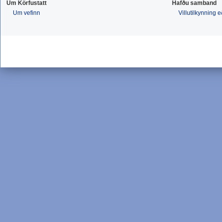
Um Körfustatt
Hafðu samband
Um vefinn
Villutilkynning