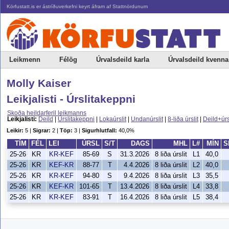
Körfustatt.is er ástríðuverkefni keyrt áfram af Stattnördunum
Leikmenn
Félög
Úrvalsdeild karla
Úrvalsdeild kvenna
Molly Kaiser
Leikjalisti - Úrslitakeppni
Skoða heildarferil leikmanns
Leikjalisti:
Deild
|
Úrslitakeppni
|
Lokaúrslit
|
Undanúrslit
|
8-liða úrslit
|
Deild+úrs
Leikir:
5 |
Sigrar:
2 |
Töp:
3 |
Sigurhlutfall:
40,0%
TÍM
FÉL
LEI
ÚRSL
S/T
DAGS
MHL
L#
MÍN
S
25-26
KR
KR-KEF
85-69
S
31.3.2026
8 liða úrslit
L1
40,0
25-26
KR
KEF-KR
88-77
T
4.4.2026
8 liða úrslit
L2
40,0
25-26
KR
KR-KEF
94-80
S
9.4.2026
8 liða úrslit
L3
35,5
25-26
KR
KEF-KR
101-65
T
13.4.2026
8 liða úrslit
L4
33,8
25-26
KR
KR-KEF
83-91
T
16.4.2026
8 liða úrslit
L5
38,4