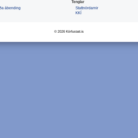
Tenglar
 eða ábending
Stattnördarnir
KKÍ
© 2026 Körfustatt.is