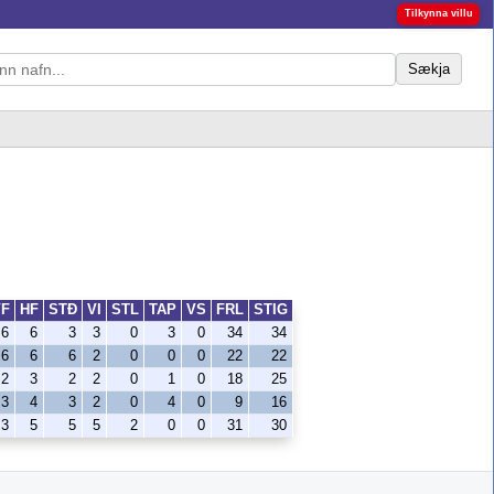
Tilkynna villu
Sækja
VF
HF
STÐ
VI
STL
TAP
VS
FRL
STIG
6
6
3
3
0
3
0
34
34
6
6
6
2
0
0
0
22
22
2
3
2
2
0
1
0
18
25
3
4
3
2
0
4
0
9
16
3
5
5
5
2
0
0
31
30