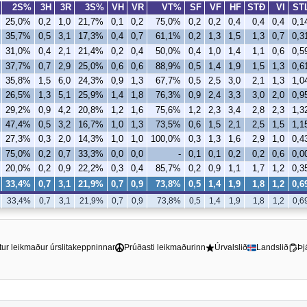
2S%
3H
3R
3S%
VH
VR
VT%
SF
VF
HF
STÐ
VI
ST
25,0%
0,2
1,0
21,7%
0,1
0,2
75,0%
0,2
0,2
0,4
0,4
0,4
0,1
35,7%
0,5
3,1
17,3%
0,4
0,7
61,1%
0,2
1,3
1,5
1,3
0,7
0,3
31,0%
0,4
2,1
21,4%
0,2
0,4
50,0%
0,4
1,0
1,4
1,1
0,6
0,5
37,7%
0,7
2,9
25,0%
0,6
0,6
88,9%
0,5
1,4
1,9
1,5
1,3
0,6
35,8%
1,5
6,0
24,3%
0,9
1,3
67,7%
0,5
2,5
3,0
2,1
1,3
1,0
26,5%
1,3
5,1
25,9%
1,4
1,8
76,3%
0,9
2,4
3,3
3,0
2,0
0,9
29,2%
0,9
4,2
20,8%
1,2
1,6
75,6%
1,2
2,3
3,4
2,8
2,3
1,3
47,4%
0,5
3,2
16,7%
1,0
1,3
73,5%
0,6
1,5
2,1
2,5
1,5
1,1
27,3%
0,3
2,0
14,3%
1,0
1,0
100,0%
0,3
1,3
1,6
2,9
1,0
0,4
75,0%
0,2
0,7
33,3%
0,0
0,0
-
0,1
0,1
0,2
0,2
0,6
0,0
20,0%
0,2
0,9
22,2%
0,3
0,4
85,7%
0,2
0,9
1,1
1,7
1,2
0,3
33,4%
0,7
3,1
21,9%
0,7
0,9
73,8%
0,5
1,4
1,9
1,8
1,2
0,6
33,4%
0,7
3,1
21,9%
0,7
0,9
73,8%
0,5
1,4
1,9
1,8
1,2
0,6
tur leikmaður úrslitakeppninnar
Prúðasti leikmaðurinn
Úrvalslið
Landslið
Þj