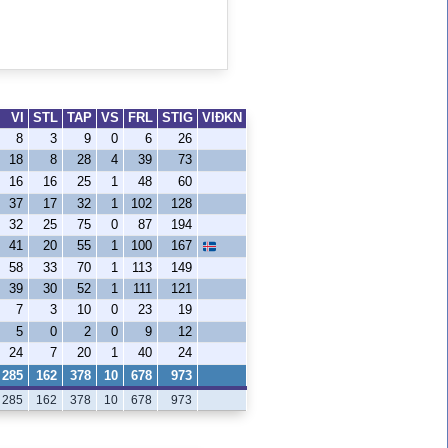
VI
STL
TAP
VS
FRL
STIG
VIÐKN
8
3
9
0
6
26
18
8
28
4
39
73
16
16
25
1
48
60
37
17
32
1
102
128
32
25
75
0
87
194
41
20
55
1
100
167
58
33
70
1
113
149
39
30
52
1
111
121
7
3
10
0
23
19
5
0
2
0
9
12
24
7
20
1
40
24
285
162
378
10
678
973
285
162
378
10
678
973