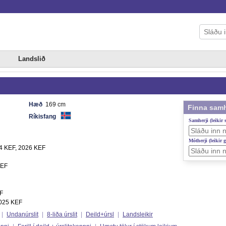
Landslið
Hæð
169 cm
Finna samh
Ríkisfang
Samherji (leikir
Mótherji (leikir 
4 KEF, 2026 KEF
KEF
F
2025 KEF
|
Undanúrslit
|
8-liða úrslit
|
Deild+úrsl
|
Landsleikir