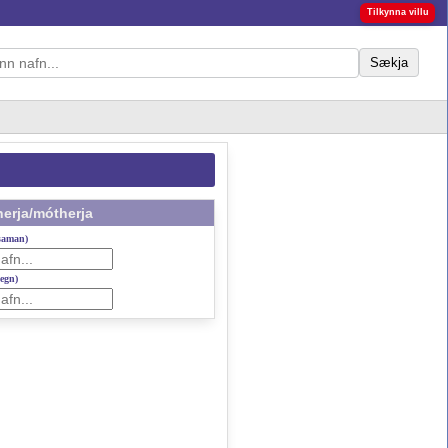
Tilkynna villu
Sækja
erja/mótherja
 saman)
gegn)