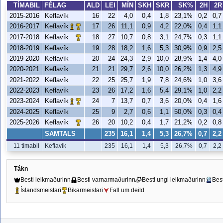
TÍMABIL
FÉLAG
ALD
LEI
MÍN
SKH
SKR
SK%
2H
2R
2015-2016
Keflavík
16
22
4,0
0,4
1,8
23,1%
0,2
0,7
2016-2017
17
26
11,1
0,9
4,2
22,0%
0,4
1,1
Keflavík
2017-2018
18
27
10,7
0,8
3,1
24,7%
0,3
1,1
Keflavík
2018-2019
Keflavík
19
28
18,2
1,6
5,3
30,9%
0,9
2,5
2019-2020
Keflavík
20
24
24,3
2,9
10,0
28,9%
1,4
4,0
2020-2021
Keflavík
21
21
29,7
2,6
10,0
26,2%
1,3
4,9
2021-2022
Keflavík
22
25
25,7
1,9
7,8
24,6%
1,0
3,6
2022-2023
Keflavík
23
26
17,2
1,6
5,4
29,1%
1,0
2,2
2023-2024
24
7
13,7
0,7
3,6
20,0%
0,4
1,6
Keflavík
2024-2025
Keflavík
25
9
2,7
0,6
1,1
50,0%
0,3
0,4
2025-2026
26
20
10,2
0,4
1,7
21,2%
0,2
0,8
Keflavík
SAMTALS
235
16,1
1,4
5,3
26,7%
0,7
2,2
11 tímabil
Keflavík
235
16,1
1,4
5,3
26,7%
0,7
2,2
Tákn
Besti leikmaðurinn
Besti varnarmaðurinn
Besti ungi leikmaðurinn
Bes
Íslandsmeistari
Bikarmeistari
Fall um deild