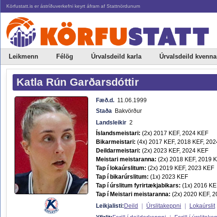
Körfustatt.is er ástríðuverkefni keyrt áfram af Stattnördunum
Leikmenn
Félög
Úrvalsdeild karla
Úrvalsdeild kvenna
Katla Rún Garðarsdóttir
Fæð.d.
11.06.1999
Staða
Bakvörður
Landsleikir
2
Íslandsmeistari:
(2x) 2017 KEF, 2024 KEF
Bikarmeistari:
(4x) 2017 KEF, 2018 KEF, 202
Deildarmeistari:
(2x) 2023 KEF, 2024 KEF
Meistari meistaranna:
(2x) 2018 KEF, 2019 
Tap í lokaúrslitum:
(2x) 2019 KEF, 2023 KEF
Tap í bikarúrslitum:
(1x) 2023 KEF
Tap í úrslitum fyrirtækjabikars:
(1x) 2016 KE
Tap í Meistari meistaranna:
(2x) 2020 KEF, 
Leikjalisti:
Deild
|
Úrslitakeppni
|
Lokaúrslit