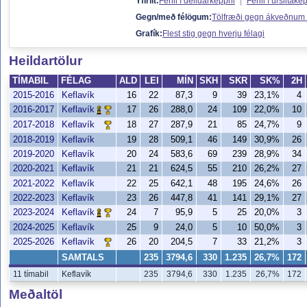
Yfirlit:
Ferill í deildarkeppni
|
Ferill í úrslitake
Gegn/með félögum:
Tölfræði gegn ákveðnum
Grafík:
Flest stig gegn hverju félagi
Heildartölur
TÍMABIL
FÉLAG
ALD
LEI
MÍN
SKH
SKR
SK%
2H
2015-2016
Keflavík
16
22
87,3
9
39
23,1%
4
2016-2017
17
26
288,0
24
109
22,0%
10
Keflavík
2017-2018
18
27
287,9
21
85
24,7%
9
Keflavík
2018-2019
Keflavík
19
28
509,1
46
149
30,9%
26
2019-2020
Keflavík
20
24
583,6
69
239
28,9%
34
2020-2021
Keflavík
21
21
624,5
55
210
26,2%
27
2021-2022
Keflavík
22
25
642,1
48
195
24,6%
26
2022-2023
Keflavík
23
26
447,8
41
141
29,1%
27
2023-2024
24
7
95,9
5
25
20,0%
3
Keflavík
2024-2025
Keflavík
25
9
24,0
5
10
50,0%
3
2025-2026
26
20
204,5
7
33
21,2%
3
Keflavík
SAMTALS
235
3794,6
330
1.235
26,7%
172
11 tímabil
Keflavík
235
3794,6
330
1.235
26,7%
172
Meðaltöl