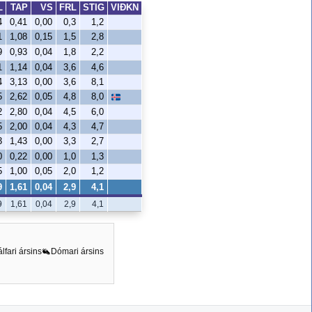
L
TAP
VS
FRL
STIG
VIÐKN
4
0,41
0,00
0,3
1,2
1
1,08
0,15
1,5
2,8
9
0,93
0,04
1,8
2,2
1
1,14
0,04
3,6
4,6
4
3,13
0,00
3,6
8,1
5
2,62
0,05
4,8
8,0
2
2,80
0,04
4,5
6,0
5
2,00
0,04
4,3
4,7
3
1,43
0,00
3,3
2,7
0
0,22
0,00
1,0
1,3
5
1,00
0,05
2,0
1,2
9
1,61
0,04
2,9
4,1
9
1,61
0,04
2,9
4,1
álfari ársins
Dómari ársins