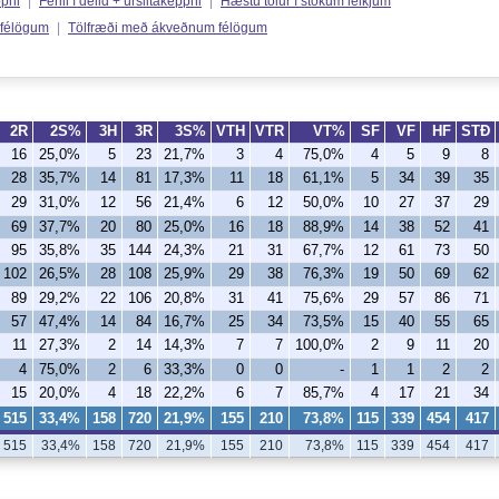
ppni
|
Ferill í deild + úrslitakeppni
|
Hæstu tölur í stökum leikjum
 félögum
|
Tölfræði með ákveðnum félögum
2R
2S%
3H
3R
3S%
VTH
VTR
VT%
SF
VF
HF
STÐ
16
25,0%
5
23
21,7%
3
4
75,0%
4
5
9
8
28
35,7%
14
81
17,3%
11
18
61,1%
5
34
39
35
29
31,0%
12
56
21,4%
6
12
50,0%
10
27
37
29
69
37,7%
20
80
25,0%
16
18
88,9%
14
38
52
41
95
35,8%
35
144
24,3%
21
31
67,7%
12
61
73
50
102
26,5%
28
108
25,9%
29
38
76,3%
19
50
69
62
89
29,2%
22
106
20,8%
31
41
75,6%
29
57
86
71
57
47,4%
14
84
16,7%
25
34
73,5%
15
40
55
65
11
27,3%
2
14
14,3%
7
7
100,0%
2
9
11
20
4
75,0%
2
6
33,3%
0
0
-
1
1
2
2
15
20,0%
4
18
22,2%
6
7
85,7%
4
17
21
34
515
33,4%
158
720
21,9%
155
210
73,8%
115
339
454
417
515
33,4%
158
720
21,9%
155
210
73,8%
115
339
454
417