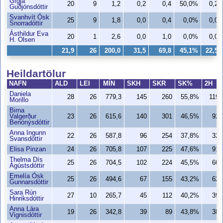
Gígja
20
9
1,2
0,2
0,4
50,0%
0,2
Guðjónsdóttir
Svanhvít Ósk
25
9
1,8
0,0
0,4
0,0%
0,0
Snorradóttir
Ásthildur Eva
20
1
2,6
0,0
1,0
0,0%
0,0
H. Olsen
21,9
26
200,0
31,5
69,8
45,1%
22,5
Heildartölur
NAFN
ALD
LEI
MÍN
SKH
SKR
SK%
2H
Daniela
28
26
779,3
145
260
55,8%
119
Morillo
Birna
Valgerður
23
26
615,6
140
301
46,5%
92
Benónýsdóttir
Anna Ingunn
22
26
587,8
96
254
37,8%
32
Svansdóttir
Elisa Pinzan
24
26
705,8
107
225
47,6%
91
Thelma Dís
25
26
704,5
102
224
45,5%
60
Ágústsdóttir
Emelía Ósk
25
26
494,6
67
155
43,2%
62
Gunnarsdóttir
Sara Rún
27
10
265,7
45
112
40,2%
39
Hinriksdóttir
Anna Lára
19
26
342,8
39
89
43,8%
38
Vignisdóttir