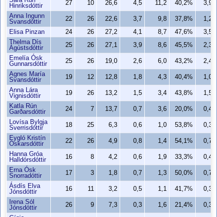
Sara Rún
27
10
26,6
4,5
11,2
40,2%
3,9
Hinriksdóttir
Anna Ingunn
22
26
22,6
3,7
9,8
37,8%
1,2
Svansdóttir
Elisa Pinzan
24
26
27,2
4,1
8,7
47,6%
3,5
Thelma Dís
25
26
27,1
3,9
8,6
45,5%
2,3
Ágústsdóttir
Emelía Ósk
25
26
19,0
2,6
6,0
43,2%
2,4
Gunnarsdóttir
Agnes María
19
12
12,8
1,8
4,3
40,4%
1,0
Svansdóttir
Anna Lára
19
26
13,2
1,5
3,4
43,8%
1,5
Vignisdóttir
Katla Rún
24
7
13,7
0,7
3,6
20,0%
0,4
Garðarsdóttir
Lovísa Bylgja
18
25
6,3
0,6
1,0
53,8%
0,3
Sverrisdóttir
Eygló Kristín
22
26
4,9
0,8
1,4
54,1%
0,7
Óskarsdóttir
Hanna Gróa
16
8
4,2
0,6
1,9
33,3%
0,4
Halldórsdóttir
Erna Ósk
17
3
1,8
0,7
1,3
50,0%
0,7
Snorradóttir
Ásdís Elva
16
11
3,2
0,5
1,1
41,7%
0,3
Jónsdóttir
Irena Sól
26
9
7,3
0,3
1,6
21,4%
0,3
Jónsdóttir