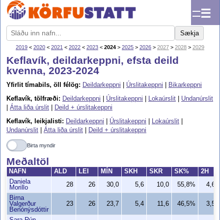
☰
Sækja
2019
<
2020
<
2021
<
2022
<
2023
<
2024
>
2025
>
2026
>
2027
>
2028
>
2029
Keflavík, deildarkeppni, efsta deild
kvenna, 2023-2024
Yfirlit tímabils, öll félög:
Deildarkeppni
|
Úrslitakeppni
|
Bikarkeppni
Keflavík, tölfræði:
Deildarkeppni
|
Úrslitakeppni
|
Lokaúrslit
|
Undanúrslit
|
Átta liða úrslit
|
Deild + úrslitakeppni
Keflavík, leikjalisti:
Deildarkeppni
|
Úrslitakeppni
|
Lokaúrslit
|
Undanúrslit
|
Átta liða úrslit
|
Deild + úrslitakeppni
Birta myndir
Meðaltöl
NAFN
ALD
LEI
MÍN
SKH
SKR
SK%
2H
Daniela
28
26
30,0
5,6
10,0
55,8%
4,6
Morillo
Birna
Valgerður
23
26
23,7
5,4
11,6
46,5%
3,5
Benónýsdóttir