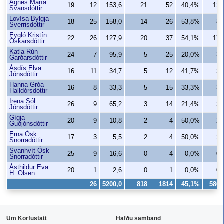
Agnes María
19
12
153,6
21
52
40,4%
12
Svansdóttir
Lovísa Bylgja
18
25
158,0
14
26
53,8%
8
Sverrisdóttir
Eygló Kristín
22
26
127,9
20
37
54,1%
17
Óskarsdóttir
Katla Rún
24
7
95,9
5
25
20,0%
3
Garðarsdóttir
Ásdís Elva
16
11
34,7
5
12
41,7%
3
Jónsdóttir
Hanna Gróa
16
8
33,3
5
15
33,3%
3
Halldórsdóttir
Irena Sól
26
9
65,2
3
14
21,4%
3
Jónsdóttir
Gígja
20
9
10,8
2
4
50,0%
2
Guðjónsdóttir
Erna Ósk
17
3
5,5
2
4
50,0%
2
Snorradóttir
Svanhvít Ósk
25
9
16,6
0
4
0,0%
0
Snorradóttir
Ásthildur Eva
20
1
2,6
0
1
0,0%
0
H. Olsen
26
5200,0
818
1814
45,1%
586
Um Körfustatt
Hafðu samband