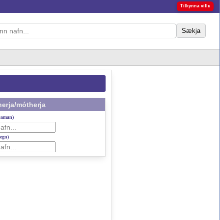
Tilkynna villu
Sækja
erja/mótherja
 saman)
gegn)