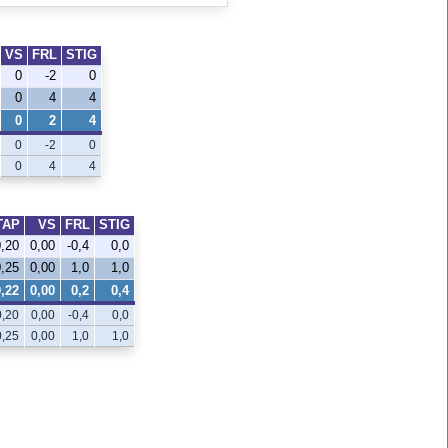
VS
FRL
STIG
0
-2
0
0
4
4
0
2
4
0
-2
0
0
4
4
TAP
VS
FRL
STIG
0,20
0,00
-0,4
0,0
0,25
0,00
1,0
1,0
0,22
0,00
0,2
0,4
0,20
0,00
-0,4
0,0
0,25
0,00
1,0
1,0