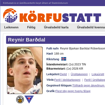
Körfustatt.is er ástríðuverkefni keyrt áfram af Stattnördunum
Leikmenn
Félög
Úrvalsdeild karla
Úrvalsdeild kvenna
Reynir Barðdal
Fullt nafn
Reynir Bjarkan Barðdal Róbertsso
Hæð
188 cm
Ríkisfang
Íslandsmeistari:
(1x) 2023 TIN
Bikarmeistari:
(1x) 2026 KR
Leikjalisti:
Deild
|
Úrslitakeppni
|
Lokaúrslit
Yfirlit:
Ferill í deildarkeppni
|
Ferill í úrslitake
Gegn/með félögum:
Tölfræði gegn ákveðnum
Grafík:
Flest stig gegn hverju félagi