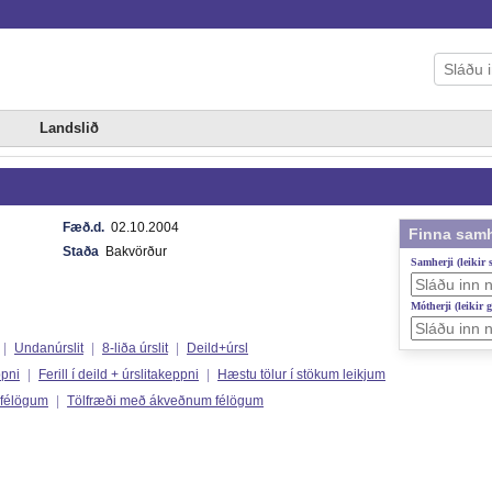
Landslið
n
Fæð.d.
02.10.2004
Finna samh
Staða
Bakvörður
Samherji (leikir
Mótherji (leikir 
|
Undanúrslit
|
8-liða úrslit
|
Deild+úrsl
ppni
|
Ferill í deild + úrslitakeppni
|
Hæstu tölur í stökum leikjum
 félögum
|
Tölfræði með ákveðnum félögum