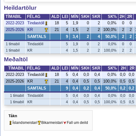
Heildartölur
TÍMABIL
FÉLAG
ALD
LEI
MÍN
SKH
SKR
SK%
2H
2R
2022-2023
18
5
1,9
0
2
0,0%
0
0
Tindastóll
2025-2026
21
4
1,5
2
2
100,0%
2
2
KR
SAMTALS
9
3,4
2
4
50,0%
2
2
1 tímabil
Tindastóll
5
1,9
0
2
0,0%
0
0
1 tímabil
KR
4
1,5
2
2
100,0%
2
2
Meðaltöl
TÍMABIL
FÉLAG
ALD
LEI
MÍN
SKH
SKR
SK%
2H
2R
2022-2023
18
5
0,4
0,0
0,4
0,0%
0,0
0,0
Tindastóll
2025-2026
21
4
0,4
0,5
0,5
100,0%
0,5
0,5
KR
SAMTALS
9
0,4
0,2
0,4
50,0%
0,2
0,2
1 tímabil
Tindastóll
5
0,4
0,0
0,4
0,0%
0,0
0,0
1 tímabil
KR
4
0,4
0,5
0,5
100,0%
0,5
0,5
Tákn
Íslandsmeistari
Bikarmeistari
Fall um deild