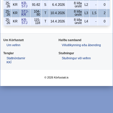
25-
KR-
8 liða
KR
91-82
S
6.4.2026
L2
-
0
26
STJ
úrslit
25-
STJ-
104-
8 liða
KR
T
10.4.2026
L3
1,5
2
26
KR
80
úrslit
25-
KR-
115-
8 liða
KR
T
14.4.2026
L4
-
0
26
STJ
118
úrslit
Um Körfustatt
Hafðu samband
Um vefinn
Villutilkynning eða ábending
Tenglar
Stuðningur
Stattnördarnir
Stuðningur við vefinn
KKÍ
© 2026 Körfustatt.is