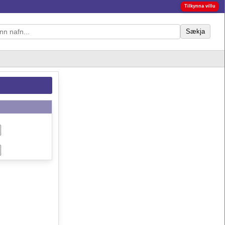
Tilkynna villu
Sækja