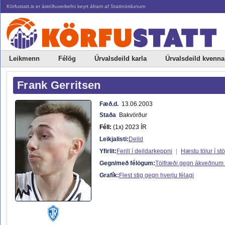
Körfustatt.is er ástríðuverkefni keyrt áfram af Stattnördunum
Leikmenn
Félög
Úrvalsdeild karla
Úrvalsdeild kvenna
Frank Gerritsen
Fæð.d.
13.06.2003
Staða
Bakvörður
Féll:
(1x) 2023 ÍR
Leikjalisti:
Deild
Yfirlit:
Ferill í deildarkeppni
|
Hæstu tölur í st
Gegn/með félögum:
Tölfræði gegn ákveðnum
Grafík:
Flest stig gegn hverju félagi