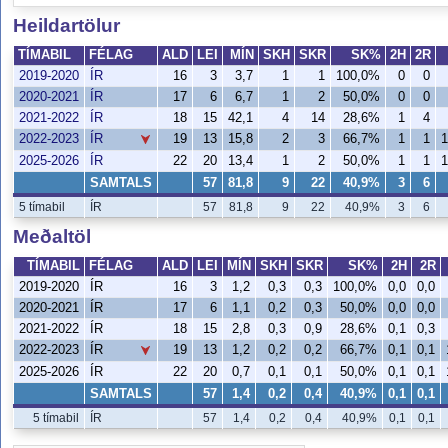
Heildartölur
TÍMABIL
FÉLAG
ALD
LEI
MÍN
SKH
SKR
SK%
2H
2R
2019-2020
ÍR
16
3
3,7
1
1
100,0%
0
0
2020-2021
ÍR
17
6
6,7
1
2
50,0%
0
0
2021-2022
ÍR
18
15
42,1
4
14
28,6%
1
4
2022-2023
19
13
15,8
2
3
66,7%
1
1
ÍR
2025-2026
ÍR
22
20
13,4
1
2
50,0%
1
1
SAMTALS
57
81,8
9
22
40,9%
3
6
5 tímabil
ÍR
57
81,8
9
22
40,9%
3
6
Meðaltöl
TÍMABIL
FÉLAG
ALD
LEI
MÍN
SKH
SKR
SK%
2H
2R
2019-2020
ÍR
16
3
1,2
0,3
0,3
100,0%
0,0
0,0
2020-2021
ÍR
17
6
1,1
0,2
0,3
50,0%
0,0
0,0
2021-2022
ÍR
18
15
2,8
0,3
0,9
28,6%
0,1
0,3
2022-2023
19
13
1,2
0,2
0,2
66,7%
0,1
0,1
ÍR
2025-2026
ÍR
22
20
0,7
0,1
0,1
50,0%
0,1
0,1
SAMTALS
57
1,4
0,2
0,4
40,9%
0,1
0,1
5 tímabil
ÍR
57
1,4
0,2
0,4
40,9%
0,1
0,1