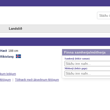
Landslið
Hæð
188 cm
Finna samherja/mótherja
Ríkisfang
Samherji (leikir saman)
Mótherji (leikir gegn)
ökum leikjum
 félögum
|
Tölfræði með ákveðnum félögum