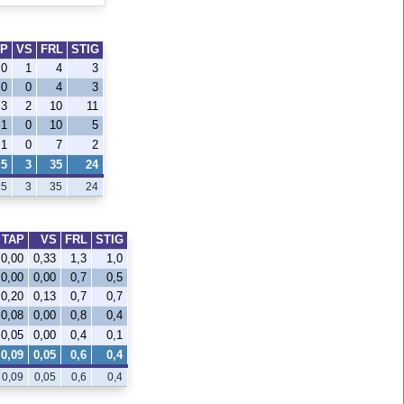
AP
VS
FRL
STIG
0
1
4
3
0
0
4
3
3
2
10
11
1
0
10
5
1
0
7
2
5
3
35
24
5
3
35
24
TAP
VS
FRL
STIG
0,00
0,33
1,3
1,0
0,00
0,00
0,7
0,5
0,20
0,13
0,7
0,7
0,08
0,00
0,8
0,4
0,05
0,00
0,4
0,1
0,09
0,05
0,6
0,4
0,09
0,05
0,6
0,4