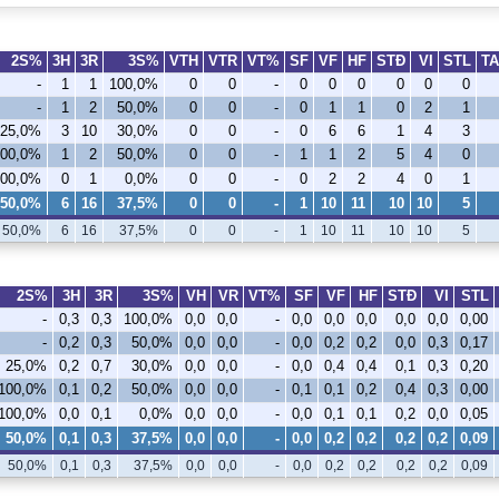
2S%
3H
3R
3S%
VTH
VTR
VT%
SF
VF
HF
STÐ
VI
STL
T
-
1
1
100,0%
0
0
-
0
0
0
0
0
0
-
1
2
50,0%
0
0
-
0
1
1
0
2
1
25,0%
3
10
30,0%
0
0
-
0
6
6
1
4
3
100,0%
1
2
50,0%
0
0
-
1
1
2
5
4
0
100,0%
0
1
0,0%
0
0
-
0
2
2
4
0
1
50,0%
6
16
37,5%
0
0
-
1
10
11
10
10
5
50,0%
6
16
37,5%
0
0
-
1
10
11
10
10
5
2S%
3H
3R
3S%
VH
VR
VT%
SF
VF
HF
STÐ
VI
STL
-
0,3
0,3
100,0%
0,0
0,0
-
0,0
0,0
0,0
0,0
0,0
0,00
-
0,2
0,3
50,0%
0,0
0,0
-
0,0
0,2
0,2
0,0
0,3
0,17
25,0%
0,2
0,7
30,0%
0,0
0,0
-
0,0
0,4
0,4
0,1
0,3
0,20
100,0%
0,1
0,2
50,0%
0,0
0,0
-
0,1
0,1
0,2
0,4
0,3
0,00
100,0%
0,0
0,1
0,0%
0,0
0,0
-
0,0
0,1
0,1
0,2
0,0
0,05
50,0%
0,1
0,3
37,5%
0,0
0,0
-
0,0
0,2
0,2
0,2
0,2
0,09
50,0%
0,1
0,3
37,5%
0,0
0,0
-
0,0
0,2
0,2
0,2
0,2
0,09