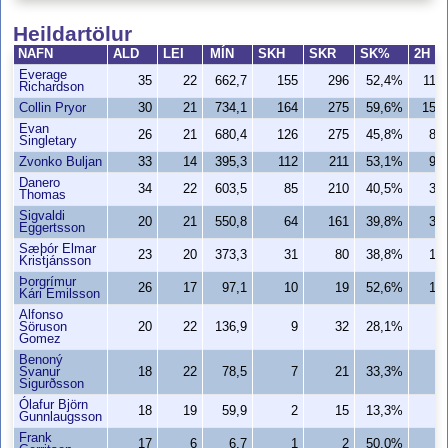
Heildartölur
NAFN
ALD
LEI
MÍN
SKH
SKR
SK%
2H
Everage
35
22
662,7
155
296
52,4%
110
Richardson
Collin Pryor
30
21
734,1
164
275
59,6%
155
Evan
26
21
680,4
126
275
45,8%
87
Singletary
Zvonko Buljan
33
14
395,3
112
211
53,1%
94
Danero
34
22
603,5
85
210
40,5%
38
Thomas
Sigvaldi
20
21
550,8
64
161
39,8%
32
Eggertsson
Sæþór Elmar
23
20
373,3
31
80
38,8%
13
Kristjánsson
Þorgrímur
26
17
97,1
10
19
52,6%
10
Kári Emilsson
Alfonso
Söruson
20
22
136,9
9
32
28,1%
2
Gomez
Benoný
Svanur
18
22
78,5
7
21
33,3%
7
Sigurðsson
Ólafur Björn
18
19
59,9
2
15
13,3%
0
Gunnlaugsson
Frank
17
6
6,7
1
2
50,0%
0