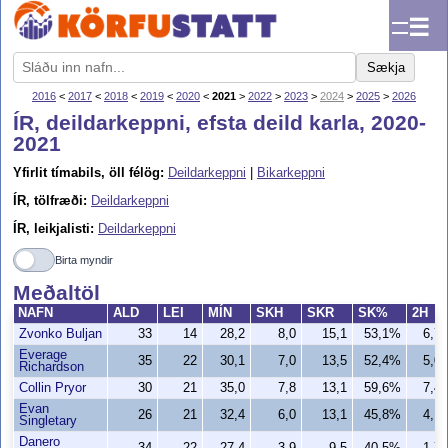
☰
Sækja
2016
<
2017
<
2018
<
2019
<
2020
<
2021
>
2022
>
2023
>
2024
>
2025
>
2026
ÍR, deildarkeppni, efsta deild karla, 2020-
2021
Yfirlit tímabils, öll félög:
Deildarkeppni
|
Bikarkeppni
ÍR, tölfræði:
Deildarkeppni
ÍR, leikjalisti:
Deildarkeppni
Birta myndir
Meðaltöl
NAFN
ALD
LEI
MÍN
SKH
SKR
SK%
2H
Zvonko Buljan
33
14
28,2
8,0
15,1
53,1%
6,7
Everage
35
22
30,1
7,0
13,5
52,4%
5,0
Richardson
Collin Pryor
30
21
35,0
7,8
13,1
59,6%
7,4
Evan
26
21
32,4
6,0
13,1
45,8%
4,1
Singletary
Danero