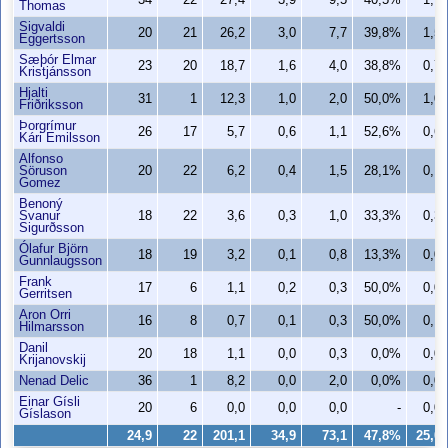
34
22
27,4
3,9
9,5
40,5%
1,7
Thomas
Sigvaldi
20
21
26,2
3,0
7,7
39,8%
1,5
Eggertsson
Sæþór Elmar
23
20
18,7
1,6
4,0
38,8%
0,7
Kristjánsson
Hjalti
31
1
12,3
1,0
2,0
50,0%
1,0
Friðriksson
Þorgrímur
26
17
5,7
0,6
1,1
52,6%
0,6
Kári Emilsson
Alfonso
Söruson
20
22
6,2
0,4
1,5
28,1%
0,1
Gomez
Benoný
Svanur
18
22
3,6
0,3
1,0
33,3%
0,3
Sigurðsson
Ólafur Björn
18
19
3,2
0,1
0,8
13,3%
0,0
Gunnlaugsson
Frank
17
6
1,1
0,2
0,3
50,0%
0,0
Gerritsen
Aron Orri
16
8
0,7
0,1
0,3
50,0%
0,1
Hilmarsson
Danil
20
18
1,1
0,0
0,3
0,0%
0,0
Krijanovskij
Nenad Delic
36
1
8,2
0,0
2,0
0,0%
0,0
Einar Gísli
20
6
0,0
0,0
0,0
-
0,0
Gíslason
24,9
22
201,1
34,9
73,1
47,8%
25,0