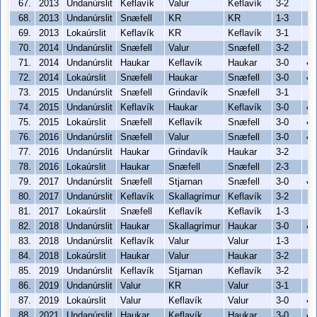
67.
2013
Undanúrslit
Keflavík
Valur
Keflavík
3-2
68.
2013
Undanúrslit
Snæfell
KR
KR
1-3
69.
2013
Lokaúrslit
Keflavík
KR
Keflavík
3-1
70.
2014
Undanúrslit
Snæfell
Valur
Snæfell
3-2
71.
2014
Undanúrslit
Haukar
Keflavík
Haukar
3-0
✔
72.
2014
Lokaúrslit
Snæfell
Haukar
Snæfell
3-0
✔
73.
2015
Undanúrslit
Snæfell
Grindavík
Snæfell
3-1
74.
2015
Undanúrslit
Keflavík
Haukar
Keflavík
3-0
✔
75.
2015
Lokaúrslit
Snæfell
Keflavík
Snæfell
3-0
✔
76.
2016
Undanúrslit
Snæfell
Valur
Snæfell
3-0
✔
77.
2016
Undanúrslit
Haukar
Grindavík
Haukar
3-2
78.
2016
Lokaúrslit
Haukar
Snæfell
Snæfell
2-3
79.
2017
Undanúrslit
Snæfell
Stjarnan
Snæfell
3-0
✔
80.
2017
Undanúrslit
Keflavík
Skallagrímur
Keflavík
3-2
81.
2017
Lokaúrslit
Snæfell
Keflavík
Keflavík
1-3
82.
2018
Undanúrslit
Haukar
Skallagrímur
Haukar
3-0
✔
83.
2018
Undanúrslit
Keflavík
Valur
Valur
1-3
84.
2018
Lokaúrslit
Haukar
Valur
Haukar
3-2
85.
2019
Undanúrslit
Keflavík
Stjarnan
Keflavík
3-2
86.
2019
Undanúrslit
Valur
KR
Valur
3-1
87.
2019
Lokaúrslit
Valur
Keflavík
Valur
3-0
✔
88.
2021
Undanúrslit
Haukar
Keflavík
Haukar
3-0
✔