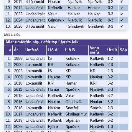
9.
2011
8 liða úrslit
Haukar
Njarðvík
Njarðvík
0-2
✔
10.
2012
Undanúrslit
Keflavík
Haukar
Haukar
0-3
✔
11.
2022
Undanúrslit
Valur
Haukar
Haukar
0-3
✔
12.
2024
Undanúrslit
Grindavík
Njarðvík
Njarðvík
0-3
✔
13.
2026
8 liða úrslit
Valur
Grindavík
Grindavík
0-3
✔
Efst á síðu
Allar umferðir, sigur eftir tap í fyrsta leik
Vann
#
Ár
Umferð
Lið A
Lið B
Úrslit
Sóp
seríu
1.
1999
Undanúrslit
ÍS
Keflavík
Keflavík
1-2
2.
2000
Lokaúrslit
KR
Keflavík
Keflavík
2-3
3.
2002
Lokaúrslit
ÍS
KR
KR
2-3
4.
2009
Lokaúrslit
Haukar
KR
Haukar
3-2
5.
2010
Lokaúrslit
KR
Hamar
KR
3-2
6.
2011
Undanúrslit
Hamar
Njarðvík
Njarðvík
2-3
7.
2013
Undanúrslit
Keflavík
Valur
Keflavík
3-2
8.
2016
Undanúrslit
Haukar
Grindavík
Haukar
3-2
9.
2016
Lokaúrslit
Haukar
Snæfell
Snæfell
2-3
10.
2017
Undanúrslit
Keflavík
Skallagrímur
Keflavík
3-2
11.
2019
Undanúrslit
Keflavík
Stjarnan
Keflavík
3-2
12.
2022
Undanúrslit
Fjölnir
Njarðvík
Njarðvík
1-3