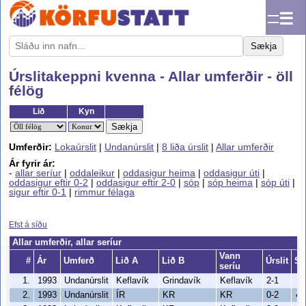
☰
Sækja
Úrslitakeppni kvenna - Allar umferðir - öll
félög
Lið
Kyn
Sækja
Umferðir:
Lokaúrslit
|
Undanúrslit
|
8 liða úrslit
|
Allar umferðir
Ár fyrir ár:
-
allar seríur
|
oddaleikur
|
oddasigur heima
|
oddasigur úti
|
oddasigur eftir 0-2
|
oddasigur eftir 2-0
|
sóp
|
sóp heima
|
sóp úti
|
sigur eftir 0-1
|
rimmur félaga
Efst á síðu
Allar umferðir, allar seríur
Vann
#
Ár
Umferð
Lið A
Lið B
Úrslit
Só
seríu
1.
1993
Undanúrslit
Keflavík
Grindavík
Keflavík
2-1
2.
1993
Undanúrslit
ÍR
KR
KR
0-2
✔