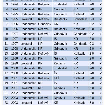
3.
1994
Undanúrslit
Keflavík
Tindastóll
Keflavík
2-0
✔
4.
1994
Undanúrslit
KR
Grindavík
KR
2-0
✔
5.
1995
Undanúrslit
Keflavík
Grindavík
Keflavík
2-0
✔
6.
1995
Lokaúrslit
Keflavík
Breiðablik
Breiðablik
0-3
✔
7.
1996
Undanúrslit
Grindavík
KR
KR
0-2
✔
8.
1996
Undanúrslit
Keflavík
Breiðablik
Keflavík
2-0
✔
9.
1997
Undanúrslit
Keflavík
Grindavík
Grindavík
0-2
✔
10.
1997
Undanúrslit
KR
ÍS
KR
2-0
✔
11.
1997
Lokaúrslit
KR
Grindavík
Grindavík
0-3
✔
12.
1998
Undanúrslit
KR
Grindavík
KR
2-0
✔
13.
1998
Undanúrslit
Keflavík
ÍS
Keflavík
2-0
✔
14.
1999
Undanúrslit
KR
Grindavík
KR
2-0
✔
15.
1999
Lokaúrslit
KR
Keflavík
KR
3-0
✔
16.
2000
Undanúrslit
KR
Tindastóll
KR
2-0
✔
17.
2000
Undanúrslit
Keflavík
ÍS
Keflavík
2-0
✔
18.
2001
Undanúrslit
Keflavík
KFÍ
Keflavík
2-0
✔
19.
2001
Undanúrslit
KR
ÍS
KR
2-0
✔
20.
2001
Lokaúrslit
KR
Keflavík
KR
3-0
✔
21.
2002
Undanúrslit
ÍS
Grindavík
ÍS
2-0
✔
22.
2003
Undanúrslit
Keflavík
Njarðvík
Keflavík
2-0
✔
23.
2003
Lokaúrslit
Keflavík
KR
Keflavík
3-0
✔