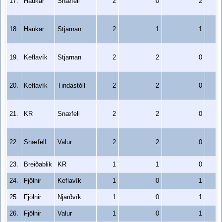
17.
Haukar
Snæfell
2
0
2
18.
Haukar
Stjarnan
2
1
1
19.
Keflavík
Stjarnan
2
2
0
20.
Keflavík
Tindastóll
2
2
0
21.
KR
Snæfell
2
2
0
22.
Snæfell
Valur
2
2
0
23.
Breiðablik
KR
1
1
0
24.
Fjölnir
Keflavík
1
0
1
25.
Fjölnir
Njarðvík
1
0
1
26.
Fjölnir
Valur
1
0
1