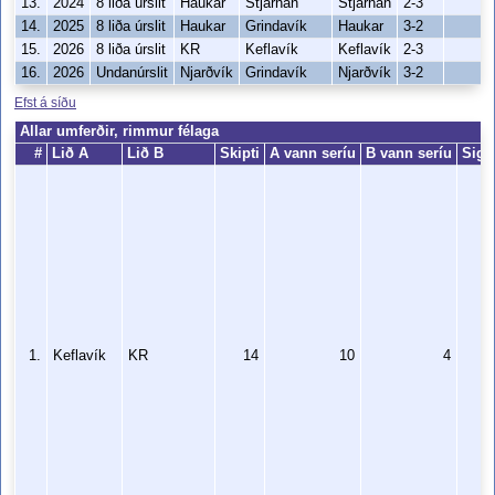
13.
2024
8 liða úrslit
Haukar
Stjarnan
Stjarnan
2-3
14.
2025
8 liða úrslit
Haukar
Grindavík
Haukar
3-2
15.
2026
8 liða úrslit
KR
Keflavík
Keflavík
2-3
16.
2026
Undanúrslit
Njarðvík
Grindavík
Njarðvík
3-2
Efst á síðu
Allar umferðir, rimmur félaga
#
Lið A
Lið B
Skipti
A vann seríu
B vann seríu
Sigu
1.
Keflavík
KR
14
10
4