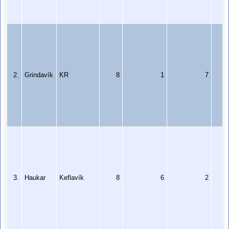
2.
Grindavík
KR
8
1
7
3.
Haukar
Keflavík
8
6
2