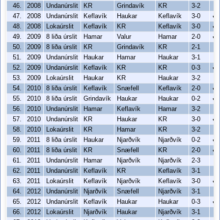
46.
2008
Undanúrslit
KR
Grindavík
KR
3-2
47.
2008
Undanúrslit
Keflavík
Haukar
Keflavík
3-0
✔
48.
2008
Lokaúrslit
Keflavík
KR
Keflavík
3-0
✔
49.
2009
8 liða úrslit
Hamar
Valur
Hamar
2-0
✔
50.
2009
8 liða úrslit
KR
Grindavík
KR
2-1
51.
2009
Undanúrslit
Haukar
Hamar
Haukar
3-1
52.
2009
Undanúrslit
Keflavík
KR
KR
0-3
✔
53.
2009
Lokaúrslit
Haukar
KR
Haukar
3-2
54.
2010
8 liða úrslit
Keflavík
Snæfell
Keflavík
2-0
✔
55.
2010
8 liða úrslit
Grindavík
Haukar
Haukar
0-2
✔
56.
2010
Undanúrslit
Hamar
Keflavík
Hamar
3-2
57.
2010
Undanúrslit
KR
Haukar
KR
3-0
✔
58.
2010
Lokaúrslit
KR
Hamar
KR
3-2
59.
2011
8 liða úrslit
Haukar
Njarðvík
Njarðvík
0-2
✔
60.
2011
8 liða úrslit
KR
Snæfell
KR
2-0
✔
61.
2011
Undanúrslit
Hamar
Njarðvík
Njarðvík
2-3
62.
2011
Undanúrslit
Keflavík
KR
Keflavík
3-1
63.
2011
Lokaúrslit
Keflavík
Njarðvík
Keflavík
3-0
✔
64.
2012
Undanúrslit
Njarðvík
Snæfell
Njarðvík
3-1
65.
2012
Undanúrslit
Keflavík
Haukar
Haukar
0-3
✔
66.
2012
Lokaúrslit
Njarðvík
Haukar
Njarðvík
3-1