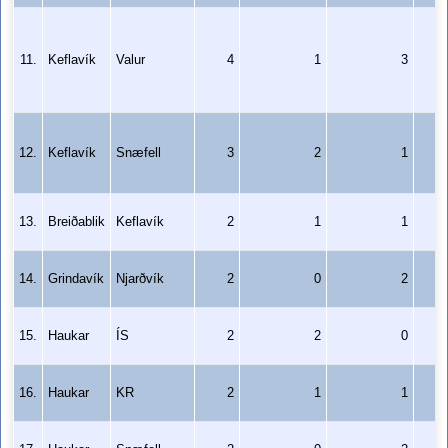
11.
Keflavík
Valur
4
1
3
12.
Keflavík
Snæfell
3
2
1
13.
Breiðablik
Keflavík
2
1
1
14.
Grindavík
Njarðvík
2
0
2
15.
Haukar
ÍS
2
2
0
16.
Haukar
KR
2
1
1