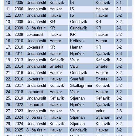
10.
2005
Undanúrslit
Keflavík
ÍS
Keflavík
2-1
11.
2006
Undanúrslit
Haukar
ÍS
Haukar
2-1
12.
2007
Undanúrslit
Haukar
ÍS
Haukar
3-2
13.
2008
Undanúrslit
KR
Grindavík
KR
3-2
14.
2009
8 liða úrslit
KR
Grindavík
KR
2-1
15.
2009
Lokaúrslit
Haukar
KR
Haukar
3-2
16.
2010
Undanúrslit
Hamar
Keflavík
Hamar
3-2
17.
2010
Lokaúrslit
KR
Hamar
KR
3-2
18.
2011
Undanúrslit
Hamar
Njarðvík
Njarðvík
2-3
19.
2013
Undanúrslit
Keflavík
Valur
Keflavík
3-2
20.
2014
Undanúrslit
Snæfell
Valur
Snæfell
3-2
21.
2016
Undanúrslit
Haukar
Grindavík
Haukar
3-2
22.
2016
Lokaúrslit
Haukar
Snæfell
Snæfell
2-3
23.
2017
Undanúrslit
Keflavík
Skallagrímur
Keflavík
3-2
24.
2018
Lokaúrslit
Haukar
Valur
Haukar
3-2
25.
2019
Undanúrslit
Keflavík
Stjarnan
Keflavík
3-2
26.
2022
Lokaúrslit
Haukar
Njarðvík
Njarðvík
2-3
27.
2023
Undanúrslit
Haukar
Valur
Valur
2-3
28.
2024
8 liða úrslit
Haukar
Stjarnan
Stjarnan
2-3
29.
2024
Undanúrslit
Keflavík
Stjarnan
Keflavík
3-2
30.
2025
8 liða úrslit
Haukar
Grindavík
Haukar
3-2