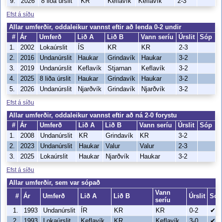
9.
2026
8 liða úrslit
KR
Keflavík
Keflavík
2-3
Efst á síðu
Allar umferðir, oddaleikur vannst eftir að lenda 0-2 undir
#
Ár
Umferð
Lið A
Lið B
Vann seríu
Úrslit
Sóp
1.
2002
Lokaúrslit
ÍS
KR
KR
2-3
2.
2016
Undanúrslit
Haukar
Grindavík
Haukar
3-2
3.
2019
Undanúrslit
Keflavík
Stjarnan
Keflavík
3-2
4.
2025
8 liða úrslit
Haukar
Grindavík
Haukar
3-2
5.
2026
Undanúrslit
Njarðvík
Grindavík
Njarðvík
3-2
Efst á síðu
Allar umferðir, oddaleikur vannst eftir að ná 2-0 forystu
#
Ár
Umferð
Lið A
Lið B
Vann seríu
Úrslit
Sóp
1.
2008
Undanúrslit
KR
Grindavík
KR
3-2
2.
2023
Undanúrslit
Haukar
Valur
Valur
2-3
3.
2025
Lokaúrslit
Haukar
Njarðvík
Haukar
3-2
Efst á síðu
Allar umferðir, sem var sópað
Vann
#
Ár
Umferð
Lið A
Lið B
Úrslit
Sóp
seríu
1.
1993
Undanúrslit
ÍR
KR
KR
0-2
✔
2.
1993
Lokaúrslit
Keflavík
KR
Keflavík
3-0
✔