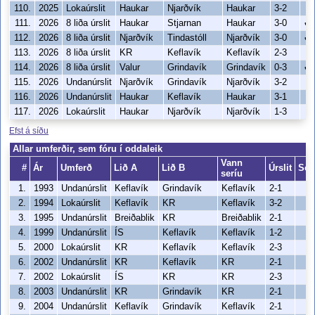
110.
2025
Lokaúrslit
Haukar
Njarðvík
Haukar
3-2
111.
2026
8 liða úrslit
Haukar
Stjarnan
Haukar
3-0
✔
112.
2026
8 liða úrslit
Njarðvík
Tindastóll
Njarðvík
3-0
✔
113.
2026
8 liða úrslit
KR
Keflavík
Keflavík
2-3
114.
2026
8 liða úrslit
Valur
Grindavík
Grindavík
0-3
✔
115.
2026
Undanúrslit
Njarðvík
Grindavík
Njarðvík
3-2
116.
2026
Undanúrslit
Haukar
Keflavík
Haukar
3-1
117.
2026
Lokaúrslit
Haukar
Njarðvík
Njarðvík
1-3
Efst á síðu
Allar umferðir, sem fóru í oddaleik
Vann
#
Ár
Umferð
Lið A
Lið B
Úrslit
Só
seríu
1.
1993
Undanúrslit
Keflavík
Grindavík
Keflavík
2-1
2.
1994
Lokaúrslit
Keflavík
KR
Keflavík
3-2
3.
1995
Undanúrslit
Breiðablik
KR
Breiðablik
2-1
4.
1999
Undanúrslit
ÍS
Keflavík
Keflavík
1-2
5.
2000
Lokaúrslit
KR
Keflavík
Keflavík
2-3
6.
2002
Undanúrslit
KR
Keflavík
KR
2-1
7.
2002
Lokaúrslit
ÍS
KR
KR
2-3
8.
2003
Undanúrslit
KR
Grindavík
KR
2-1
9.
2004
Undanúrslit
Keflavík
Grindavík
Keflavík
2-1