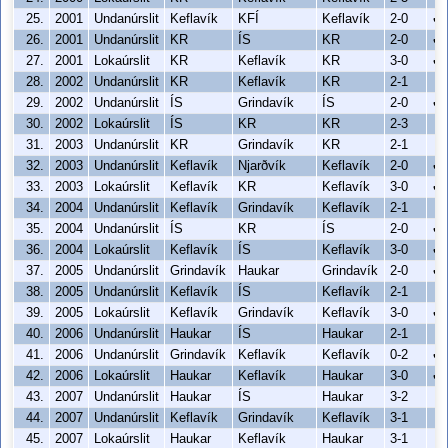
25.
2001
Undanúrslit
Keflavík
KFÍ
Keflavík
2-0
✔
26.
2001
Undanúrslit
KR
ÍS
KR
2-0
✔
27.
2001
Lokaúrslit
KR
Keflavík
KR
3-0
✔
28.
2002
Undanúrslit
KR
Keflavík
KR
2-1
29.
2002
Undanúrslit
ÍS
Grindavík
ÍS
2-0
✔
30.
2002
Lokaúrslit
ÍS
KR
KR
2-3
31.
2003
Undanúrslit
KR
Grindavík
KR
2-1
32.
2003
Undanúrslit
Keflavík
Njarðvík
Keflavík
2-0
✔
33.
2003
Lokaúrslit
Keflavík
KR
Keflavík
3-0
✔
34.
2004
Undanúrslit
Keflavík
Grindavík
Keflavík
2-1
35.
2004
Undanúrslit
ÍS
KR
ÍS
2-0
✔
36.
2004
Lokaúrslit
Keflavík
ÍS
Keflavík
3-0
✔
37.
2005
Undanúrslit
Grindavík
Haukar
Grindavík
2-0
✔
38.
2005
Undanúrslit
Keflavík
ÍS
Keflavík
2-1
39.
2005
Lokaúrslit
Keflavík
Grindavík
Keflavík
3-0
✔
40.
2006
Undanúrslit
Haukar
ÍS
Haukar
2-1
41.
2006
Undanúrslit
Grindavík
Keflavík
Keflavík
0-2
✔
42.
2006
Lokaúrslit
Haukar
Keflavík
Haukar
3-0
✔
43.
2007
Undanúrslit
Haukar
ÍS
Haukar
3-2
44.
2007
Undanúrslit
Keflavík
Grindavík
Keflavík
3-1
45.
2007
Lokaúrslit
Haukar
Keflavík
Haukar
3-1