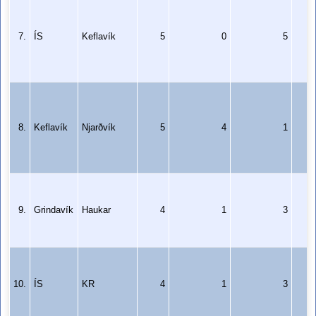
7.
ÍS
Keflavík
5
0
5
8.
Keflavík
Njarðvík
5
4
1
9.
Grindavík
Haukar
4
1
3
10.
ÍS
KR
4
1
3