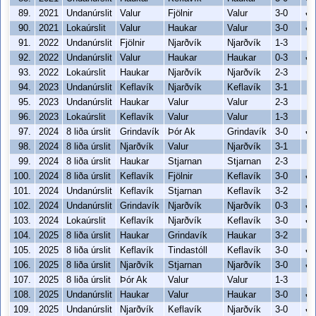
89.
2021
Undanúrslit
Valur
Fjölnir
Valur
3-0
✔
90.
2021
Lokaúrslit
Valur
Haukar
Valur
3-0
✔
91.
2022
Undanúrslit
Fjölnir
Njarðvík
Njarðvík
1-3
92.
2022
Undanúrslit
Valur
Haukar
Haukar
0-3
✔
93.
2022
Lokaúrslit
Haukar
Njarðvík
Njarðvík
2-3
94.
2023
Undanúrslit
Keflavík
Njarðvík
Keflavík
3-1
95.
2023
Undanúrslit
Haukar
Valur
Valur
2-3
96.
2023
Lokaúrslit
Keflavík
Valur
Valur
1-3
97.
2024
8 liða úrslit
Grindavík
Þór Ak
Grindavík
3-0
✔
98.
2024
8 liða úrslit
Njarðvík
Valur
Njarðvík
3-1
99.
2024
8 liða úrslit
Haukar
Stjarnan
Stjarnan
2-3
100.
2024
8 liða úrslit
Keflavík
Fjölnir
Keflavík
3-0
✔
101.
2024
Undanúrslit
Keflavík
Stjarnan
Keflavík
3-2
102.
2024
Undanúrslit
Grindavík
Njarðvík
Njarðvík
0-3
✔
103.
2024
Lokaúrslit
Keflavík
Njarðvík
Keflavík
3-0
✔
104.
2025
8 liða úrslit
Haukar
Grindavík
Haukar
3-2
105.
2025
8 liða úrslit
Keflavík
Tindastóll
Keflavík
3-0
✔
106.
2025
8 liða úrslit
Njarðvík
Stjarnan
Njarðvík
3-0
✔
107.
2025
8 liða úrslit
Þór Ak
Valur
Valur
1-3
108.
2025
Undanúrslit
Haukar
Valur
Haukar
3-0
✔
109.
2025
Undanúrslit
Njarðvík
Keflavík
Njarðvík
3-0
✔