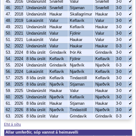
45.
2016
Undanúrslit
Snæfell
Valur
Snæfell
3-0
✔
46.
2017
Undanúrslit
Snæfell
Stjarnan
Snæfell
3-0
✔
47.
2018
Undanúrslit
Haukar
Skallagrímur
Haukar
3-0
✔
48.
2019
Lokaúrslit
Valur
Keflavík
Valur
3-0
✔
49.
2021
Undanúrslit
Haukar
Keflavík
Haukar
3-0
✔
50.
2021
Undanúrslit
Valur
Fjölnir
Valur
3-0
✔
51.
2021
Lokaúrslit
Valur
Haukar
Valur
3-0
✔
52.
2022
Undanúrslit
Valur
Haukar
Haukar
0-3
✔
53.
2024
8 liða úrslit
Grindavík
Þór Ak
Grindavík
3-0
✔
54.
2024
8 liða úrslit
Keflavík
Fjölnir
Keflavík
3-0
✔
55.
2024
Undanúrslit
Grindavík
Njarðvík
Njarðvík
0-3
✔
56.
2024
Lokaúrslit
Keflavík
Njarðvík
Keflavík
3-0
✔
57.
2025
8 liða úrslit
Keflavík
Tindastóll
Keflavík
3-0
✔
58.
2025
8 liða úrslit
Njarðvík
Stjarnan
Njarðvík
3-0
✔
59.
2025
Undanúrslit
Haukar
Valur
Haukar
3-0
✔
60.
2025
Undanúrslit
Njarðvík
Keflavík
Njarðvík
3-0
✔
61.
2026
8 liða úrslit
Haukar
Stjarnan
Haukar
3-0
✔
62.
2026
8 liða úrslit
Njarðvík
Tindastóll
Njarðvík
3-0
✔
63.
2026
8 liða úrslit
Valur
Grindavík
Grindavík
0-3
✔
Efst á síðu
Allar umferðir, sóp vannst á heimavelli