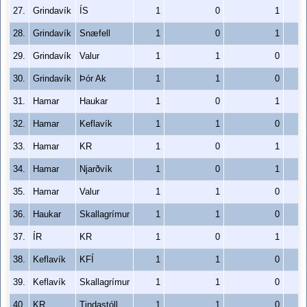
27.
Grindavík
ÍS
1
0
1
28.
Grindavík
Snæfell
1
0
1
29.
Grindavík
Valur
1
1
0
30.
Grindavík
Þór Ak
1
1
0
31.
Hamar
Haukar
1
0
1
32.
Hamar
Keflavík
1
1
0
33.
Hamar
KR
1
0
1
34.
Hamar
Njarðvík
1
0
1
35.
Hamar
Valur
1
1
0
36.
Haukar
Skallagrímur
1
1
0
37.
ÍR
KR
1
0
1
38.
Keflavík
KFÍ
1
1
0
39.
Keflavík
Skallagrímur
1
1
0
40.
KR
Tindastóll
1
1
0