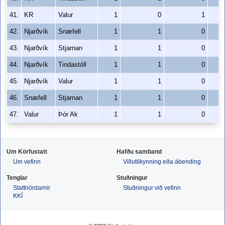
41.
KR
Valur
1
0
1
42.
Njarðvík
Snæfell
1
1
0
43.
Njarðvík
Stjarnan
1
1
0
44.
Njarðvík
Tindastóll
1
1
0
45.
Njarðvík
Valur
1
1
0
46.
Snæfell
Stjarnan
1
1
0
47.
Valur
Þór Ak
1
1
0
Um Körfustatt
Hafðu samband
Um vefinn
Villutilkynning eða ábending
Tenglar
Stuðningur
Stattnördarnir
Stuðningur við vefinn
KKÍ