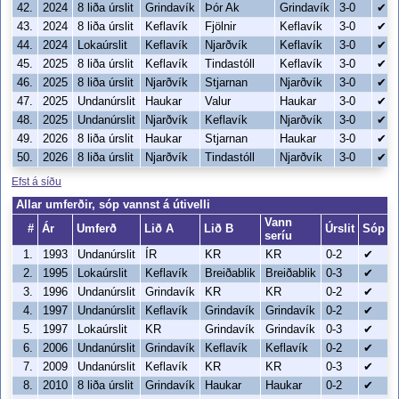
42.
2024
8 liða úrslit
Grindavík
Þór Ak
Grindavík
3-0
✔
43.
2024
8 liða úrslit
Keflavík
Fjölnir
Keflavík
3-0
✔
44.
2024
Lokaúrslit
Keflavík
Njarðvík
Keflavík
3-0
✔
45.
2025
8 liða úrslit
Keflavík
Tindastóll
Keflavík
3-0
✔
46.
2025
8 liða úrslit
Njarðvík
Stjarnan
Njarðvík
3-0
✔
47.
2025
Undanúrslit
Haukar
Valur
Haukar
3-0
✔
48.
2025
Undanúrslit
Njarðvík
Keflavík
Njarðvík
3-0
✔
49.
2026
8 liða úrslit
Haukar
Stjarnan
Haukar
3-0
✔
50.
2026
8 liða úrslit
Njarðvík
Tindastóll
Njarðvík
3-0
✔
Efst á síðu
Allar umferðir, sóp vannst á útivelli
Vann
#
Ár
Umferð
Lið A
Lið B
Úrslit
Sóp
seríu
1.
1993
Undanúrslit
ÍR
KR
KR
0-2
✔
2.
1995
Lokaúrslit
Keflavík
Breiðablik
Breiðablik
0-3
✔
3.
1996
Undanúrslit
Grindavík
KR
KR
0-2
✔
4.
1997
Undanúrslit
Keflavík
Grindavík
Grindavík
0-2
✔
5.
1997
Lokaúrslit
KR
Grindavík
Grindavík
0-3
✔
6.
2006
Undanúrslit
Grindavík
Keflavík
Keflavík
0-2
✔
7.
2009
Undanúrslit
Keflavík
KR
KR
0-3
✔
8.
2010
8 liða úrslit
Grindavík
Haukar
Haukar
0-2
✔