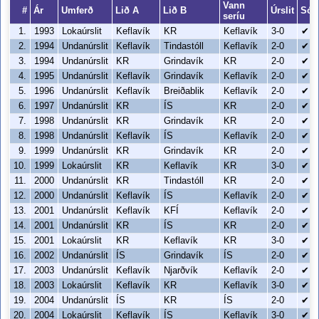
Vann
#
Ár
Umferð
Lið A
Lið B
Úrslit
Sóp
seríu
1.
1993
Lokaúrslit
Keflavík
KR
Keflavík
3-0
✔
2.
1994
Undanúrslit
Keflavík
Tindastóll
Keflavík
2-0
✔
3.
1994
Undanúrslit
KR
Grindavík
KR
2-0
✔
4.
1995
Undanúrslit
Keflavík
Grindavík
Keflavík
2-0
✔
5.
1996
Undanúrslit
Keflavík
Breiðablik
Keflavík
2-0
✔
6.
1997
Undanúrslit
KR
ÍS
KR
2-0
✔
7.
1998
Undanúrslit
KR
Grindavík
KR
2-0
✔
8.
1998
Undanúrslit
Keflavík
ÍS
Keflavík
2-0
✔
9.
1999
Undanúrslit
KR
Grindavík
KR
2-0
✔
10.
1999
Lokaúrslit
KR
Keflavík
KR
3-0
✔
11.
2000
Undanúrslit
KR
Tindastóll
KR
2-0
✔
12.
2000
Undanúrslit
Keflavík
ÍS
Keflavík
2-0
✔
13.
2001
Undanúrslit
Keflavík
KFÍ
Keflavík
2-0
✔
14.
2001
Undanúrslit
KR
ÍS
KR
2-0
✔
15.
2001
Lokaúrslit
KR
Keflavík
KR
3-0
✔
16.
2002
Undanúrslit
ÍS
Grindavík
ÍS
2-0
✔
17.
2003
Undanúrslit
Keflavík
Njarðvík
Keflavík
2-0
✔
18.
2003
Lokaúrslit
Keflavík
KR
Keflavík
3-0
✔
19.
2004
Undanúrslit
ÍS
KR
ÍS
2-0
✔
20.
2004
Lokaúrslit
Keflavík
ÍS
Keflavík
3-0
✔