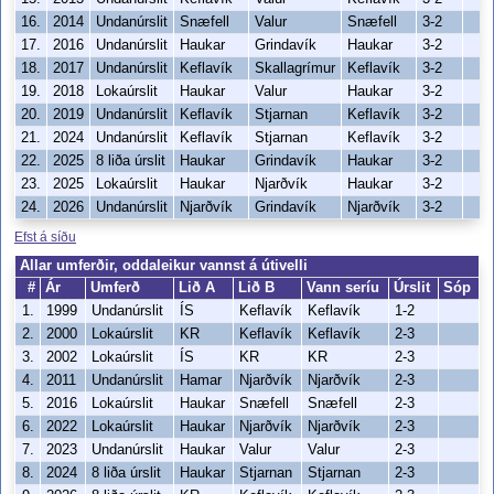
16.
2014
Undanúrslit
Snæfell
Valur
Snæfell
3-2
17.
2016
Undanúrslit
Haukar
Grindavík
Haukar
3-2
18.
2017
Undanúrslit
Keflavík
Skallagrímur
Keflavík
3-2
19.
2018
Lokaúrslit
Haukar
Valur
Haukar
3-2
20.
2019
Undanúrslit
Keflavík
Stjarnan
Keflavík
3-2
21.
2024
Undanúrslit
Keflavík
Stjarnan
Keflavík
3-2
22.
2025
8 liða úrslit
Haukar
Grindavík
Haukar
3-2
23.
2025
Lokaúrslit
Haukar
Njarðvík
Haukar
3-2
24.
2026
Undanúrslit
Njarðvík
Grindavík
Njarðvík
3-2
Efst á síðu
Allar umferðir, oddaleikur vannst á útivelli
#
Ár
Umferð
Lið A
Lið B
Vann seríu
Úrslit
Sóp
1.
1999
Undanúrslit
ÍS
Keflavík
Keflavík
1-2
2.
2000
Lokaúrslit
KR
Keflavík
Keflavík
2-3
3.
2002
Lokaúrslit
ÍS
KR
KR
2-3
4.
2011
Undanúrslit
Hamar
Njarðvík
Njarðvík
2-3
5.
2016
Lokaúrslit
Haukar
Snæfell
Snæfell
2-3
6.
2022
Lokaúrslit
Haukar
Njarðvík
Njarðvík
2-3
7.
2023
Undanúrslit
Haukar
Valur
Valur
2-3
8.
2024
8 liða úrslit
Haukar
Stjarnan
Stjarnan
2-3