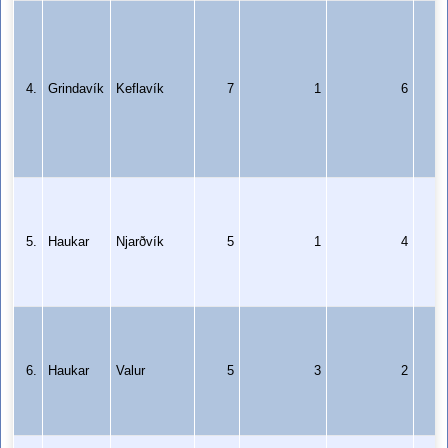
4.
Grindavík
Keflavík
7
1
6
5.
Haukar
Njarðvík
5
1
4
6.
Haukar
Valur
5
3
2