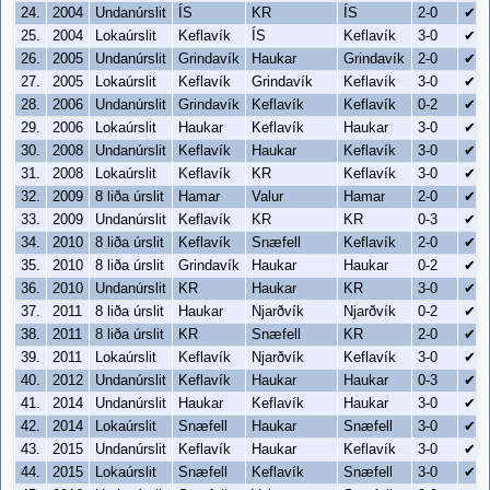
24.
2004
Undanúrslit
ÍS
KR
ÍS
2-0
✔
25.
2004
Lokaúrslit
Keflavík
ÍS
Keflavík
3-0
✔
26.
2005
Undanúrslit
Grindavík
Haukar
Grindavík
2-0
✔
27.
2005
Lokaúrslit
Keflavík
Grindavík
Keflavík
3-0
✔
28.
2006
Undanúrslit
Grindavík
Keflavík
Keflavík
0-2
✔
29.
2006
Lokaúrslit
Haukar
Keflavík
Haukar
3-0
✔
30.
2008
Undanúrslit
Keflavík
Haukar
Keflavík
3-0
✔
31.
2008
Lokaúrslit
Keflavík
KR
Keflavík
3-0
✔
32.
2009
8 liða úrslit
Hamar
Valur
Hamar
2-0
✔
33.
2009
Undanúrslit
Keflavík
KR
KR
0-3
✔
34.
2010
8 liða úrslit
Keflavík
Snæfell
Keflavík
2-0
✔
35.
2010
8 liða úrslit
Grindavík
Haukar
Haukar
0-2
✔
36.
2010
Undanúrslit
KR
Haukar
KR
3-0
✔
37.
2011
8 liða úrslit
Haukar
Njarðvík
Njarðvík
0-2
✔
38.
2011
8 liða úrslit
KR
Snæfell
KR
2-0
✔
39.
2011
Lokaúrslit
Keflavík
Njarðvík
Keflavík
3-0
✔
40.
2012
Undanúrslit
Keflavík
Haukar
Haukar
0-3
✔
41.
2014
Undanúrslit
Haukar
Keflavík
Haukar
3-0
✔
42.
2014
Lokaúrslit
Snæfell
Haukar
Snæfell
3-0
✔
43.
2015
Undanúrslit
Keflavík
Haukar
Keflavík
3-0
✔
44.
2015
Lokaúrslit
Snæfell
Keflavík
Snæfell
3-0
✔