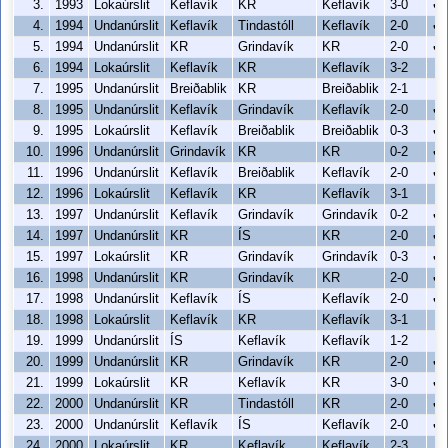
3.
1993
Lokaúrslit
Keflavík
KR
Keflavík
3-0
✔
4.
1994
Undanúrslit
Keflavík
Tindastóll
Keflavík
2-0
✔
5.
1994
Undanúrslit
KR
Grindavík
KR
2-0
✔
6.
1994
Lokaúrslit
Keflavík
KR
Keflavík
3-2
7.
1995
Undanúrslit
Breiðablik
KR
Breiðablik
2-1
8.
1995
Undanúrslit
Keflavík
Grindavík
Keflavík
2-0
✔
9.
1995
Lokaúrslit
Keflavík
Breiðablik
Breiðablik
0-3
✔
10.
1996
Undanúrslit
Grindavík
KR
KR
0-2
✔
11.
1996
Undanúrslit
Keflavík
Breiðablik
Keflavík
2-0
✔
12.
1996
Lokaúrslit
Keflavík
KR
Keflavík
3-1
13.
1997
Undanúrslit
Keflavík
Grindavík
Grindavík
0-2
✔
14.
1997
Undanúrslit
KR
ÍS
KR
2-0
✔
15.
1997
Lokaúrslit
KR
Grindavík
Grindavík
0-3
✔
16.
1998
Undanúrslit
KR
Grindavík
KR
2-0
✔
17.
1998
Undanúrslit
Keflavík
ÍS
Keflavík
2-0
✔
18.
1998
Lokaúrslit
Keflavík
KR
Keflavík
3-1
19.
1999
Undanúrslit
ÍS
Keflavík
Keflavík
1-2
20.
1999
Undanúrslit
KR
Grindavík
KR
2-0
✔
21.
1999
Lokaúrslit
KR
Keflavík
KR
3-0
✔
22.
2000
Undanúrslit
KR
Tindastóll
KR
2-0
✔
23.
2000
Undanúrslit
Keflavík
ÍS
Keflavík
2-0
✔
24.
2000
Lokaúrslit
KR
Keflavík
Keflavík
2-3