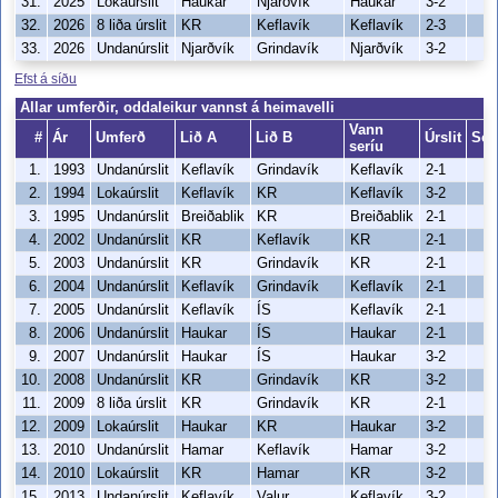
31.
2025
Lokaúrslit
Haukar
Njarðvík
Haukar
3-2
32.
2026
8 liða úrslit
KR
Keflavík
Keflavík
2-3
33.
2026
Undanúrslit
Njarðvík
Grindavík
Njarðvík
3-2
Efst á síðu
Allar umferðir, oddaleikur vannst á heimavelli
Vann
#
Ár
Umferð
Lið A
Lið B
Úrslit
Só
seríu
1.
1993
Undanúrslit
Keflavík
Grindavík
Keflavík
2-1
2.
1994
Lokaúrslit
Keflavík
KR
Keflavík
3-2
3.
1995
Undanúrslit
Breiðablik
KR
Breiðablik
2-1
4.
2002
Undanúrslit
KR
Keflavík
KR
2-1
5.
2003
Undanúrslit
KR
Grindavík
KR
2-1
6.
2004
Undanúrslit
Keflavík
Grindavík
Keflavík
2-1
7.
2005
Undanúrslit
Keflavík
ÍS
Keflavík
2-1
8.
2006
Undanúrslit
Haukar
ÍS
Haukar
2-1
9.
2007
Undanúrslit
Haukar
ÍS
Haukar
3-2
10.
2008
Undanúrslit
KR
Grindavík
KR
3-2
11.
2009
8 liða úrslit
KR
Grindavík
KR
2-1
12.
2009
Lokaúrslit
Haukar
KR
Haukar
3-2
13.
2010
Undanúrslit
Hamar
Keflavík
Hamar
3-2
14.
2010
Lokaúrslit
KR
Hamar
KR
3-2
15.
2013
Undanúrslit
Keflavík
Valur
Keflavík
3-2