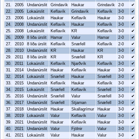
21.
2005
Undanúrslit
Grindavík
Haukar
Grindavík
2-0
✔
22.
2005
Lokaúrslit
Keflavík
Grindavík
Keflavík
3-0
✔
23.
2006
Lokaúrslit
Haukar
Keflavík
Haukar
3-0
✔
24.
2008
Undanúrslit
Keflavík
Haukar
Keflavík
3-0
✔
25.
2008
Lokaúrslit
Keflavík
KR
Keflavík
3-0
✔
26.
2009
8 liða úrslit
Hamar
Valur
Hamar
2-0
✔
27.
2010
8 liða úrslit
Keflavík
Snæfell
Keflavík
2-0
✔
28.
2010
Undanúrslit
KR
Haukar
KR
3-0
✔
29.
2011
8 liða úrslit
KR
Snæfell
KR
2-0
✔
30.
2011
Lokaúrslit
Keflavík
Njarðvík
Keflavík
3-0
✔
31.
2014
Undanúrslit
Haukar
Keflavík
Haukar
3-0
✔
32.
2014
Lokaúrslit
Snæfell
Haukar
Snæfell
3-0
✔
33.
2015
Undanúrslit
Keflavík
Haukar
Keflavík
3-0
✔
34.
2015
Lokaúrslit
Snæfell
Keflavík
Snæfell
3-0
✔
35.
2016
Undanúrslit
Snæfell
Valur
Snæfell
3-0
✔
36.
2017
Undanúrslit
Snæfell
Stjarnan
Snæfell
3-0
✔
37.
2018
Undanúrslit
Haukar
Skallagrímur
Haukar
3-0
✔
38.
2019
Lokaúrslit
Valur
Keflavík
Valur
3-0
✔
39.
2021
Undanúrslit
Haukar
Keflavík
Haukar
3-0
✔
40.
2021
Undanúrslit
Valur
Fjölnir
Valur
3-0
✔
41.
2021
Lokaúrslit
Valur
Haukar
Valur
3-0
✔