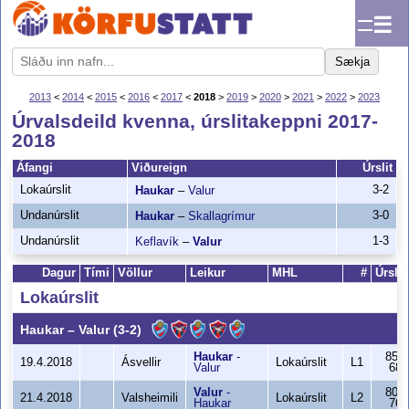
☰
Sækja
2013
<
2014
<
2015
<
2016
<
2017
<
2018
>
2019
>
2020
>
2021
>
2022
>
2023
Úrvalsdeild kvenna, úrslitakeppni 2017-
2018
Áfangi
Viðureign
Úrslit
Lokaúrslit
3-2
Haukar
–
Valur
Undanúrslit
3-0
Haukar
–
Skallagrímur
Undanúrslit
1-3
Keflavík
–
Valur
Dagur
Tími
Völlur
Leikur
MHL
#
Úrslit
Lokaúrslit
Haukar
–
Valur
(3-2)
Haukar
-
85-
19.4.2018
Ásvellir
Lokaúrslit
L1
Valur
68
Valur
-
80-
21.4.2018
Valsheimili
Lokaúrslit
L2
Haukar
76