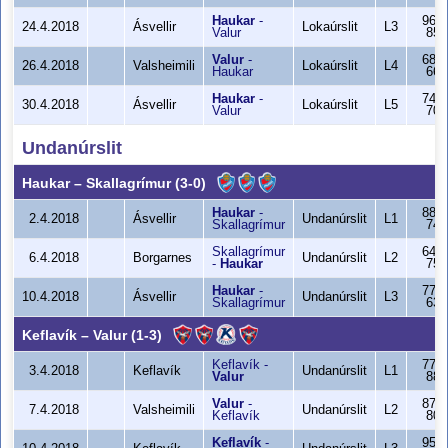
Haukar
-
96-
24.4.2018
Ásvellir
Lokaúrslit
L3
Valur
85
Valur
-
68-
26.4.2018
Valsheimili
Lokaúrslit
L4
Haukar
66
Haukar
-
74-
30.4.2018
Ásvellir
Lokaúrslit
L5
Valur
70
Undanúrslit
Haukar
–
Skallagrímur
(3-0)
Haukar
-
88-
2.4.2018
Ásvellir
Undanúrslit
L1
Skallagrímur
74
Skallagrímur
64-
6.4.2018
Borgarnes
Undanúrslit
L2
-
Haukar
75
Haukar
-
77-
10.4.2018
Ásvellir
Undanúrslit
L3
Skallagrímur
63
Keflavík
–
Valur
(1-3)
Keflavík
-
77-
3.4.2018
Keflavík
Undanúrslit
L1
Valur
88
Valur
-
87-
7.4.2018
Valsheimili
Undanúrslit
L2
Keflavík
80
Keflavík
-
95-