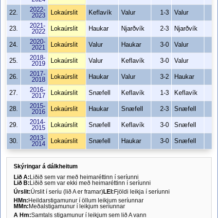
2022-
22.
Lokaúrslit
Keflavík
Valur
1-3
Valur
4
2023
2021-
23.
Lokaúrslit
Haukar
Njarðvík
2-3
Njarðvík
5
2022
2020-
24.
Lokaúrslit
Valur
Haukar
3-0
Valur
3
2021
2018-
25.
Lokaúrslit
Valur
Keflavík
3-0
Valur
3
2019
2017-
26.
Lokaúrslit
Haukar
Valur
3-2
Haukar
5
2018
2016-
27.
Lokaúrslit
Snæfell
Keflavík
1-3
Keflavík
4
2017
2015-
28.
Lokaúrslit
Haukar
Snæfell
2-3
Snæfell
5
2016
2014-
29.
Lokaúrslit
Snæfell
Keflavík
3-0
Snæfell
3
2015
2013-
30.
Lokaúrslit
Snæfell
Haukar
3-0
Snæfell
3
2014
Skýringar á dálkheitum
Lið A:
Liðið sem var með heimaréttinn í seríunni
Lið B:
Liðið sem var ekki með heimaréttinn í seríunni
Úrslit:
Úrslit í seríu (lið A er framar)
LEI:
Fjöldi leikja í seríunni
HMn:
Heildarstigamunur í öllum leikjum seríunnar
MMn:
Meðalstigamunur í leikjum seríunnar
A Hm:
Samtals stigamunur í leikjum sem lið A vann