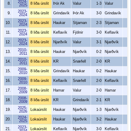
2024-
8.
8 liða úrslit
Þór Ak
Valur
1-3
Valur
4
2025
2023-
9.
8 liða úrslit
Grindavík
Þór Ak
3-0
Grindavík
3
2024
2023-
10.
8 liða úrslit
Haukar
Stjarnan
2-3
Stjarnan
5
2024
2023-
11.
8 liða úrslit
Keflavík
Fjölnir
3-0
Keflavík
3
2024
2023-
12.
8 liða úrslit
Njarðvík
Valur
3-1
Njarðvík
4
2024
2010-
13.
8 liða úrslit
Haukar
Njarðvík
0-2
Njarðvík
2
2011
2010-
14.
8 liða úrslit
KR
Snæfell
2-0
KR
2
2011
2009-
15.
8 liða úrslit
Grindavík
Haukar
0-2
Haukar
2
2010
2009-
16.
8 liða úrslit
Keflavík
Snæfell
2-0
Keflavík
2
2010
2008-
17.
8 liða úrslit
Hamar
Valur
2-0
Hamar
2
2009
2008-
18.
8 liða úrslit
KR
Grindavík
2-1
KR
3
2009
2025-
19.
Lokaúrslit
Haukar
Njarðvík
1-3
Njarðvík
4
2026
2024-
20.
Lokaúrslit
Haukar
Njarðvík
3-2
Haukar
5
2025
2023-
21.
Lokaúrslit
Keflavík
Njarðvík
3-0
Keflavík
3
2024