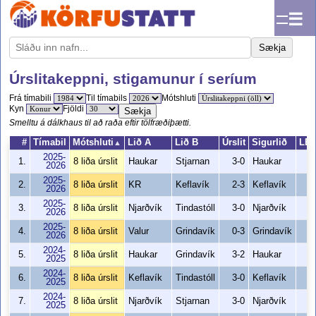
☰
Sækja
Úrslitakeppni, stigamunur í seríum
Frá tímabili
Til tímabils
Mótshluti
Kyn
Fjöldi
Sækja
Smelltu á dálkhaus til að raða eftir tölfræðiþætti.
#
Tímabil
Mótshluti
Lið A
Lið B
Úrslit
Sigurlið
LEI
▲
2025-
1.
8 liða úrslit
Haukar
Stjarnan
3-0
Haukar
3
2026
2025-
2.
8 liða úrslit
KR
Keflavík
2-3
Keflavík
5
2026
2025-
3.
8 liða úrslit
Njarðvík
Tindastóll
3-0
Njarðvík
3
2026
2025-
4.
8 liða úrslit
Valur
Grindavík
0-3
Grindavík
3
2026
2024-
5.
8 liða úrslit
Haukar
Grindavík
3-2
Haukar
5
2025
2024-
6.
8 liða úrslit
Keflavík
Tindastóll
3-0
Keflavík
3
2025
2024-
7.
8 liða úrslit
Njarðvík
Stjarnan
3-0
Njarðvík
3
2025