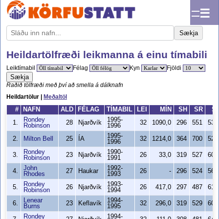
☰
Sækja
Heildartölfræði leikmanna á einu tímabili
Leiktímabil
Félag
Kyn
Fjöldi
Sækja
Raðið tölfræði með því að smella á dálknafn
Heildartölur |
Meðaltöl
#
NAFN
ALD
FÉLAG
TÍMABIL
LEI
MÍN
SH
SR
S
Rondey
1995-
1.
28
Njarðvík
32
1090,0
296
551
53,
Robinson
1996
1995-
2.
Milton Bell
25
ÍA
32
1214,0
364
700
52,
1996
Rondey
1990-
3.
23
Njarðvík
26
33,0
319
527
60,
Robinson
1991
John
1992-
4.
27
Haukar
26
-
296
524
56,
Rhodes
1993
Rondey
1993-
5.
26
Njarðvík
26
417,0
297
487
61,
Robinson
1994
Lenear
1994-
6.
23
Keflavík
32
296,0
319
529
60,
Burns
1995
Rondey
1994-