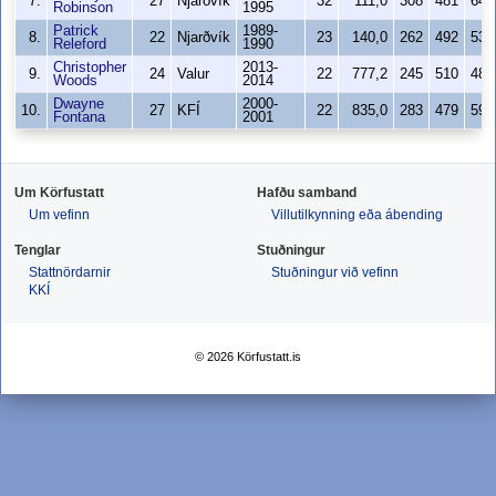
7.
27
Njarðvík
32
111,0
308
481
64,
Robinson
1995
Patrick
1989-
8.
22
Njarðvík
23
140,0
262
492
53,
Releford
1990
Christopher
2013-
9.
24
Valur
22
777,2
245
510
48,
Woods
2014
Dwayne
2000-
10.
27
KFÍ
22
835,0
283
479
59,
Fontana
2001
Um Körfustatt
Hafðu samband
Um vefinn
Villutilkynning eða ábending
Tenglar
Stuðningur
Stattnördarnir
Stuðningur við vefinn
KKÍ
© 2026 Körfustatt.is