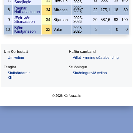
7.
35
Njarðvík
11
353,7
59
146
Smajlagic
2026
Ragnar
2025-
8.
34
Álftanes
22
175,1
18
39
Nathanaelsson
2026
Ægir Þór
2025-
9.
34
Stjarnan
20
587,6
93
190
Steinarsson
2026
Björn
2025-
10.
33
Valur
3
-
0
0
Kristjánsson
2026
Um Körfustatt
Hafðu samband
Um vefinn
Villutilkynning eða ábending
Tenglar
Stuðningur
Stattnördarnir
Stuðningur við vefinn
KKÍ
© 2026 Körfustatt.is