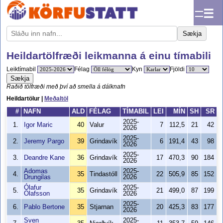
☰
Sækja
Heildartölfræði leikmanna á einu tímabili
Leiktímabil
Félag
Kyn
Fjöldi
Sækja
Raðið tölfræði með því að smella á dálknafn
Heildartölur |
Meðaltöl
#
NAFN
ALD
FÉLAG
TÍMABIL
LEI
MÍN
SH
SR
2025-
1.
Igor Maric
40
Valur
7
112,5
21
42
2026
2025-
2.
Jeremy Pargo
39
Grindavík
6
191,4
43
98
2026
2025-
3.
Deandre Kane
36
Grindavík
17
470,3
90
184
2026
Adomas
2025-
4.
35
Tindastóll
22
505,9
85
152
Drungilas
2026
Ólafur
2025-
5.
35
Grindavík
21
499,0
87
199
Ólafsson
2026
2025-
6.
Pablo Bertone
35
Stjarnan
20
425,3
83
177
2026
Sven
2025-