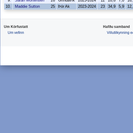
9.
Sarah Mortensen
26
Grindavík
2023-2024
12
28,6
7,0
16,
10.
Maddie Sutton
25
Þór Ak
2023-2024
23
34,9
5,9
12,
Um Körfustatt
Hafðu samband
Um vefinn
Villutilkynning