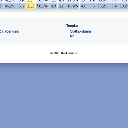
6
42,2%
5,9
11,7
50,7%
1,1
4,9
22,0%
2,6
2,9
88,6%
3,4
7,3
7
46,2%
5,6
11,1
50,2%
0,3
1,6
18,9%
4,0
5,3
76,2%
3,9
10,2
Tenglar
 eða ábending
Stattnördarnir
KKÍ
© 2026 Körfustatt.is