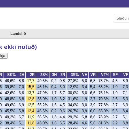
Landslið
k ekki notuð)
kja
R
SK%
2H
2R
2S%
3H
3R
3S%
VH
VR
VT%
SF
VF
5
48,6%
8,8
17,7
49,5%
0,2
0,8
27,8%
5,0
6,8
73,7%
4,5
8,9
6
39,8%
7,0
15,5
45,1%
0,4
3,0
12,9%
3,4
5,4
63,2%
1,9
7,3
4
42,6%
6,6
13,7
47,9%
1,7
5,7
30,0%
5,0
6,6
76,1%
1,9
7,1
0
48,8%
6,8
12,8
53,0%
1,0
3,2
31,6%
1,9
2,7
70,6%
2,6
5,3
0
49,6%
6,9
12,5
55,2%
1,5
4,5
34,0%
3,0
3,9
77,8%
2,7
6,3
0
45,5%
5,8
12,4
46,5%
0,2
0,6
26,7%
3,9
6,0
65,0%
5,3
8,4
3
49,2%
6,7
11,9
56,5%
1,3
4,4
29,2%
6,8
8,6
78,9%
2,7
5,1
2
38,4%
5,1
11,8
43,0%
1,6
5,5
28,4%
4,6
5,6
81,3%
2,2
8,8