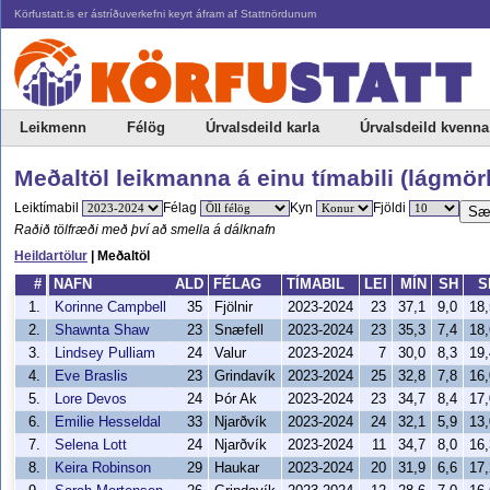
Körfustatt.is er ástríðuverkefni keyrt áfram af Stattnördunum
Leikmenn
Félög
Úrvalsdeild karla
Úrvalsdeild kvenna
Meðaltöl leikmanna á einu tímabili (lágmör
Leiktímabil
Félag
Kyn
Fjöldi
Sæ
Raðið tölfræði með því að smella á dálknafn
Heildartölur
| Meðaltöl
#
NAFN
ALD
FÉLAG
TÍMABIL
LEI
MÍN
SH
S
1.
Korinne Campbell
35
Fjölnir
2023-2024
23
37,1
9,0
18,
2.
Shawnta Shaw
23
Snæfell
2023-2024
23
35,3
7,4
18,
3.
Lindsey Pulliam
24
Valur
2023-2024
7
30,0
8,3
19,
4.
Eve Braslis
23
Grindavík
2023-2024
25
32,8
7,8
16,
5.
Lore Devos
24
Þór Ak
2023-2024
23
34,7
8,4
17,
6.
Emilie Hesseldal
33
Njarðvík
2023-2024
24
32,1
5,9
13,
7.
Selena Lott
24
Njarðvík
2023-2024
11
34,7
8,0
16,
8.
Keira Robinson
29
Haukar
2023-2024
20
31,9
6,6
17,