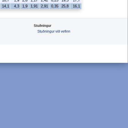
10,7
1,9
2,6
1,17
2,42
0,25
19,3
17,7
14,1
4,3
1,9
1,91
2,91
0,35
25,8
16,1
Stuðningur
Stuðningur við vefinn