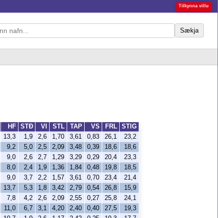
Tilkynna villu
Sækja
HF
STÐ
VI
STL
TAP
VS
FRL
STIG
13,3
1,9
2,6
1,70
3,61
0,83
26,1
23,2
9,2
5,0
2,5
2,09
3,48
0,39
18,6
18,6
9,0
2,6
2,7
1,29
3,29
0,29
20,4
23,3
8,0
2,4
1,9
1,36
1,84
0,48
19,8
18,5
9,0
3,7
2,2
1,57
3,61
0,70
23,4
21,4
13,7
5,3
1,8
3,42
2,79
0,54
26,8
15,9
7,8
4,2
2,6
2,09
2,55
0,27
25,8
24,1
11,0
6,7
3,1
4,20
2,40
0,40
27,5
19,3