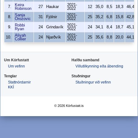
Keira
2021-
7.
27
Haukar
12
35,0
8,5
18,3
46,4%
Robinson
2022
Sanja
2021-
8.
31
Fjölnir
25
35,2
6,8
15,8
42,8%
Orozovic
2022
Robbi
2021-
9.
24
Grindavík
24
34,1
8,4
18,7
45,1%
Ryan
2022
Aliyah
2021-
10.
24
Njarðvík
25
35,6
8,8
20,0
44,1%
Collier
2022
Um Körfustatt
Hafðu samband
Um vefinn
Villutilkynning eða ábending
Tenglar
Stuðningur
Stattnördarnir
Stuðningur við vefinn
KKÍ
© 2026 Körfustatt.is