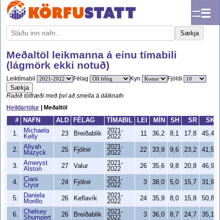
☰
Sækja
Meðaltöl leikmanna á einu tímabili
(lágmörk ekki notuð)
Leiktímabil
Félag
Kyn
Fjöldi
Sækja
Raðið tölfræði með því að smella á dálknafn
Heildartölur
| Meðaltöl
#
NAFN
ALD
FÉLAG
TÍMABIL
LEI
MÍN
SH
SR
SK
Michaela
2021-
1.
23
Breiðablik
11
36,2
8,1
17,8
45,4%
Kelly
2022
Aliyah
2021-
2.
25
Fjölnir
22
33,9
9,6
23,2
41,5%
Mazyck
2022
Ameryst
2021-
3.
27
Valur
26
35,6
9,8
20,8
46,9%
Alston
2022
Ciani
2021-
4.
24
Fjölnir
3
38,0
5,0
15,7
31,9%
Cryor
2022
Daniela
2021-
5.
26
Keflavík
24
35,9
8,0
15,8
50,8%
Morillo
2022
Chelsey
2021-
6.
26
Breiðablik
3
36,0
8,7
24,7
35,1%
Shumpert
2022