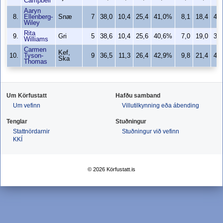
Campbell
Aaryn
8.
Ellenberg-
Snæ
7
38,0
10,4
25,4
41,0%
8,1
18,4
44
Wiley
Rita
9.
Gri
5
38,6
10,4
25,6
40,6%
7,0
19,0
36
Williams
Carmen
Kef,
10.
Tyson-
9
36,5
11,3
26,4
42,9%
9,8
21,4
45
Ska
Thomas
Um Körfustatt
Hafðu samband
Um vefinn
Villutilkynning eða ábending
Tenglar
Stuðningur
Stattnördarnir
Stuðningur við vefinn
KKÍ
© 2026 Körfustatt.is